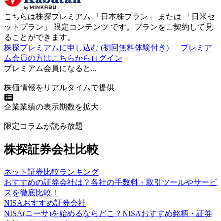
こちらは株探プレミアム 「
日本株プラン
」 または 「
日米セ
ットプラン
」
限定コンテンツ
です。プランをご契約して見
ることができます。
株探プレミアムに申し込む
(初回無料体験付き)
プレミア
ム会員の方はこちらからログイン
プレミアム会員になると...
株価情報をリアルタイムで提供
企業業績の表示期数を拡大
限定コラムが読み放題
株探証券会社比較
ネット証券比較ランキング
おすすめの証券会社は？各社の手数料・取引ツールやサービ
スを徹底比較！
NISAおすすめ証券会社
NISA(ニーサ)を始めるならどこ？NISAおすすめ銘柄・証券