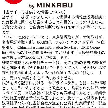
【当サイトで提供する情報について】
当サイト「株探（かぶたん）」で提供する情報は投資勧誘ま
たは投資に関する助言をすることを目的としておりません。
投資の決定は、ご自身の判断でなされますようお願いいたし
ます。
当サイトにおけるデータは、東京証券取引所、大阪取引所、
名古屋証券取引所、JPX総研、ジャパンネクスト証券、堂島
取引所、China Investment Information Services、CME Group
Inc. 等からの情報の提供を受けております。日経平均株価の
著作権は日本経済新聞社に帰属します。
株探に掲載される株価チャートは、その銘柄の過去の株価推
移を確認する用途で掲載しているものであり、その銘柄の将
来の価値の動向を示唆あるいは保証するものではなく、ま
た、売買を推奨するものではありません。
決算を扱う記事における「サプライズ決算」とは、決算情報
として注目に値するかという観点から、発表された決算のサ
プライズ度（当該会社の本決算か各四半期であるか、業績予
想の修正か配当予想の修正であるか、及びそこで発表された
決算結果ならびに当該会社が過去に公表した業績予想・配当