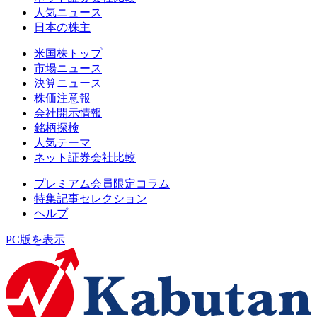
人気ニュース
日本の株主
米国株トップ
市場ニュース
決算ニュース
株価注意報
会社開示情報
銘柄探検
人気テーマ
ネット証券会社比較
プレミアム会員限定コラム
特集記事セレクション
ヘルプ
PC版を表示