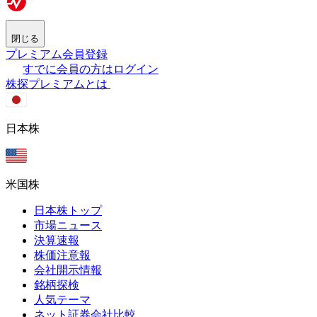
閉じる
プレミアム会員登録
すでに会員の方はログイン
株探プレミアムとは
日本株
米国株
日本株トップ
市場ニュース
決算速報
株価注意報
会社開示情報
銘柄探検
人気テーマ
ネット証券会社比較