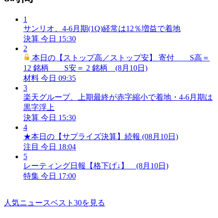
1
サンリオ、4-6月期(1Q)経常は12％増益で着地
決算
今日 15:30
2
本日の【ストップ高／ストップ安】 寄付 S高＝
12 銘柄 S安＝ 2 銘柄 (8月10日)
材料
今日 09:35
3
楽天グループ、上期最終が赤字縮小で着地・4-6月期は
黒字浮上
決算
今日 15:30
4
★本日の【サプライズ決算】続報 (08月10日)
注目
今日 18:04
5
レーティング日報【格下げ↓】 (8月10日)
特集
今日 17:00
人気ニュースベスト30を見る