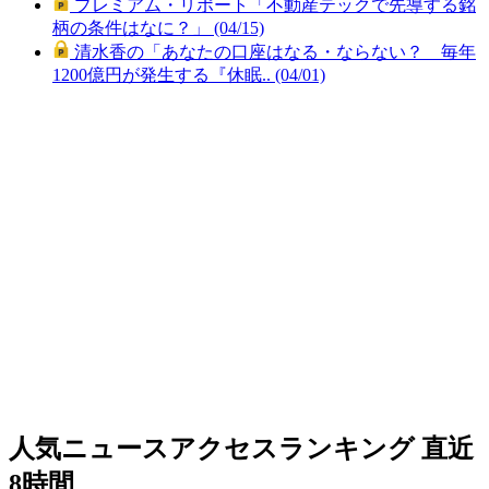
プレミアム・リポート「不動産テックで先導する銘
柄の条件はなに？」 (04/15)
清水香の「あなたの口座はなる・ならない？ 毎年
1200億円が発生する『休眠.. (04/01)
人気ニュースアクセスランキング
直近
8時間