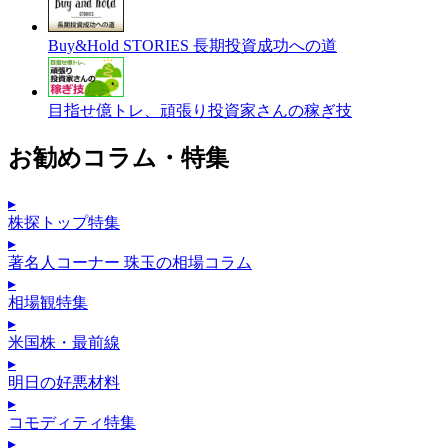
Buy&Hold STORIES 長期投資成功への道
目指せ億トレ、頑張り投資家さんの稼ぎ技
お勧めコラム・特集
▸
株探トップ特集
▸
著名人コーナー 珠玉の相場コラム
▸
相場観特集
▸
米国株・最前線
▸
明日の好悪材料
▸
コモディティ特集
▸