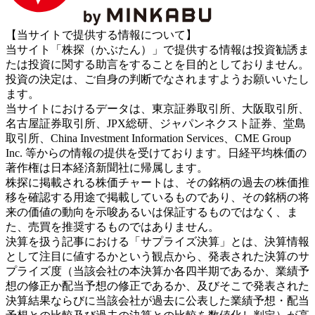
【当サイトで提供する情報について】
当サイト「株探（かぶたん）」で提供する情報は投資勧誘ま
たは投資に関する助言をすることを目的としておりません。
投資の決定は、ご自身の判断でなされますようお願いいたし
ます。
当サイトにおけるデータは、東京証券取引所、大阪取引所、
名古屋証券取引所、JPX総研、ジャパンネクスト証券、堂島
取引所、China Investment Information Services、CME Group
Inc. 等からの情報の提供を受けております。日経平均株価の
著作権は日本経済新聞社に帰属します。
株探に掲載される株価チャートは、その銘柄の過去の株価推
移を確認する用途で掲載しているものであり、その銘柄の将
来の価値の動向を示唆あるいは保証するものではなく、ま
た、売買を推奨するものではありません。
決算を扱う記事における「サプライズ決算」とは、決算情報
として注目に値するかという観点から、発表された決算のサ
プライズ度（当該会社の本決算か各四半期であるか、業績予
想の修正か配当予想の修正であるか、及びそこで発表された
決算結果ならびに当該会社が過去に公表した業績予想・配当