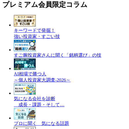
プレミアム会員限定コラム
キーワードで発掘！
強い投資家・すごい技
すご腕投資家さんに聞く「銘柄選び」の技
AI相場で勝つ人
～個人投資家大調査-2026～
気になる会社を診断
成長・課題・そして…
プロに聞く 気になる話題