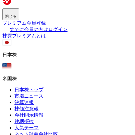
閉じる
プレミアム会員登録
すでに会員の方はログイン
株探プレミアムとは
日本株
米国株
日本株トップ
市場ニュース
決算速報
株価注意報
会社開示情報
銘柄探検
人気テーマ
ネット証券会社比較