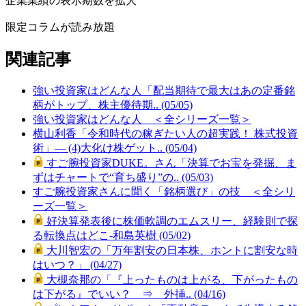
企業業績の表示期数を拡大
限定コラムが読み放題
関連記事
強い投資家はどんな人「配当期待で最大はあの定番銘
柄がトップ、株主優待期.. (05/05)
強い投資家はどんな人 ＜全シリーズ一覧＞
横山利香「令和時代の稼ぎたい人の超実践！ 株式投資
術」― (4)大化け株ゲット.. (05/04)
すご腕投資家DUKE。さん「決算でお宝を発掘、ま
ずはチャートで“育ち盛り”の.. (05/03)
すご腕投資家さんに聞く「銘柄選び」の技 ＜全シリ
ーズ一覧＞
好決算発表後に株価軟調のエムスリー、経験則で探
る転換点はどこ-和島英樹 (05/02)
大川智宏の「万年割安の日本株、ホントに割安な時
はいつ？」 (04/27)
大槻奈那の「『上ったものは上がる、下がったもの
は下がる』でいい？ ⇒ 外挿.. (04/16)