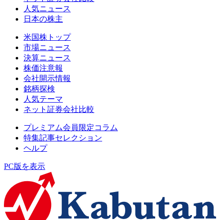
人気ニュース
日本の株主
米国株トップ
市場ニュース
決算ニュース
株価注意報
会社開示情報
銘柄探検
人気テーマ
ネット証券会社比較
プレミアム会員限定コラム
特集記事セレクション
ヘルプ
PC版を表示