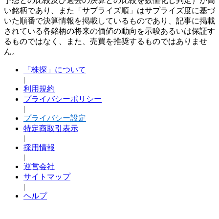
予想との比較及び過去の決算との比較を数値化し判定）が高
い銘柄であり、また「サプライズ順」はサプライズ度に基づ
いた順番で決算情報を掲載しているものであり、記事に掲載
されている各銘柄の将来の価値の動向を示唆あるいは保証す
るものではなく、また、売買を推奨するものではありませ
ん。
「株探」について
|
利用規約
プライバシーポリシー
|
プライバシー設定
特定商取引表示
|
採用情報
|
運営会社
サイトマップ
|
ヘルプ