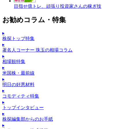
目指せ億トレ、頑張り投資家さんの稼ぎ技
お勧めコラム・特集
▸
株探トップ特集
▸
著名人コーナー 珠玉の相場コラム
▸
相場観特集
▸
米国株・最前線
▸
明日の好悪材料
▸
コモディティ特集
▸
トップインタビュー
▸
株探編集部からのお手紙
▸