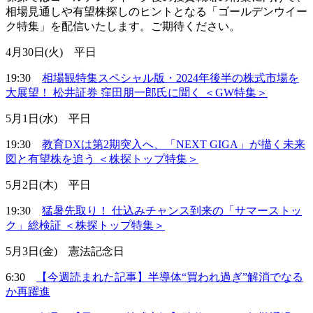
相場見通しや有望株探しのヒントとなる「ゴールデンウイー
ク特集」を配信いたします。ご期待ください。
4月30日(火) 平日
19:30
相場観特集スペシャル版・2024年後半の株式市場を
大展望！ 松井証券 窪田朋一郎氏に聞く ＜GW特集＞
5月1日(水) 平日
19:30
教育DXは第2期突入へ、「NEXT GIGA」が描く未来
図と有望株を追う ＜株探トップ特集＞
5月2日(木) 平日
19:30
猛暑先取り！ 仕込みチャンス到来の「サマーストッ
ク」総検証 ＜株探トップ特集＞
5月3日(金) 憲法記念日
6:30
【今週読まれた記事】半導体“買われ過ぎ”解消でなる
か再躍進