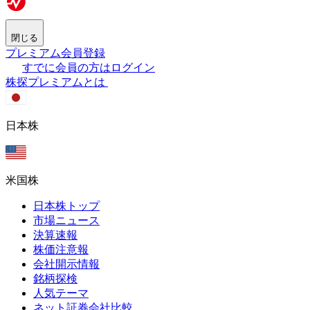
閉じる
プレミアム会員登録
すでに会員の方はログイン
株探プレミアムとは
日本株
米国株
日本株トップ
市場ニュース
決算速報
株価注意報
会社開示情報
銘柄探検
人気テーマ
ネット証券会社比較