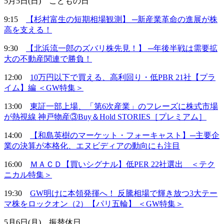
5月5日(日) こどもの日
9:15
【杉村富生の短期相場観測】 ─新産業革命の進展が株
高を支える！
9:30
【北浜流一郎のズバリ株先見！】 ─年後半戦は需要拡
大の不動産関連で勝負！
12:00
10万円以下で買える、高利回り・低PBR 21社【プラ
イム】編 ＜GW特集＞
13:00
東証一部上場、「第6次産業」のフレーズに株式市場
が熱視線 神戸物産③Buy＆Hold STORIES［プレミアム］
14:00
【和島英樹のマーケット・フォーキャスト】─主要企
業の決算が本格化、エヌビディアの動向にも注目
16:00
ＭＡＣＤ【買いシグナル】低PER 22社選出 ＜テク
ニカル特集＞
19:30
GW明けに本領発揮へ！ 反騰相場で輝き放つ3大テー
マ株をロックオン（2）【パリ五輪】 ＜GW特集＞
5月6日(月) 振替休日