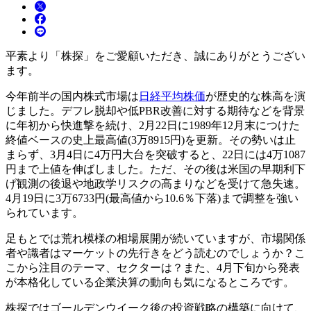
平素より「株探」をご愛顧いただき、誠にありがとうござい
ます。
今年前半の国内株式市場は
日経平均株価
が歴史的な株高を演
じました。デフレ脱却や低PBR改善に対する期待などを背景
に年初から快進撃を続け、2月22日に1989年12月末につけた
終値ベースの史上最高値(3万8915円)を更新。その勢いは止
まらず、3月4日に4万円大台を突破すると、22日には4万1087
円まで上値を伸ばしました。ただ、その後は米国の早期利下
げ観測の後退や地政学リスクの高まりなどを受けて急失速。
4月19日に3万6733円(最高値から10.6％下落)まで調整を強い
られています。
足もとでは荒れ模様の相場展開が続いていますが、市場関係
者や識者はマーケットの先行きをどう読むのでしょうか？こ
こから注目のテーマ、セクターは？また、4月下旬から発表
が本格化している企業決算の動向も気になるところです。
株探ではゴールデンウイーク後の投資戦略の構築に向けて、