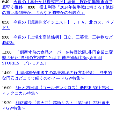
6:40
今週の【早わかり株式市況】続伸、FOMC無難通過で
底堅く推移
8:00
横山利香「2024年後半戦に備える！絶好
の買い場到来か、さらなる調整かの分岐点」
8:50
今週の【話題株ダイジェスト】 ＪＩＡ、北ガス、ペプ
ドリ
9:00
今週の【上場来高値銘柄】日立、三菱電、三井物など
45銘柄
13:00
「倒産寸前の食品スーパーを時価総額1兆円企業に変
貌させた“勝利の方程式” とは？ 神戸物産①Buy＆Hold
STORIES［プレミアム］
14:00
山岡和雅が年後半の為替相場の行方を読む ―歴史的
な円安はどこまで続くのか？― ＜GW特集＞
16:00
5日と25日線【ゴールデンクロス】低PER 50社選出
＜テクニカル特集＞
19:30
利益成長【青天井】銘柄リスト〔第1弾〕 22社選出
＜GW特集＞