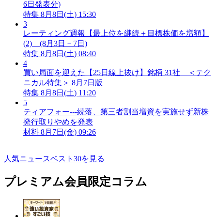
6日発表分)
特集
8月8日(土) 15:30
3
レーティング週報【最上位を継続＋目標株価を増額】
(2) (8月3日－7日)
特集
8月8日(土) 08:40
4
買い局面を迎えた【25日線上抜け】銘柄 31社 ＜テク
ニカル特集＞ 8月7日版
特集
8月8日(土) 11:20
5
ティアフォー---続落、第三者割当増資を実施せず新株
発行取りやめを発表
材料
8月7日(金) 09:26
人気ニュースベスト30を見る
プレミアム会員限定コラム