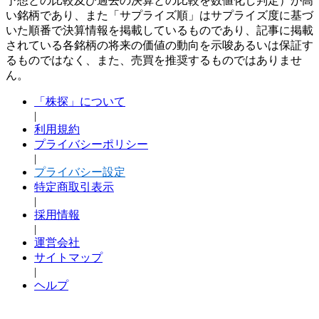
予想との比較及び過去の決算との比較を数値化し判定）が高
い銘柄であり、また「サプライズ順」はサプライズ度に基づ
いた順番で決算情報を掲載しているものであり、記事に掲載
されている各銘柄の将来の価値の動向を示唆あるいは保証す
るものではなく、また、売買を推奨するものではありませ
ん。
「株探」について
|
利用規約
プライバシーポリシー
|
プライバシー設定
特定商取引表示
|
採用情報
|
運営会社
サイトマップ
|
ヘルプ