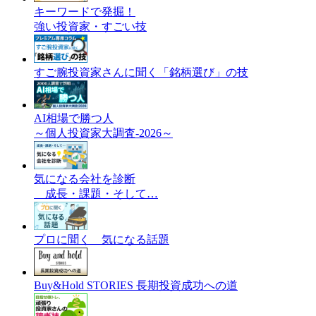
キーワードで発掘！
強い投資家・すごい技
すご腕投資家さんに聞く「銘柄選び」の技
AI相場で勝つ人
～個人投資家大調査-2026～
気になる会社を診断
成長・課題・そして…
プロに聞く 気になる話題
Buy&Hold STORIES 長期投資成功への道