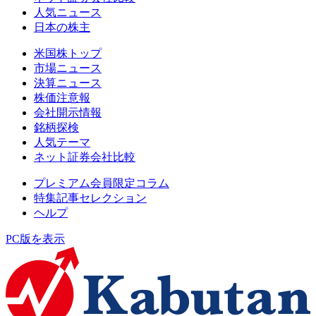
人気ニュース
日本の株主
米国株トップ
市場ニュース
決算ニュース
株価注意報
会社開示情報
銘柄探検
人気テーマ
ネット証券会社比較
プレミアム会員限定コラム
特集記事セレクション
ヘルプ
PC版を表示