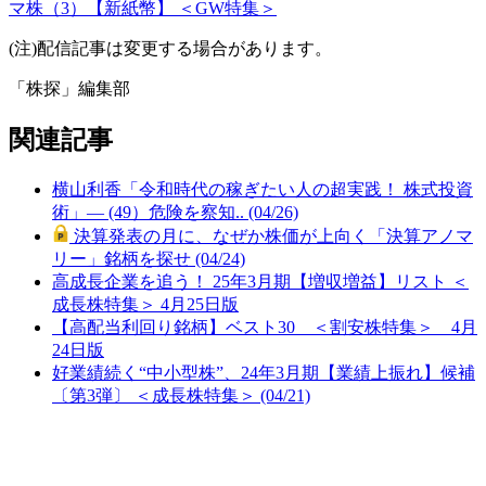
マ株（3）【新紙幣】 ＜GW特集＞
(注)配信記事は変更する場合があります。
「株探」編集部
関連記事
横山利香「令和時代の稼ぎたい人の超実践！ 株式投資
術」― (49）危険を察知.. (04/26)
決算発表の月に、なぜか株価が上向く「決算アノマ
リー」銘柄を探せ (04/24)
高成長企業を追う！ 25年3月期【増収増益】リスト ＜
成長株特集＞ 4月25日版
【高配当利回り銘柄】ベスト30 ＜割安株特集＞ 4月
24日版
好業績続く“中小型株”、24年3月期【業績上振れ】候補
〔第3弾〕 ＜成長株特集＞ (04/21)