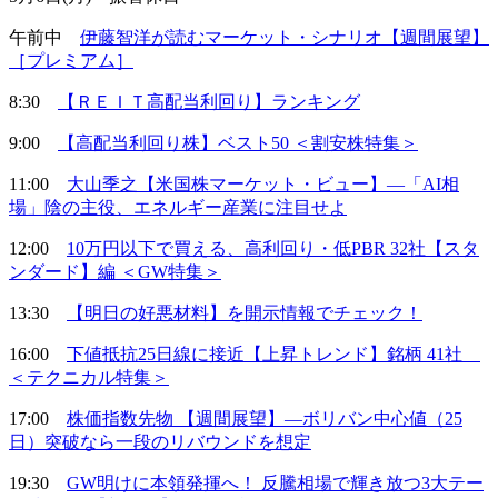
午前中
伊藤智洋が読むマーケット・シナリオ【週間展望】
［プレミアム］
8:30
【ＲＥＩＴ高配当利回り】ランキング
9:00
【高配当利回り株】ベスト50 ＜割安株特集＞
11:00
大山季之【米国株マーケット・ビュー】―「AI相
場」陰の主役、エネルギー産業に注目せよ
12:00
10万円以下で買える、高利回り・低PBR 32社【スタ
ンダード】編 ＜GW特集＞
13:30
【明日の好悪材料】を開示情報でチェック！
16:00
下値抵抗25日線に接近【上昇トレンド】銘柄 41社
＜テクニカル特集＞
17:00
株価指数先物 【週間展望】―ボリバン中心値（25
日）突破なら一段のリバウンドを想定
19:30
GW明けに本領発揮へ！ 反騰相場で輝き放つ3大テー