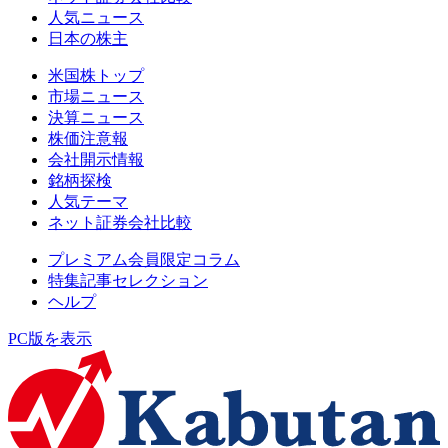
人気ニュース
日本の株主
米国株トップ
市場ニュース
決算ニュース
株価注意報
会社開示情報
銘柄探検
人気テーマ
ネット証券会社比較
プレミアム会員限定コラム
特集記事セレクション
ヘルプ
PC版を表示