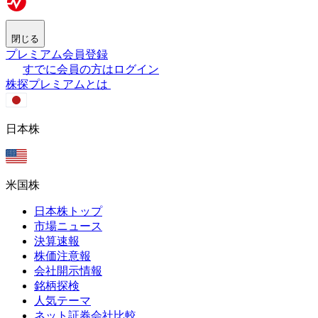
閉じる
プレミアム会員登録
すでに会員の方はログイン
株探プレミアムとは
日本株
米国株
日本株トップ
市場ニュース
決算速報
株価注意報
会社開示情報
銘柄探検
人気テーマ
ネット証券会社比較