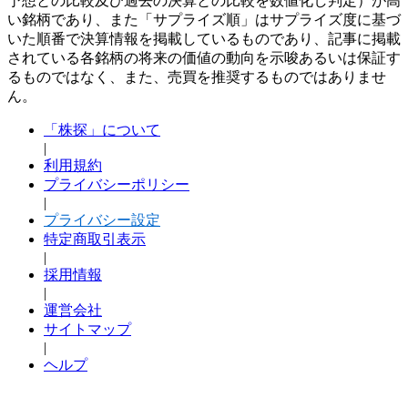
予想との比較及び過去の決算との比較を数値化し判定）が高
い銘柄であり、また「サプライズ順」はサプライズ度に基づ
いた順番で決算情報を掲載しているものであり、記事に掲載
されている各銘柄の将来の価値の動向を示唆あるいは保証す
るものではなく、また、売買を推奨するものではありませ
ん。
「株探」について
|
利用規約
プライバシーポリシー
|
プライバシー設定
特定商取引表示
|
採用情報
|
運営会社
サイトマップ
|
ヘルプ