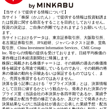
【当サイトで提供する情報について】
当サイト「株探（かぶたん）」で提供する情報は投資勧誘ま
たは投資に関する助言をすることを目的としておりません。
投資の決定は、ご自身の判断でなされますようお願いいたし
ます。
当サイトにおけるデータは、東京証券取引所、大阪取引所、
名古屋証券取引所、JPX総研、ジャパンネクスト証券、堂島
取引所、China Investment Information Services、CME Group
Inc. 等からの情報の提供を受けております。日経平均株価の
著作権は日本経済新聞社に帰属します。
株探に掲載される株価チャートは、その銘柄の過去の株価推
移を確認する用途で掲載しているものであり、その銘柄の将
来の価値の動向を示唆あるいは保証するものではなく、ま
た、売買を推奨するものではありません。
決算を扱う記事における「サプライズ決算」とは、決算情報
として注目に値するかという観点から、発表された決算のサ
プライズ度（当該会社の本決算か各四半期であるか、業績予
想の修正か配当予想の修正であるか、及びそこで発表された
決算結果ならびに当該会社が過去に公表した業績予想・配当