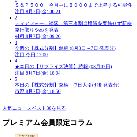
Ｓ＆Ｐ５００、今月中に８０００まで上昇する可能性
注目
8月7日(金) 00:21
2
ティアフォー---続落、第三者割当増資を実施せず新株
発行取りやめを発表
材料
8月7日(金) 09:26
3
今週の【株式分割】銘柄 (8月3日～7日 発表分)
注目
今日 17:00
4
★本日の【サプライズ決算】続報 (08月07日)
注目
8月7日(金) 18:04
5
本日の【株式分割】銘柄 (7日大引け後 発表分)
市況
8月7日(金) 18:50
人気ニュースベスト30を見る
プレミアム会員限定コラム