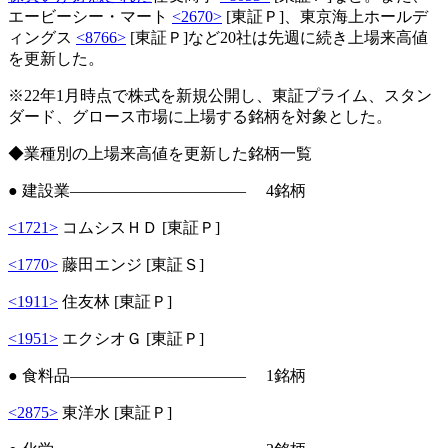
エービーシー・マート
<2670>
[東証Ｐ]、東京海上ホールデ
ィングス
<8766>
[東証Ｐ]など20社は先週に続き上場来高値
を更新した。
※22年1月時点で株式を新規公開し、東証プライム、スタン
ダード、グロース市場に上場する銘柄を対象とした。
◆業種別の上場来高値を更新した銘柄一覧
● 建設業――――――――――― 4銘柄
<1721>
コムシスＨＤ [東証Ｐ]
<1770>
藤田エンジ [東証Ｓ]
<1911>
住友林 [東証Ｐ]
<1951>
エクシオＧ [東証Ｐ]
● 食料品――――――――――― 1銘柄
<2875>
東洋水 [東証Ｐ]