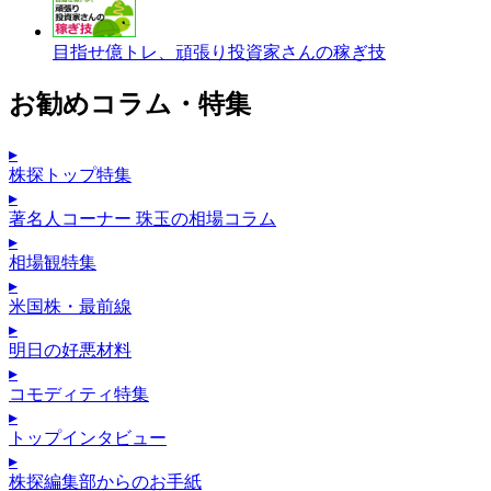
目指せ億トレ、頑張り投資家さんの稼ぎ技
お勧めコラム・特集
▸
株探トップ特集
▸
著名人コーナー 珠玉の相場コラム
▸
相場観特集
▸
米国株・最前線
▸
明日の好悪材料
▸
コモディティ特集
▸
トップインタビュー
▸
株探編集部からのお手紙