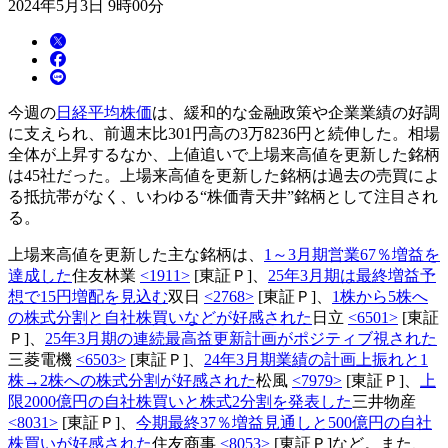
2024年5月3日 9時00分
今週の
日経平均株価
は、緩和的な金融政策や企業業績の好調
に支えられ、前週末比301円高の3万8236円と続伸した。相場
全体が上昇するなか、上値追いで上場来高値を更新した銘柄
は45社だった。上場来高値を更新した銘柄は過去の売買によ
る抵抗帯がなく、いわゆる“株価青天井”銘柄として注目され
る。
上場来高値を更新した主な銘柄は、
1～3月期営業67％増益を
達成した
住友林業
<1911>
[東証Ｐ]、
25年3月期は最終増益予
想で15円増配を見込む
双日
<2768>
[東証Ｐ]、
1株から5株へ
の株式分割と自社株買いなどが好感された
日立
<6501>
[東証
Ｐ]、
25年3月期の連続最高益更新計画がポジティブ視された
三菱電機
<6503>
[東証Ｐ]、
24年3月期業績の計画上振れと1
株→2株への株式分割が好感された
松風
<7979>
[東証Ｐ]、
上
限2000億円の自社株買いと株式2分割を発表した
三井物産
<8031>
[東証Ｐ]、
今期最終37％増益見通しと500億円の自社
株買いが好感された
住友商事
<8053>
[東証Ｐ]など。また、