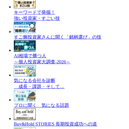
キーワードで発掘！
強い投資家・すごい技
すご腕投資家さんに聞く「銘柄選び」の技
AI相場で勝つ人
～個人投資家大調査-2026～
気になる会社を診断
成長・課題・そして…
プロに聞く 気になる話題
Buy&Hold STORIES 長期投資成功への道