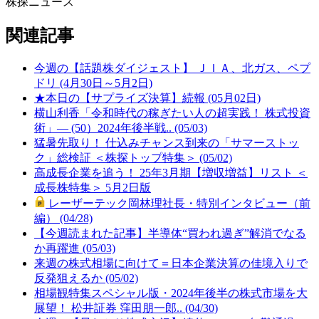
株探ニュース
関連記事
今週の【話題株ダイジェスト】 ＪＩＡ、北ガス、ペプ
ドリ (4月30日～5月2日)
★本日の【サプライズ決算】続報 (05月02日)
横山利香「令和時代の稼ぎたい人の超実践！ 株式投資
術」― (50）2024年後半戦.. (05/03)
猛暑先取り！ 仕込みチャンス到来の「サマーストッ
ク」総検証 ＜株探トップ特集＞ (05/02)
高成長企業を追う！ 25年3月期【増収増益】リスト ＜
成長株特集＞ 5月2日版
レーザーテック岡林理社長・特別インタビュー（前
編） (04/28)
【今週読まれた記事】半導体“買われ過ぎ”解消でなる
か再躍進 (05/03)
来週の株式相場に向けて＝日本企業決算の佳境入りで
反発狙えるか (05/02)
相場観特集スペシャル版・2024年後半の株式市場を大
展望！ 松井証券 窪田朋一郎.. (04/30)