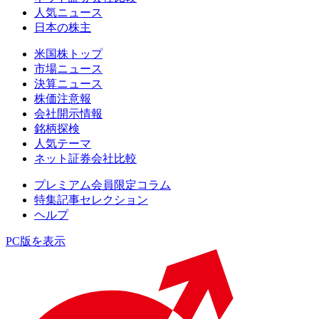
人気ニュース
日本の株主
米国株トップ
市場ニュース
決算ニュース
株価注意報
会社開示情報
銘柄探検
人気テーマ
ネット証券会社比較
プレミアム会員限定コラム
特集記事セレクション
ヘルプ
PC版を表示