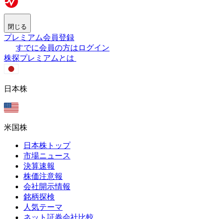
閉じる
プレミアム会員登録
すでに会員の方はログイン
株探プレミアムとは
日本株
米国株
日本株トップ
市場ニュース
決算速報
株価注意報
会社開示情報
銘柄探検
人気テーマ
ネット証券会社比較