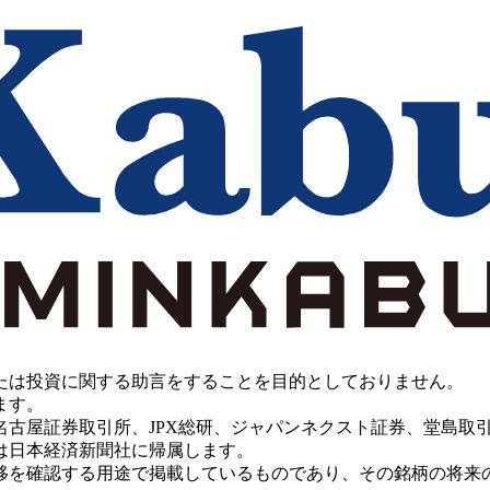
たは投資に関する助言をすることを目的としておりません。
ます。
PX総研、ジャパンネクスト証券、堂島取引所、China Investment 
は日本経済新聞社に帰属します。
移を確認する用途で掲載しているものであり、その銘柄の将来