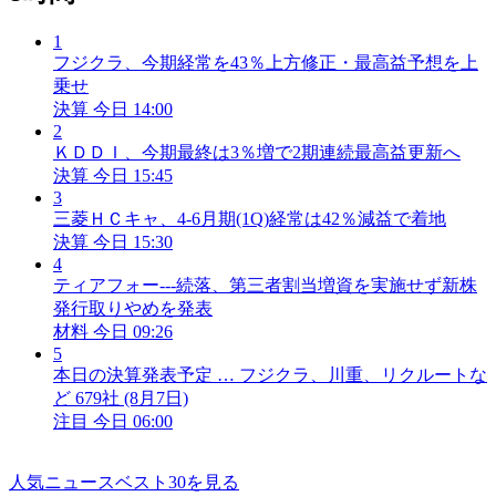
1
フジクラ、今期経常を43％上方修正・最高益予想を上
乗せ
決算
今日 14:00
2
ＫＤＤＩ、今期最終は3％増で2期連続最高益更新へ
決算
今日 15:45
3
三菱ＨＣキャ、4-6月期(1Q)経常は42％減益で着地
決算
今日 15:30
4
ティアフォー---続落、第三者割当増資を実施せず新株
発行取りやめを発表
材料
今日 09:26
5
本日の決算発表予定 … フジクラ、川重、リクルートな
ど 679社 (8月7日)
注目
今日 06:00
人気ニュースベスト30を見る