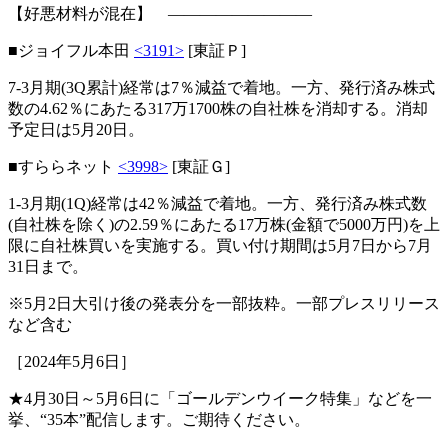
【好悪材料が混在】 ―――――――――
■ジョイフル本田
<3191>
[東証Ｐ]
7-3月期(3Q累計)経常は7％減益で着地。一方、発行済み株式
数の4.62％にあたる317万1700株の自社株を消却する。消却
予定日は5月20日。
■すららネット
<3998>
[東証Ｇ]
1-3月期(1Q)経常は42％減益で着地。一方、発行済み株式数
(自社株を除く)の2.59％にあたる17万株(金額で5000万円)を上
限に自社株買いを実施する。買い付け期間は5月7日から7月
31日まで。
※5月2日大引け後の発表分を一部抜粋。一部プレスリリース
など含む
［2024年5月6日］
★4月30日～5月6日に「ゴールデンウイーク特集」などを一
挙、“35本”配信します。ご期待ください。