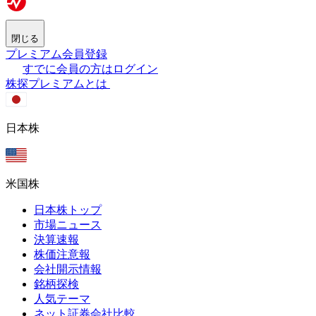
閉じる
プレミアム会員登録
すでに会員の方はログイン
株探プレミアムとは
日本株
米国株
日本株トップ
市場ニュース
決算速報
株価注意報
会社開示情報
銘柄探検
人気テーマ
ネット証券会社比較