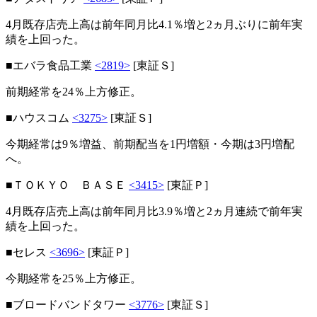
4月既存店売上高は前年同月比4.1％増と2ヵ月ぶりに前年実
績を上回った。
■エバラ食品工業
<2819>
[東証Ｓ]
前期経常を24％上方修正。
■ハウスコム
<3275>
[東証Ｓ]
今期経常は9％増益、前期配当を1円増額・今期は3円増配
へ。
■ＴＯＫＹＯ ＢＡＳＥ
<3415>
[東証Ｐ]
4月既存店売上高は前年同月比3.9％増と2ヵ月連続で前年実
績を上回った。
■セレス
<3696>
[東証Ｐ]
今期経常を25％上方修正。
■ブロードバンドタワー
<3776>
[東証Ｓ]