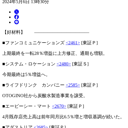
2024年5月6日 13時30分
【好材料】 ――――――――――――
■ファンコミュニケーションズ
<2461>
[東証Ｐ]
上期最終を一転28％増益に上方修正、通期も増額。
■システム・ロケーション
<2480>
[東証Ｓ]
今期最終は5％増益へ。
■ライフドリンク カンパニー
<2585>
[東証Ｐ]
OTOGINO社から炭酸水製造事業を譲受。
■エービーシー・マート
<2670>
[東証Ｐ]
4月既存店売上高は前年同月比6.5％増と増収基調が続いた。
■アダストリア
<2685>
[東証Ｐ]