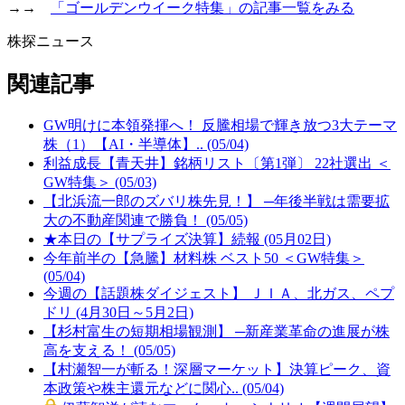
→→
「ゴールデンウイーク特集」の記事一覧をみる
株探ニュース
関連記事
GW明けに本領発揮へ！ 反騰相場で輝き放つ3大テーマ
株（1）【AI・半導体】.. (05/04)
利益成長【青天井】銘柄リスト〔第1弾〕 22社選出 ＜
GW特集＞ (05/03)
【北浜流一郎のズバリ株先見！】 ─年後半戦は需要拡
大の不動産関連で勝負！ (05/05)
★本日の【サプライズ決算】続報 (05月02日)
今年前半の【急騰】材料株 ベスト50 ＜GW特集＞
(05/04)
今週の【話題株ダイジェスト】 ＪＩＡ、北ガス、ペプ
ドリ (4月30日～5月2日)
【杉村富生の短期相場観測】 ─新産業革命の進展が株
高を支える！ (05/05)
【村瀬智一が斬る！深層マーケット】決算ピーク、資
本政策や株主還元などに関心.. (05/04)