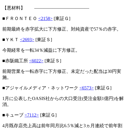
【悪材料】 ――――――――――――
■ＦＲＯＮＴＥＯ
<2158>
[東証Ｇ]
前期最終を赤字拡大に下方修正、対純資産で57％の赤字。
■ＹＫＴ
<2693>
[東証Ｓ]
今期経常を一転34％減益に下方修正。
■赤阪鐵工所
<6022>
[東証Ｓ]
前期営業を一転赤字に下方修正、未定だった配当は30円実
施。
■アジャイルメディア・ネットワーク
<6573>
[東証Ｇ]
1月に公表したOASIS社からの大口受注(受注金額1億円)を解
消。
■キューブ
<7112>
[東証Ｇ]
4月既存店売上高は前年同月比6.5％減と3ヵ月連続で前年割