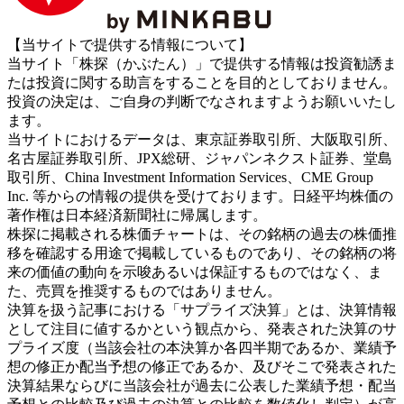
【当サイトで提供する情報について】
当サイト「株探（かぶたん）」で提供する情報は投資勧誘ま
たは投資に関する助言をすることを目的としておりません。
投資の決定は、ご自身の判断でなされますようお願いいたし
ます。
当サイトにおけるデータは、東京証券取引所、大阪取引所、
名古屋証券取引所、JPX総研、ジャパンネクスト証券、堂島
取引所、China Investment Information Services、CME Group
Inc. 等からの情報の提供を受けております。日経平均株価の
著作権は日本経済新聞社に帰属します。
株探に掲載される株価チャートは、その銘柄の過去の株価推
移を確認する用途で掲載しているものであり、その銘柄の将
来の価値の動向を示唆あるいは保証するものではなく、ま
た、売買を推奨するものではありません。
決算を扱う記事における「サプライズ決算」とは、決算情報
として注目に値するかという観点から、発表された決算のサ
プライズ度（当該会社の本決算か各四半期であるか、業績予
想の修正か配当予想の修正であるか、及びそこで発表された
決算結果ならびに当該会社が過去に公表した業績予想・配当