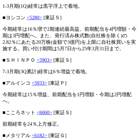
1-3月期(1Q)経常は黒字浮上で着地。
■ヨシコン
<5280>
[東証Ｓ]
今期経常は16％増で2期連続最高益、前期配当を4円増額・今
期は3円増配へ。また、発行済み株式数(自社株を除く)の
2.82％にあたる20万株(金額で3億円)を上限に自社株買いを実
施する。買い付け期間は5月7日から25年3月31日まで。
■ＳＨＩＮＰＯ
<5903>
[東証Ｓ]
7-3月期(3Q累計)経常は6％増益で着地。
■アルインコ
<5933>
[東証Ｐ]
今期経常は15％増益、前期配当を1円増額・今期は2円増配
へ。
■こころネット
<6060>
[東証Ｓ]
前期経常を24％上方修正。
■メタリアル
<6182>
[東証Ｇ]