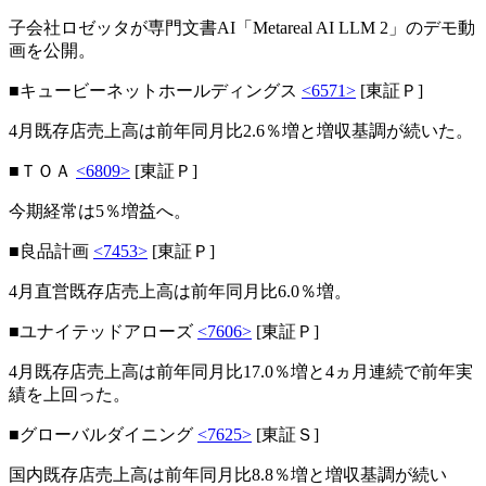
子会社ロゼッタが専門文書AI「Metareal AI LLM 2」のデモ動
画を公開。
■キュービーネットホールディングス
<6571>
[東証Ｐ]
4月既存店売上高は前年同月比2.6％増と増収基調が続いた。
■ＴＯＡ
<6809>
[東証Ｐ]
今期経常は5％増益へ。
■良品計画
<7453>
[東証Ｐ]
4月直営既存店売上高は前年同月比6.0％増。
■ユナイテッドアローズ
<7606>
[東証Ｐ]
4月既存店売上高は前年同月比17.0％増と4ヵ月連続で前年実
績を上回った。
■グローバルダイニング
<7625>
[東証Ｓ]
国内既存店売上高は前年同月比8.8％増と増収基調が続い