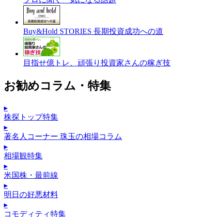
Buy&Hold STORIES 長期投資成功への道
目指せ億トレ、頑張り投資家さんの稼ぎ技
お勧めコラム・特集
▸
株探トップ特集
▸
著名人コーナー 珠玉の相場コラム
▸
相場観特集
▸
米国株・最前線
▸
明日の好悪材料
▸
コモディティ特集