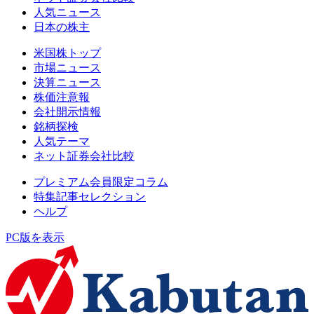
人気ニュース
日本の株主
米国株トップ
市場ニュース
決算ニュース
株価注意報
会社開示情報
銘柄探検
人気テーマ
ネット証券会社比較
プレミアム会員限定コラム
特集記事セレクション
ヘルプ
PC版を表示