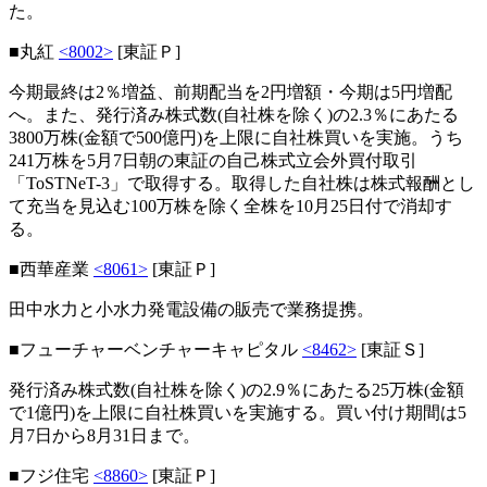
た。
■丸紅
<8002>
[東証Ｐ]
今期最終は2％増益、前期配当を2円増額・今期は5円増配
へ。また、発行済み株式数(自社株を除く)の2.3％にあたる
3800万株(金額で500億円)を上限に自社株買いを実施。うち
241万株を5月7日朝の東証の自己株式立会外買付取引
「ToSTNeT-3」で取得する。取得した自社株は株式報酬とし
て充当を見込む100万株を除く全株を10月25日付で消却す
る。
■西華産業
<8061>
[東証Ｐ]
田中水力と小水力発電設備の販売で業務提携。
■フューチャーベンチャーキャピタル
<8462>
[東証Ｓ]
発行済み株式数(自社株を除く)の2.9％にあたる25万株(金額
で1億円)を上限に自社株買いを実施する。買い付け期間は5
月7日から8月31日まで。
■フジ住宅
<8860>
[東証Ｐ]