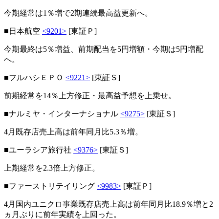
今期経常は1％増で2期連続最高益更新へ。
■日本航空
<9201>
[東証Ｐ]
今期最終は5％増益、前期配当を5円増額・今期は5円増配
へ。
■フルハシＥＰＯ
<9221>
[東証Ｓ]
前期経常を14％上方修正・最高益予想を上乗せ。
■ナルミヤ・インターナショナル
<9275>
[東証Ｓ]
4月既存店売上高は前年同月比5.3％増。
■ユーラシア旅行社
<9376>
[東証Ｓ]
上期経常を2.3倍上方修正。
■ファーストリテイリング
<9983>
[東証Ｐ]
4月国内ユニクロ事業既存店売上高は前年同月比18.9％増と2
ヵ月ぶりに前年実績を上回った。