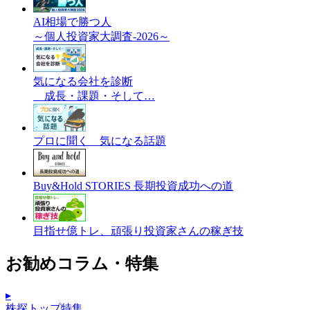
AI相場で勝つ人
～個人投資家大調査-2026～
気になる会社を診断
成長・課題・そして…
プロに聞く 気になる話題
Buy&Hold STORIES 長期投資成功への道
目指せ億トレ、頑張り投資家さんの稼ぎ技
お勧めコラム・特集
▸
株探トップ特集