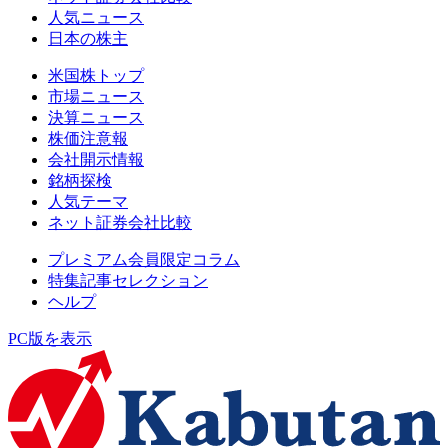
人気ニュース
日本の株主
米国株トップ
市場ニュース
決算ニュース
株価注意報
会社開示情報
銘柄探検
人気テーマ
ネット証券会社比較
プレミアム会員限定コラム
特集記事セレクション
ヘルプ
PC版を表示