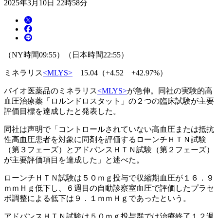
2025年3月10日 22時58分
（NY時間09:55）（日本時間22:55）
ミネラリス
<MLYS>
15.04（+4.52 +42.97%）
バイオ医薬品のミネラリス
<MLYS>
が急伸。同社の実験的高
血圧治療薬「ロルンドロスタット」の２つの臨床試験が主要
評価目標を達成したと発表した。
同社は声明で「コントロールされていない高血圧または抵抗
性高血圧患者を対象に同剤を評価するローンチＨＴＮ試験
（第３フェーズ）とアドバンスＨＴＮ試験（第２フェーズ）
が主要評価項目を達成した」と述べた。
ローンチＨＴＮ試験は５０ｍｇ投与で収縮期血圧が１６．９
ｍｍＨｇ低下し、６週目の自動診察室血圧で評価したプラセ
ボ調整による低下は９．１ｍｍＨｇであったという。
アドバンスＨＴＮ試験は５０ｍｇ投与群では治療終了１２週