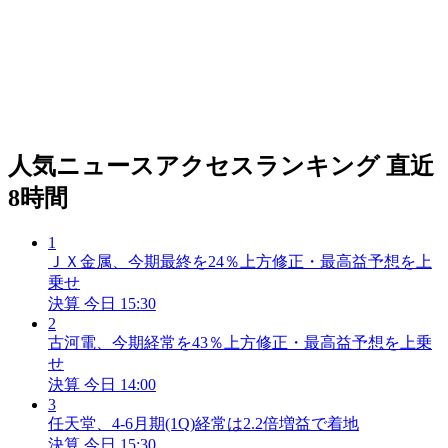
人気ニュースアクセスランキング
直近
8時間
1
ＪＸ金属、今期最終を24％上方修正・最高益予想を上
乗せ
決算
今日 15:30
2
古河電、今期経常を43％上方修正・最高益予想を上乗
せ
決算
今日 14:00
3
任天堂、4-6月期(1Q)経常は2.2倍増益で着地
決算
今日 15:30