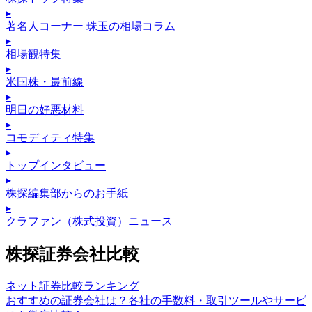
▸
著名人コーナー 珠玉の相場コラム
▸
相場観特集
▸
米国株・最前線
▸
明日の好悪材料
▸
コモディティ特集
▸
トップインタビュー
▸
株探編集部からのお手紙
▸
クラファン（株式投資）ニュース
株探証券会社比較
ネット証券比較ランキング
おすすめの証券会社は？各社の手数料・取引ツールやサービ