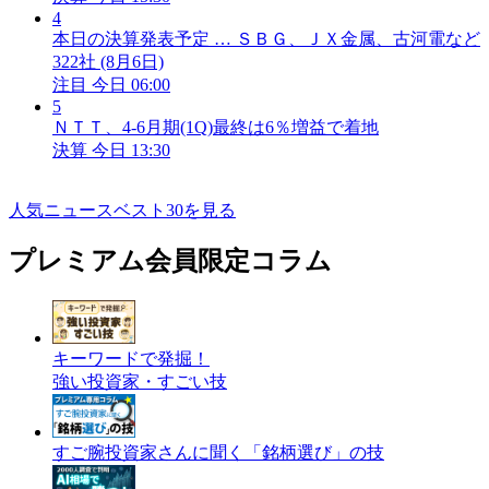
4
本日の決算発表予定 … ＳＢＧ、ＪＸ金属、古河電など
322社 (8月6日)
注目
今日 06:00
5
ＮＴＴ、4-6月期(1Q)最終は6％増益で着地
決算
今日 13:30
人気ニュースベスト30を見る
プレミアム会員限定コラム
キーワードで発掘！
強い投資家・すごい技
すご腕投資家さんに聞く「銘柄選び」の技