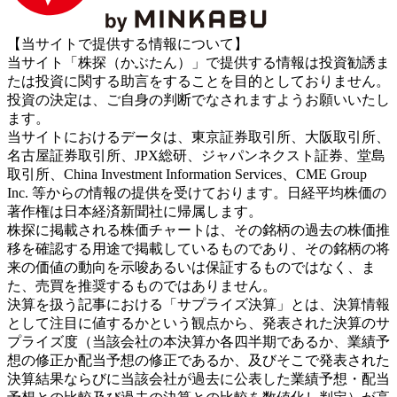
【当サイトで提供する情報について】
当サイト「株探（かぶたん）」で提供する情報は投資勧誘ま
たは投資に関する助言をすることを目的としておりません。
投資の決定は、ご自身の判断でなされますようお願いいたし
ます。
当サイトにおけるデータは、東京証券取引所、大阪取引所、
名古屋証券取引所、JPX総研、ジャパンネクスト証券、堂島
取引所、China Investment Information Services、CME Group
Inc. 等からの情報の提供を受けております。日経平均株価の
著作権は日本経済新聞社に帰属します。
株探に掲載される株価チャートは、その銘柄の過去の株価推
移を確認する用途で掲載しているものであり、その銘柄の将
来の価値の動向を示唆あるいは保証するものではなく、ま
た、売買を推奨するものではありません。
決算を扱う記事における「サプライズ決算」とは、決算情報
として注目に値するかという観点から、発表された決算のサ
プライズ度（当該会社の本決算か各四半期であるか、業績予
想の修正か配当予想の修正であるか、及びそこで発表された
決算結果ならびに当該会社が過去に公表した業績予想・配当