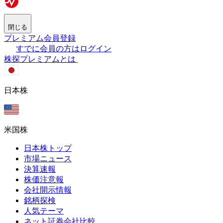
閉じる
プレミアム会員登録
すでに会員の方はログイン
株探プレミアムとは
日本株
米国株
日本株トップ
市場ニュース
決算速報
株価注意報
会社開示情報
銘柄探検
人気テーマ
ネット証券会社比較