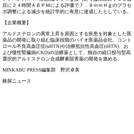
目に２４時間ＡＢＰＭによる評価で７．９ｍｍＨｇのプラセ
ボ調整による減少を統計学的に有意に達成したとしている。
【企業概要】
アルドステロンの異常上昇を原因とする疾患を対象とした医
薬品の開発に取り組む臨床段階のバイオ医薬品会社。コント
ロール不良高血圧症(uHTN)や治療抵抗性高血圧(rHTN)、お
よび慢性腎臓病(CKD)の治療薬として、独自の経口投与型高
選択的アルドステロン合成酵素阻害薬の開発を進める。
MINKABU PRESS編集部 野沢卓美
株探ニュース