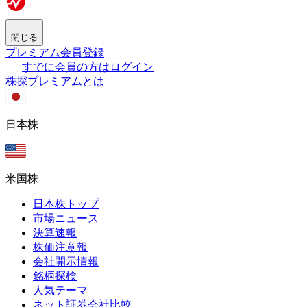
閉じる
プレミアム会員登録
すでに会員の方はログイン
株探プレミアムとは
日本株
米国株
日本株トップ
市場ニュース
決算速報
株価注意報
会社開示情報
銘柄探検
人気テーマ
ネット証券会社比較