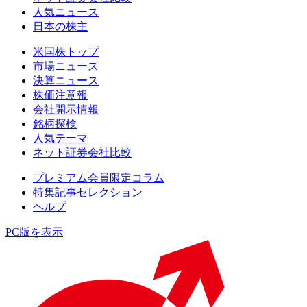
人気ニュース
日本の株主
米国株トップ
市場ニュース
決算ニュース
株価注意報
会社開示情報
銘柄探検
人気テーマ
ネット証券会社比較
プレミアム会員限定コラム
特集記事セレクション
ヘルプ
PC版を表示