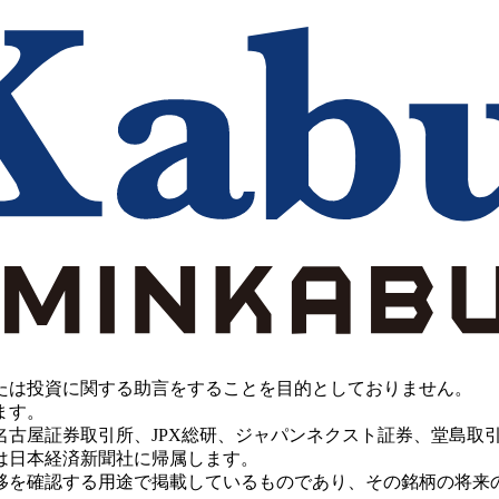
たは投資に関する助言をすることを目的としておりません。
ます。
PX総研、ジャパンネクスト証券、堂島取引所、China Investment 
は日本経済新聞社に帰属します。
移を確認する用途で掲載しているものであり、その銘柄の将来