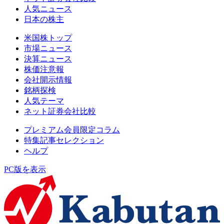
人気ニュース
日本の株主
米国株トップ
市場ニュース
決算ニュース
株価注意報
会社開示情報
銘柄探検
人気テーマ
ネット証券会社比較
プレミアム会員限定コラム
特集記事セレクション
ヘルプ
PC版を表示