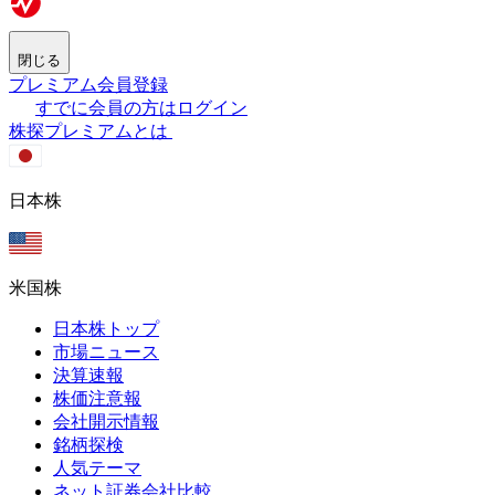
閉じる
プレミアム会員登録
すでに会員の方はログイン
株探プレミアムとは
日本株
米国株
日本株トップ
市場ニュース
決算速報
株価注意報
会社開示情報
銘柄探検
人気テーマ
ネット証券会社比較