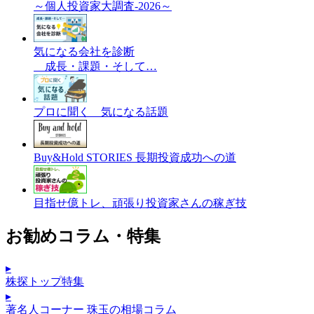
～個人投資家大調査-2026～
気になる会社を診断
成長・課題・そして…
プロに聞く 気になる話題
Buy&Hold STORIES 長期投資成功への道
目指せ億トレ、頑張り投資家さんの稼ぎ技
お勧めコラム・特集
▸
株探トップ特集
▸
著名人コーナー 珠玉の相場コラム