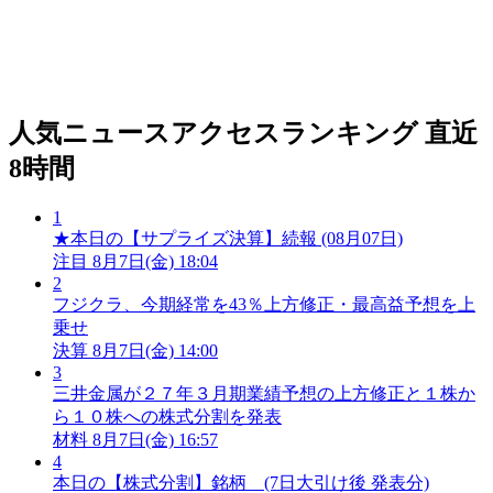
人気ニュースアクセスランキング
直近
8時間
1
★本日の【サプライズ決算】続報 (08月07日)
注目
8月7日(金) 18:04
2
フジクラ、今期経常を43％上方修正・最高益予想を上
乗せ
決算
8月7日(金) 14:00
3
三井金属が２７年３月期業績予想の上方修正と１株か
ら１０株への株式分割を発表
材料
8月7日(金) 16:57
4
本日の【株式分割】銘柄 (7日大引け後 発表分)