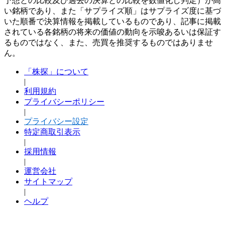
予想との比較及び過去の決算との比較を数値化し判定）が高
い銘柄であり、また「サプライズ順」はサプライズ度に基づ
いた順番で決算情報を掲載しているものであり、記事に掲載
されている各銘柄の将来の価値の動向を示唆あるいは保証す
るものではなく、また、売買を推奨するものではありませ
ん。
「株探」について
|
利用規約
プライバシーポリシー
|
プライバシー設定
特定商取引表示
|
採用情報
|
運営会社
サイトマップ
|
ヘルプ