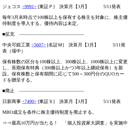
ジェコス
<9991>
[東証Ｐ] 決算月【3月】 5/11発表
毎年3月末時点で100株以上を保有する株主を対象に、株主優
待制度を導入する。優待内容は未定。
■拡充 ――――――――――――――
中央可鍛工業
<5607>
[名証Ｍ] 決算月【3月】 5/11発
表（場中）
保有株数の区分を100株以上、300株以上、1000株以上に変更
し、長期保有特典（300株以上かつ3年以上継続保有）を新
設。保有株数と保有期間に応じて500～300円分のQUOカー
ドを贈呈する。
■廃止 ――――――――――――――
日新商事
<7490>
[東証Ｓ] 決算月【3月】 5/11発表
MBO成立を条件に株主優待制度を廃止する。
⇒⇒最高10万円が当たる！ 「個人投資家大調査」を実施中