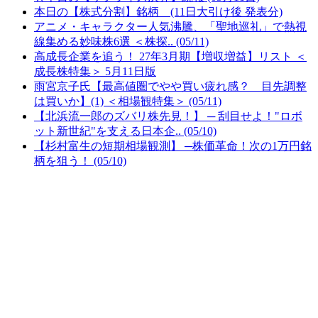
本日の【株式分割】銘柄 (11日大引け後 発表分)
アニメ・キャラクター人気沸騰、「聖地巡礼」で熱視
線集める妙味株6選 ＜株探.. (05/11)
高成長企業を追う！ 27年3月期【増収増益】リスト ＜
成長株特集＞ 5月11日版
雨宮京子氏【最高値圏でやや買い疲れ感？ 目先調整
は買いか】(1) ＜相場観特集＞ (05/11)
【北浜流一郎のズバリ株先見！】 ─ 刮目せよ！"ロボ
ット新世紀"を支える日本企.. (05/10)
【杉村富生の短期相場観測】 ─株価革命！次の1万円銘
柄を狙う！ (05/10)