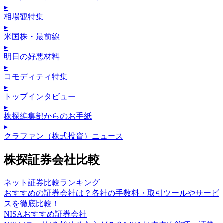
▸
相場観特集
▸
米国株・最前線
▸
明日の好悪材料
▸
コモディティ特集
▸
トップインタビュー
▸
株探編集部からのお手紙
▸
クラファン（株式投資）ニュース
株探証券会社比較
ネット証券比較ランキング
おすすめの証券会社は？各社の手数料・取引ツールやサービ
スを徹底比較！
NISAおすすめ証券会社