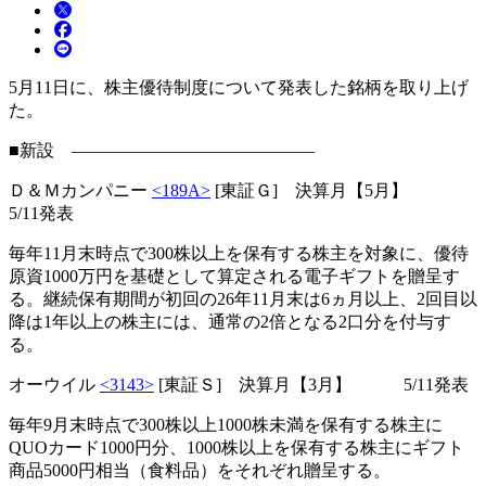
5月11日に、株主優待制度について発表した銘柄を取り上げ
た。
■新設 ――――――――――――――
Ｄ＆Ｍカンパニー
<189A>
[東証Ｇ] 決算月【5月】
5/11発表
毎年11月末時点で300株以上を保有する株主を対象に、優待
原資1000万円を基礎として算定される電子ギフトを贈呈す
る。継続保有期間が初回の26年11月末は6ヵ月以上、2回目以
降は1年以上の株主には、通常の2倍となる2口分を付与す
る。
オーウイル
<3143>
[東証Ｓ] 決算月【3月】 5/11発表
毎年9月末時点で300株以上1000株未満を保有する株主に
QUOカード1000円分、1000株以上を保有する株主にギフト
商品5000円相当（食料品）をそれぞれ贈呈する。