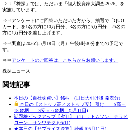
⇒⇒「株探」では、ただいま「個人投資家大調査-2026」を
実施しています。
⇒⇒アンケートにご回答いただいた方から、抽選で「QUO
カード」を1名の方に10万円分、3名の方に5万円分、25名の
方に1万円分を差し上げます。
⇒⇒調査は2026年5月18日（月）午後6時30分までの予定で
す。
⇒⇒
アンケートのご回答は、こちらからお願いします。
株探ニュース
関連記事
本日の【自社株買い】銘柄 (11日大引け後 発表分)
本日の【ストップ高／ストップ安】 引け S高＝
18 銘柄 S安＝ 6 銘柄 (5月11日)
話題株ピックアップ【夕刊】（1）：トムソン、テラド
ローン、サンワテク (05/11)
★本日の【サプライズ決算】続報 (05月11日)