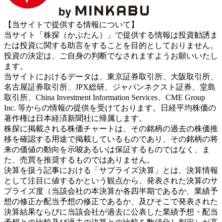
【当サイトで提供する情報について】
当サイト「株探（かぶたん）」で提供する情報は投資勧誘ま
たは投資に関する助言をすることを目的としておりません。
投資の決定は、ご自身の判断でなされますようお願いいたし
ます。
当サイトにおけるデータは、東京証券取引所、大阪取引所、
名古屋証券取引所、JPX総研、ジャパンネクスト証券、堂島
取引所、China Investment Information Services、CME Group
Inc. 等からの情報の提供を受けております。日経平均株価の
著作権は日本経済新聞社に帰属します。
株探に掲載される株価チャートは、その銘柄の過去の株価推
移を確認する用途で掲載しているものであり、その銘柄の将
来の価値の動向を示唆あるいは保証するものではなく、ま
た、売買を推奨するものではありません。
決算を扱う記事における「サプライズ決算」とは、決算情報
として注目に値するかという観点から、発表された決算のサ
プライズ度（当該会社の本決算か各四半期であるか、業績予
想の修正か配当予想の修正であるか、及びそこで発表された
決算結果ならびに当該会社が過去に公表した業績予想・配当