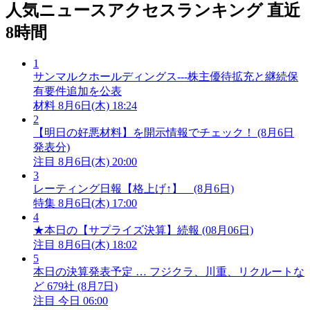
人気ニュースアクセスランキング
直近
8時間
1
サンマルクホールディングス---株主優待拡充と継続保
有要件追加を公表
材料
8月6日(木) 18:24
2
【明日の好悪材料】を開示情報でチェック！ (8月6日
発表分)
注目
8月6日(木) 20:00
3
レーティング日報【格上げ↑】 (8月6日)
特集
8月6日(木) 17:00
4
★本日の【サプライズ決算】続報 (08月06日)
注目
8月6日(木) 18:02
5
本日の決算発表予定 … フジクラ、川重、リクルートな
ど 679社 (8月7日)
注目
今日 06:00