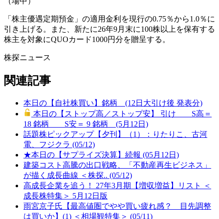
（場中）
「株主優遇定期預金」の適用金利を現行の0.75％から1.0％に
引き上げる。また、新たに26年9月末に100株以上を保有する
株主を対象にQUOカード1000円分を贈呈する。
株探ニュース
関連記事
本日の【自社株買い】銘柄 (12日大引け後 発表分)
本日の【ストップ高／ストップ安】 引け S高＝
18 銘柄 S安＝ 9 銘柄 (5月12日)
話題株ピックアップ【夕刊】（1）：りたりこ、古河
電、フジクラ (05/12)
★本日の【サプライズ決算】続報 (05月12日)
建築コスト高騰の出口戦略、「不動産再生ビジネス」
が描く成長曲線 ＜株探.. (05/12)
高成長企業を追う！ 27年3月期【増収増益】リスト ＜
成長株特集＞ 5月12日版
雨宮京子氏【最高値圏でやや買い疲れ感？ 目先調整
は買いか】(1) ＜相場観特集＞ (05/11)