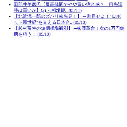
田部井美彦氏【最高値圏でやや買い疲れ感？ 目先調
整は買いか】(2) ＜相場観.. (05/11)
【北浜流一郎のズバリ株先見！】 ─ 刮目せよ！"ロボ
ット新世紀"を支える日本企.. (05/10)
【杉村富生の短期相場観測】 ─株価革命！次の1万円銘
柄を狙う！ (05/10)