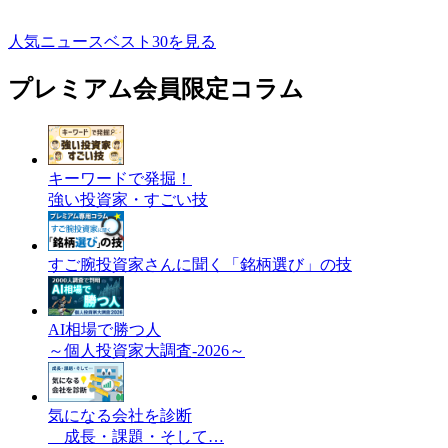
人気ニュースベスト30を見る
プレミアム会員限定コラム
キーワードで発掘！
強い投資家・すごい技
すご腕投資家さんに聞く「銘柄選び」の技
AI相場で勝つ人
～個人投資家大調査-2026～
気になる会社を診断
成長・課題・そして…