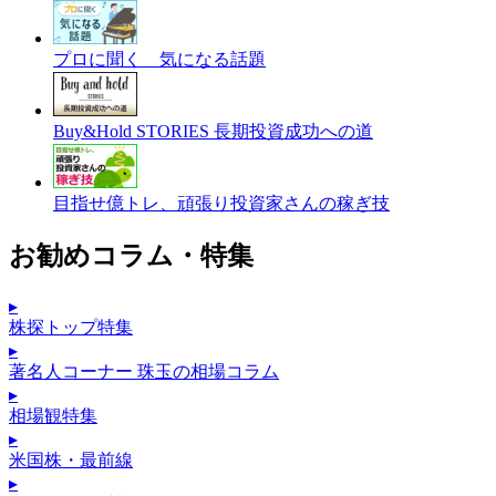
プロに聞く 気になる話題
Buy&Hold STORIES 長期投資成功への道
目指せ億トレ、頑張り投資家さんの稼ぎ技
お勧めコラム・特集
▸
株探トップ特集
▸
著名人コーナー 珠玉の相場コラム
▸
相場観特集
▸
米国株・最前線
▸