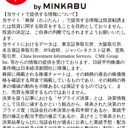
【当サイトで提供する情報について】
当サイト「株探（かぶたん）」で提供する情報は投資勧誘ま
たは投資に関する助言をすることを目的としておりません。
投資の決定は、ご自身の判断でなされますようお願いいたし
ます。
当サイトにおけるデータは、東京証券取引所、大阪取引所、
名古屋証券取引所、JPX総研、ジャパンネクスト証券、堂島
取引所、China Investment Information Services、CME Group
Inc. 等からの情報の提供を受けております。日経平均株価の
著作権は日本経済新聞社に帰属します。
株探に掲載される株価チャートは、その銘柄の過去の株価推
移を確認する用途で掲載しているものであり、その銘柄の将
来の価値の動向を示唆あるいは保証するものではなく、ま
た、売買を推奨するものではありません。
決算を扱う記事における「サプライズ決算」とは、決算情報
として注目に値するかという観点から、発表された決算のサ
プライズ度（当該会社の本決算か各四半期であるか、業績予
想の修正か配当予想の修正であるか、及びそこで発表された
決算結果ならびに当該会社が過去に公表した業績予想・配当