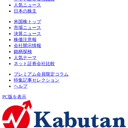
人気ニュース
日本の株主
米国株トップ
市場ニュース
決算ニュース
株価注意報
会社開示情報
銘柄探検
人気テーマ
ネット証券会社比較
プレミアム会員限定コラム
特集記事セレクション
ヘルプ
PC版を表示