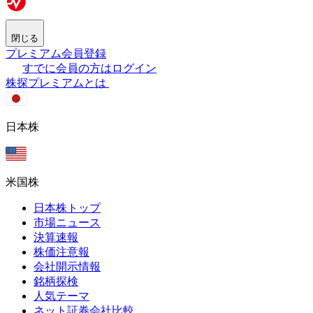
閉じる
プレミアム会員登録
すでに会員の方はログイン
株探プレミアムとは
日本株
米国株
日本株トップ
市場ニュース
決算速報
株価注意報
会社開示情報
銘柄探検
人気テーマ
ネット証券会社比較