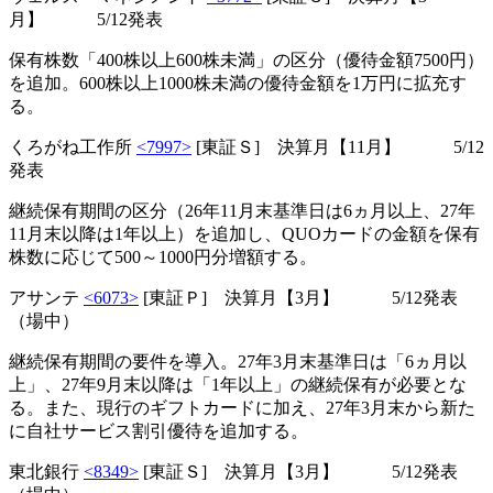
月】 5/12発表
保有株数「400株以上600株未満」の区分（優待金額7500円）
を追加。600株以上1000株未満の優待金額を1万円に拡充す
る。
くろがね工作所
<7997>
[東証Ｓ] 決算月【11月】 5/12
発表
継続保有期間の区分（26年11月末基準日は6ヵ月以上、27年
11月末以降は1年以上）を追加し、QUOカードの金額を保有
株数に応じて500～1000円分増額する。
アサンテ
<6073>
[東証Ｐ] 決算月【3月】 5/12発表
（場中）
継続保有期間の要件を導入。27年3月末基準日は「6ヵ月以
上」、27年9月末以降は「1年以上」の継続保有が必要とな
る。また、現行のギフトカードに加え、27年3月末から新た
に自社サービス割引優待を追加する。
東北銀行
<8349>
[東証Ｓ] 決算月【3月】 5/12発表