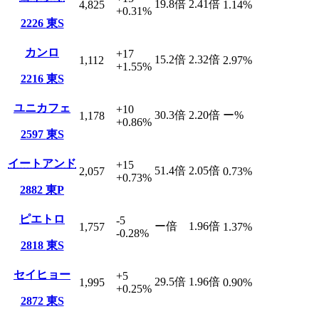
19.8
倍
2.41
倍
4,825
1.14
%
+0.31
%
2226
東S
カンロ
+17
15.2
倍
2.32
倍
1,112
2.97
%
+1.55
%
2216
東S
ユニカフェ
+10
30.3
倍
2.20
倍
ー
%
1,178
+0.86
%
2597
東S
イートアンド
+15
51.4
倍
2.05
倍
2,057
0.73
%
+0.73
%
2882
東P
ピエトロ
-5
ー
倍
1.96
倍
1,757
1.37
%
-0.28
%
2818
東S
セイヒョー
+5
29.5
倍
1.96
倍
1,995
0.90
%
+0.25
%
2872
東S