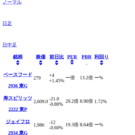
ノーマル
日足
日中足
銘柄
株価
前日比
PER
PBR
利回り
ベースフード
+4
ー
倍
13.2
倍
ー
%
279
+1.45
%
2936
東G
寿スピリッツ
-21.0
29.2
倍
8.90
倍
2,609.0
1.72
%
-0.80
%
2222
東P
ジェイフロ
-12
19.3
倍
8.64
倍
ー
%
1,986
-0.60
%
2934
東G