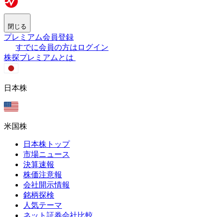
閉じる
プレミアム会員登録
すでに会員の方はログイン
株探プレミアムとは
日本株
米国株
日本株トップ
市場ニュース
決算速報
株価注意報
会社開示情報
銘柄探検
人気テーマ
ネット証券会社比較