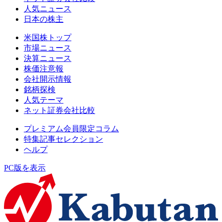
人気ニュース
日本の株主
米国株トップ
市場ニュース
決算ニュース
株価注意報
会社開示情報
銘柄探検
人気テーマ
ネット証券会社比較
プレミアム会員限定コラム
特集記事セレクション
ヘルプ
PC版を表示