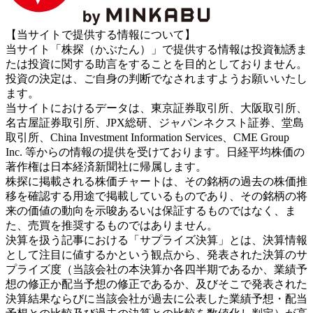
【当サイトで提供する情報について】
当サイト「株探（かぶたん）」で提供する情報は投資勧誘ま
たは投資に関する助言をすることを目的としておりません。
投資の決定は、ご自身の判断でなされますようお願いいたし
ます。
当サイトにおけるデータは、東京証券取引所、大阪取引所、
名古屋証券取引所、JPX総研、ジャパンネクスト証券、堂島
取引所、China Investment Information Services、CME Group
Inc. 等からの情報の提供を受けております。日経平均株価の
著作権は日本経済新聞社に帰属します。
株探に掲載される株価チャートは、その銘柄の過去の株価推
移を確認する用途で掲載しているものであり、その銘柄の将
来の価値の動向を示唆あるいは保証するものではなく、ま
た、売買を推奨するものではありません。
決算を扱う記事における「サプライズ決算」とは、決算情報
として注目に値するかという観点から、発表された決算のサ
プライズ度（当該会社の本決算か各四半期であるか、業績予
想の修正か配当予想の修正であるか、及びそこで発表された
決算結果ならびに当該会社が過去に公表した業績予想・配当