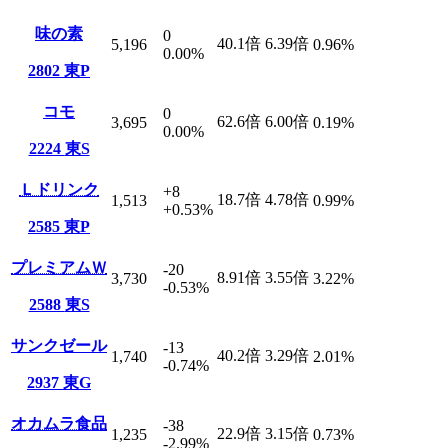
味の素
0
40.1
倍
6.39
倍
5,196
0.96
%
0.00
%
2802
東P
コモ
0
62.6
倍
6.00
倍
3,695
0.19
%
0.00
%
2224
東S
Ｌドリンク
+8
18.7
倍
4.78
倍
1,513
0.99
%
+0.53
%
2585
東P
プレミアムＷ
-20
8.91
倍
3.55
倍
3,730
3.22
%
-0.53
%
2588
東S
サンクゼール
-13
40.2
倍
3.29
倍
1,740
2.01
%
-0.74
%
2937
東G
オカムラ食品
-38
22.9
倍
3.15
倍
1,235
0.73
%
-2.99
%