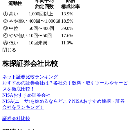
年間平均
銘柄
流動性
約定回数
構成比率
① 高い
1,000回以上
13.9%
② やや高い
400回〜1,000回
18.5%
③ 中位
50回〜400回
39.0%
④ やや低い
10回〜50回
17.6%
⑤ 低い
10回未満
11.0%
閉じる
株探証券会社比較
ネット証券比較ランキング
おすすめの証券会社は？各社の手数料・取引ツールやサービ
スを徹底比較！
NISAおすすめ証券会社
NISA(ニーサ)を始めるならどこ？NISAおすすめ銘柄・証券
会社をランキング！
証券会社比較