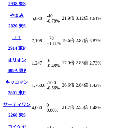
2938
東S
やまみ
-40
21.9
倍
3.12
倍
5,080
1.61
%
-0.78
%
2820
東S
ＪＴ
+78
19.6
倍
2.87
倍
7,108
3.83
%
+1.11
%
2914
東P
オリオン
-6
17.9
倍
2.85
倍
1,247
2.73
%
-0.48
%
409A
東P
キッコマン
-10.0
26.6
倍
2.84
倍
1,760.0
1.42
%
-0.56
%
2801
東P
サーティワン
0
21.7
倍
2.55
倍
4,060
1.48
%
0.00
%
2268
東S
コイケヤ
+15