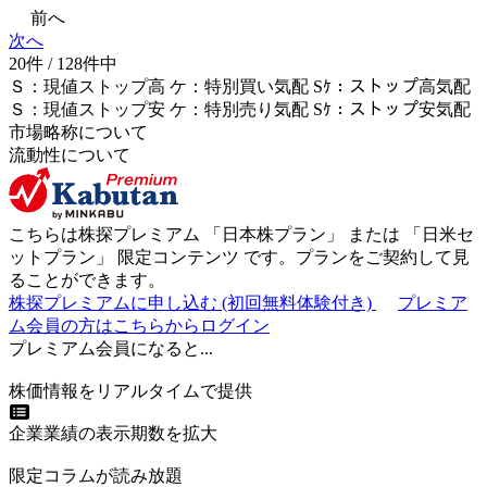
前へ
次へ
20件 / 128件中
Ｓ
：
現値ストップ高
ケ
：
特別買い気配
Sｹ
：
ストップ高気配
Ｓ
：
現値ストップ安
ケ
：
特別売
り
気配
Sｹ
：
ストップ安気配
市場略称について
流動性について
こちらは株探プレミアム 「
日本株プラン
」 または 「
日米セ
ットプラン
」
限定コンテンツ
です。プランをご契約して見
ることができます。
株探プレミアムに申し込む
(初回無料体験付き)
プレミア
ム会員の方はこちらからログイン
プレミアム会員になると...
株価情報をリアルタイムで提供
企業業績の表示期数を拡大
限定コラムが読み放題