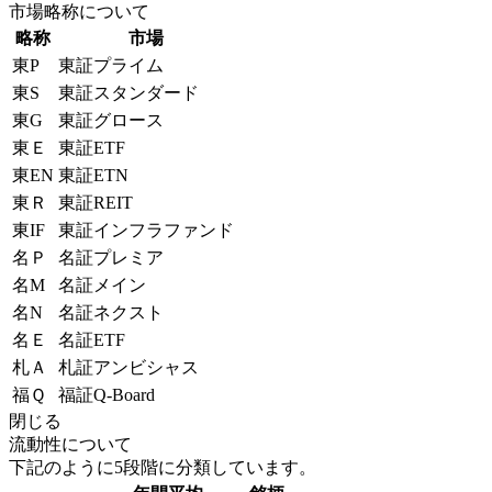
市場略称について
略称
市場
東P
東証プライム
東S
東証スタンダード
東G
東証グロース
東Ｅ
東証ETF
東EN
東証ETN
東Ｒ
東証REIT
東IF
東証インフラファンド
名Ｐ
名証プレミア
名M
名証メイン
名N
名証ネクスト
名Ｅ
名証ETF
札Ａ
札証アンビシャス
福Ｑ
福証Q-Board
閉じる
流動性について
下記のように5段階に分類しています。