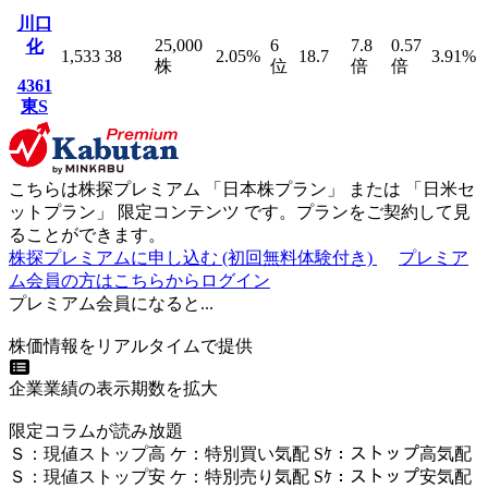
川口
25,000
6
7.8
0.57
化
1,533
38
2.05
%
18.7
3.91
%
株
位
倍
倍
4361
東S
こちらは株探プレミアム 「
日本株プラン
」 または 「
日米セ
ットプラン
」
限定コンテンツ
です。プランをご契約して見
ることができます。
株探プレミアムに申し込む
(初回無料体験付き)
プレミア
ム会員の方はこちらからログイン
プレミアム会員になると...
株価情報をリアルタイムで提供
企業業績の表示期数を拡大
限定コラムが読み放題
Ｓ
：
現値ストップ高
ケ
：
特別買い気配
Sｹ
：
ストップ高気配
Ｓ
：
現値ストップ安
ケ
：
特別売
り
気配
Sｹ
：
ストップ安気配