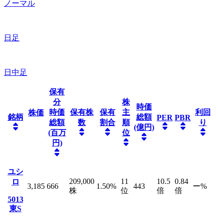
ノーマル
日足
日中足
保有
分
株
時価
時価
保有株
保有
主
利回
株価
銘柄
総額
PER
PBR
総額
数
割合
順
り
(億円)
(百万
位
円)
ユシ
209,000
11
10.5
0.84
ロ
3,185
666
1.50
%
443
ー
%
株
位
倍
倍
5013
東S