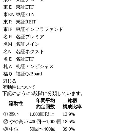
東Ｅ
東証ETF
東EN
東証ETN
東Ｒ
東証REIT
東IF
東証インフラファンド
名Ｐ
名証プレミア
名M
名証メイン
名N
名証ネクスト
名Ｅ
名証ETF
札Ａ
札証アンビシャス
福Ｑ
福証Q-Board
閉じる
流動性について
下記のように5段階に分類しています。
年間平均
銘柄
流動性
約定回数
構成比率
① 高い
1,000回以上
13.9%
② やや高い
400回〜1,000回
18.5%
③ 中位
50回〜400回
39.0%