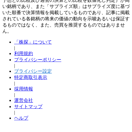
予想との比較及び過去の決算との比較を数値化し判定）が高
い銘柄であり、また「サプライズ順」はサプライズ度に基づ
いた順番で決算情報を掲載しているものであり、記事に掲載
されている各銘柄の将来の価値の動向を示唆あるいは保証す
るものではなく、また、売買を推奨するものではありませ
ん。
「株探」について
|
利用規約
プライバシーポリシー
|
プライバシー設定
特定商取引表示
|
採用情報
|
運営会社
サイトマップ
|
ヘルプ