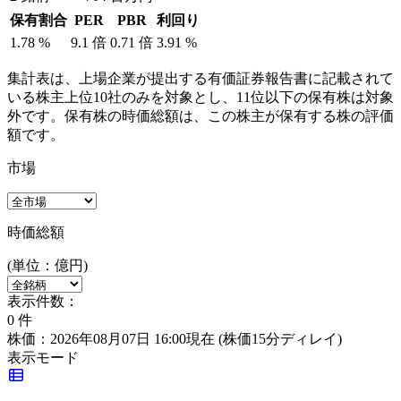
保有割合
PER
PBR
利回り
1.78
%
9.1
倍
0.71
倍
3.91
%
集計表は、上場企業が提出する有価証券報告書に記載されて
いる株主上位10社のみを対象とし、11位以下の保有株は対象
外です。保有株の時価総額は、この株主が保有する株の評価
額です。
市場
時価総額
(単位：億円)
表示件数：
0
件
株価：2026年08月07日 16:00現在
(株価15分ディレイ)
表示モード