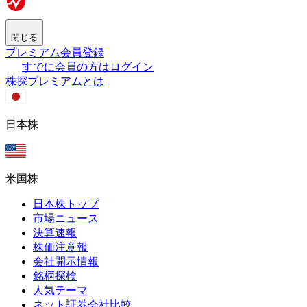
閉じる
プレミアム会員登録
すでに会員の方はログイン
株探プレミアムとは
日本株
米国株
日本株トップ
市場ニュース
決算速報
株価注意報
会社開示情報
銘柄探検
人気テーマ
ネット証券会社比較