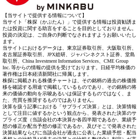
【当サイトで提供する情報について】
当サイト「株探（かぶたん）」で提供する情報は投資勧誘ま
たは投資に関する助言をすることを目的としておりません。
投資の決定は、ご自身の判断でなされますようお願いいたし
ます。
当サイトにおけるデータは、東京証券取引所、大阪取引所、
名古屋証券取引所、JPX総研、ジャパンネクスト証券、堂島
取引所、China Investment Information Services、CME Group
Inc. 等からの情報の提供を受けております。日経平均株価の
著作権は日本経済新聞社に帰属します。
株探に掲載される株価チャートは、その銘柄の過去の株価推
移を確認する用途で掲載しているものであり、その銘柄の将
来の価値の動向を示唆あるいは保証するものではなく、ま
た、売買を推奨するものではありません。
決算を扱う記事における「サプライズ決算」とは、決算情報
として注目に値するかという観点から、発表された決算のサ
プライズ度（当該会社の本決算か各四半期であるか、業績予
想の修正か配当予想の修正であるか、及びそこで発表された
決算結果ならびに当該会社が過去に公表した業績予想・配当