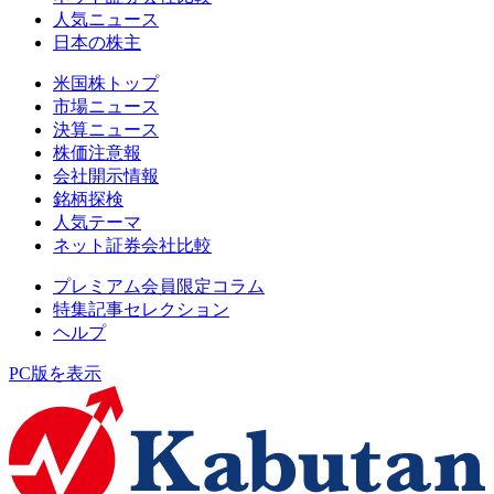
人気ニュース
日本の株主
米国株トップ
市場ニュース
決算ニュース
株価注意報
会社開示情報
銘柄探検
人気テーマ
ネット証券会社比較
プレミアム会員限定コラム
特集記事セレクション
ヘルプ
PC版を表示