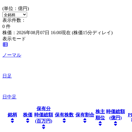
(単位：億円)
表示件数：
0
件
株価：2026年08月07日 16:00現在
(株価15分ディレイ)
表示モード
ノーマル
日足
日中足
保有分
株主
時価総額
銘柄
株価
時価総額
保有株数
保有割合
P
順位
(億円)
(百万円)