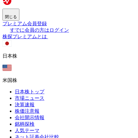
閉じる
プレミアム会員登録
すでに会員の方はログイン
株探プレミアムとは
日本株
米国株
日本株トップ
市場ニュース
決算速報
株価注意報
会社開示情報
銘柄探検
人気テーマ
ネット証券会社比較