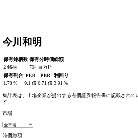
今川和明
保有銘柄数
保有分時価総額
2
銘柄
704
百万円
保有割合
PER
PBR
利回り
1.78
%
9.1
倍
0.71
倍
3.91
%
集計表は、上場企業が提出する有価証券報告書に記載されてい
す。
市場
時価総額