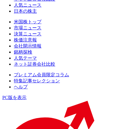
人気ニュース
日本の株主
米国株トップ
市場ニュース
決算ニュース
株価注意報
会社開示情報
銘柄探検
人気テーマ
ネット証券会社比較
プレミアム会員限定コラム
特集記事セレクション
ヘルプ
PC版を表示