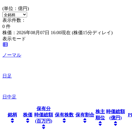
(単位：億円)
表示件数：
0
件
株価：2026年08月07日 16:00現在
(株価15分ディレイ)
表示モード
ノーマル
日足
日中足
保有分
株主
時価総額
銘柄
株価
時価総額
保有株数
保有割合
P
順位
(億円)
(百万円)