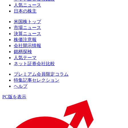
人気ニュース
日本の株主
米国株トップ
市場ニュース
決算ニュース
株価注意報
会社開示情報
銘柄探検
人気テーマ
ネット証券会社比較
プレミアム会員限定コラム
特集記事セレクション
ヘルプ
PC版を表示