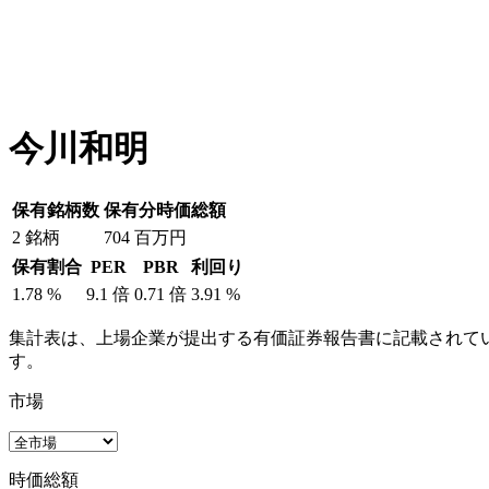
今川和明
保有銘柄数
保有分時価総額
2
銘柄
704
百万円
保有割合
PER
PBR
利回り
1.78
%
9.1
倍
0.71
倍
3.91
%
集計表は、上場企業が提出する有価証券報告書に記載されてい
す。
市場
時価総額