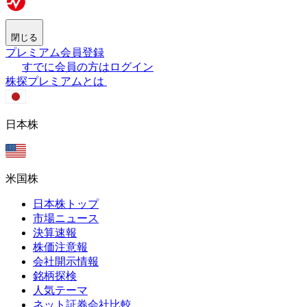
閉じる
プレミアム会員登録
すでに会員の方はログイン
株探プレミアムとは
日本株
米国株
日本株トップ
市場ニュース
決算速報
株価注意報
会社開示情報
銘柄探検
人気テーマ
ネット証券会社比較