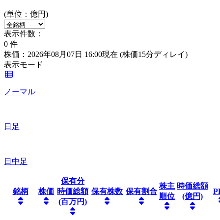
(単位：億円)
表示件数：
0
件
株価：2026年08月07日 16:00現在
(株価15分ディレイ)
表示モード
ノーマル
日足
日中足
保有分
株主
時価総額
銘柄
株価
時価総額
保有株数
保有割合
P
順位
(億円)
(百万円)