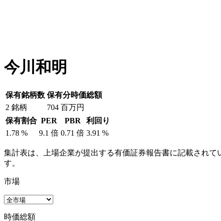
今川和明
保有銘柄数
保有分時価総額
2
銘柄
704
百万円
保有割合
PER
PBR
利回り
1.78
%
9.1
倍
0.71
倍
3.91
%
集計表は、上場企業が提出する有価証券報告書に記載されてい
す。
市場
時価総額