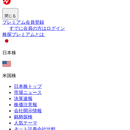
閉じる
プレミアム会員登録
すでに会員の方はログイン
株探プレミアムとは
日本株
米国株
日本株トップ
市場ニュース
決算速報
株価注意報
会社開示情報
銘柄探検
人気テーマ
ネット証券会社比較