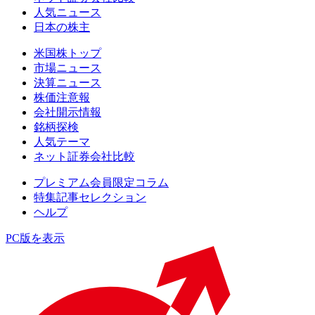
人気ニュース
日本の株主
米国株トップ
市場ニュース
決算ニュース
株価注意報
会社開示情報
銘柄探検
人気テーマ
ネット証券会社比較
プレミアム会員限定コラム
特集記事セレクション
ヘルプ
PC版を表示