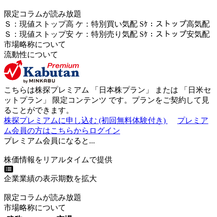
限定コラムが読み放題
Ｓ
：
現値ストップ高
ケ
：
特別買い気配
Sｹ
：
ストップ高気配
Ｓ
：
現値ストップ安
ケ
：
特別売
り
気配
Sｹ
：
ストップ安気配
市場略称について
流動性について
こちらは株探プレミアム 「
日本株プラン
」 または 「
日米セ
ットプラン
」
限定コンテンツ
です。プランをご契約して見
ることができます。
株探プレミアムに申し込む
(初回無料体験付き)
プレミア
ム会員の方はこちらからログイン
プレミアム会員になると...
株価情報をリアルタイムで提供
企業業績の表示期数を拡大
限定コラムが読み放題
市場略称について