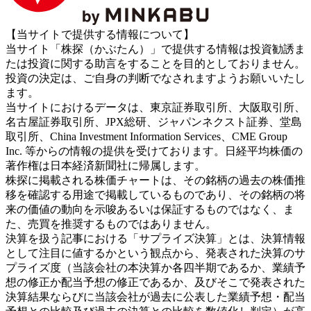
【当サイトで提供する情報について】
当サイト「株探（かぶたん）」で提供する情報は投資勧誘ま
たは投資に関する助言をすることを目的としておりません。
投資の決定は、ご自身の判断でなされますようお願いいたし
ます。
当サイトにおけるデータは、東京証券取引所、大阪取引所、
名古屋証券取引所、JPX総研、ジャパンネクスト証券、堂島
取引所、China Investment Information Services、CME Group
Inc. 等からの情報の提供を受けております。日経平均株価の
著作権は日本経済新聞社に帰属します。
株探に掲載される株価チャートは、その銘柄の過去の株価推
移を確認する用途で掲載しているものであり、その銘柄の将
来の価値の動向を示唆あるいは保証するものではなく、ま
た、売買を推奨するものではありません。
決算を扱う記事における「サプライズ決算」とは、決算情報
として注目に値するかという観点から、発表された決算のサ
プライズ度（当該会社の本決算か各四半期であるか、業績予
想の修正か配当予想の修正であるか、及びそこで発表された
決算結果ならびに当該会社が過去に公表した業績予想・配当