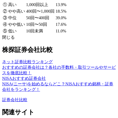
① 高い
1,000回以上
13.9%
② やや高い
400回〜1,000回
18.5%
③ 中位
50回〜400回
39.0%
④ やや低い
10回〜50回
17.6%
⑤ 低い
10回未満
11.0%
閉じる
株探証券会社比較
ネット証券比較ランキング
おすすめの証券会社は？各社の手数料・取引ツールやサービ
スを徹底比較！
NISAおすすめ証券会社
NISA(ニーサ)を始めるならどこ？NISAおすすめ銘柄・証券
会社をランキング！
証券会社比較
関連サイト