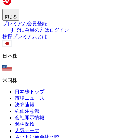
閉じる
プレミアム会員登録
すでに会員の方はログイン
株探プレミアムとは
日本株
米国株
日本株トップ
市場ニュース
決算速報
株価注意報
会社開示情報
銘柄探検
人気テーマ
ネット証券会社比較