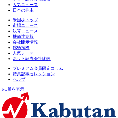
人気ニュース
日本の株主
米国株トップ
市場ニュース
決算ニュース
株価注意報
会社開示情報
銘柄探検
人気テーマ
ネット証券会社比較
プレミアム会員限定コラム
特集記事セレクション
ヘルプ
PC版を表示