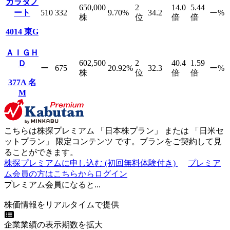
カラダノ
650,000
2
14.0
5.44
ート
510
332
9.70
%
34.2
ー
%
株
位
倍
倍
4014
東G
ＡＩＧＨ
602,500
2
40.4
1.59
Ｄ
ー
675
20.92
%
32.3
ー
%
株
位
倍
倍
377A
名
M
こちらは株探プレミアム 「
日本株プラン
」 または 「
日米セ
ットプラン
」
限定コンテンツ
です。プランをご契約して見
ることができます。
株探プレミアムに申し込む
(初回無料体験付き)
プレミア
ム会員の方はこちらからログイン
プレミアム会員になると...
株価情報をリアルタイムで提供
企業業績の表示期数を拡大