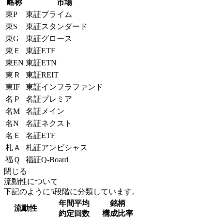
略称
市場
東P
東証プライム
東S
東証スタンダード
東G
東証グロース
東Ｅ
東証ETF
東EN
東証ETN
東Ｒ
東証REIT
東IF
東証インフラファンド
名Ｐ
名証プレミア
名M
名証メイン
名N
名証ネクスト
名Ｅ
名証ETF
札Ａ
札証アンビシャス
福Ｑ
福証Q-Board
閉じる
流動性について
下記のように5段階に分類しています。
年間平均
銘柄
流動性
約定回数
構成比率