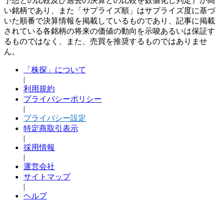
予想との比較及び過去の決算との比較を数値化し判定）が高
い銘柄であり、また「サプライズ順」はサプライズ度に基づ
いた順番で決算情報を掲載しているものであり、記事に掲載
されている各銘柄の将来の価値の動向を示唆あるいは保証す
るものではなく、また、売買を推奨するものではありませ
ん。
「株探」について
|
利用規約
プライバシーポリシー
|
プライバシー設定
特定商取引表示
|
採用情報
|
運営会社
サイトマップ
|
ヘルプ