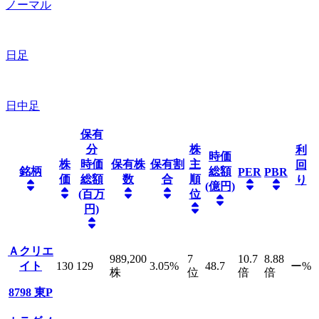
ノーマル
日足
日中足
保有
分
株
利
時価
株
時価
保有株
保有割
主
回
銘柄
総額
PER
PBR
価
総額
数
合
順
り
(億円)
(百万
位
円)
Ａクリエ
989,200
7
10.7
8.88
イト
130
129
3.05
%
48.7
ー
%
株
位
倍
倍
8798
東P