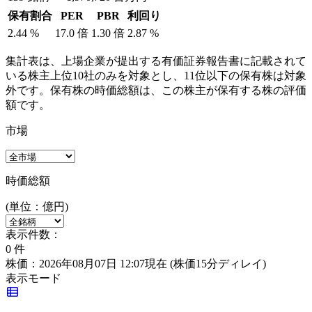
保有割合
PER
PBR
利回り
2.44
%
17.0
倍
1.30
倍
2.87
%
集計表は、上場企業が提出する有価証券報告書に記載されて
いる株主上位10社のみを対象とし、11位以下の保有株は対象
外です。保有株の時価総額は、この株主が保有する株の評価
額です。
市場
時価総額
(単位：億円)
表示件数：
0
件
株価：2026年08月07日 12:07現在
(株価15分ディレイ)
表示モード