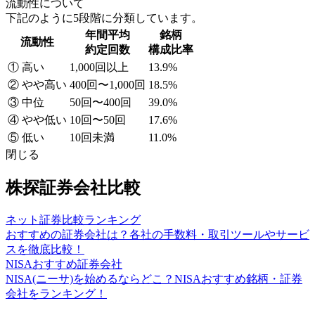
流動性について
下記のように5段階に分類しています。
年間平均
銘柄
流動性
約定回数
構成比率
① 高い
1,000回以上
13.9%
② やや高い
400回〜1,000回
18.5%
③ 中位
50回〜400回
39.0%
④ やや低い
10回〜50回
17.6%
⑤ 低い
10回未満
11.0%
閉じる
株探証券会社比較
ネット証券比較ランキング
おすすめの証券会社は？各社の手数料・取引ツールやサービ
スを徹底比較！
NISAおすすめ証券会社
NISA(ニーサ)を始めるならどこ？NISAおすすめ銘柄・証券
会社をランキング！