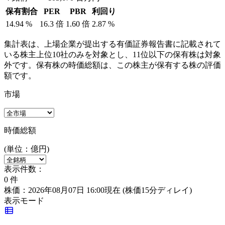
保有割合
PER
PBR
利回り
14.94
%
16.3
倍
1.60
倍
2.87
%
集計表は、上場企業が提出する有価証券報告書に記載されて
いる株主上位10社のみを対象とし、11位以下の保有株は対象
外です。保有株の時価総額は、この株主が保有する株の評価
額です。
市場
時価総額
(単位：億円)
表示件数：
0
件
株価：2026年08月07日 16:00現在
(株価15分ディレイ)
表示モード