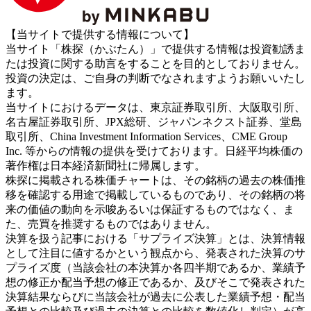
【当サイトで提供する情報について】
当サイト「株探（かぶたん）」で提供する情報は投資勧誘ま
たは投資に関する助言をすることを目的としておりません。
投資の決定は、ご自身の判断でなされますようお願いいたし
ます。
当サイトにおけるデータは、東京証券取引所、大阪取引所、
名古屋証券取引所、JPX総研、ジャパンネクスト証券、堂島
取引所、China Investment Information Services、CME Group
Inc. 等からの情報の提供を受けております。日経平均株価の
著作権は日本経済新聞社に帰属します。
株探に掲載される株価チャートは、その銘柄の過去の株価推
移を確認する用途で掲載しているものであり、その銘柄の将
来の価値の動向を示唆あるいは保証するものではなく、ま
た、売買を推奨するものではありません。
決算を扱う記事における「サプライズ決算」とは、決算情報
として注目に値するかという観点から、発表された決算のサ
プライズ度（当該会社の本決算か各四半期であるか、業績予
想の修正か配当予想の修正であるか、及びそこで発表された
決算結果ならびに当該会社が過去に公表した業績予想・配当