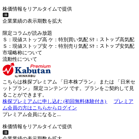
株価情報をリアルタイムで提供
企業業績の表示期数を拡大
限定コラムが読み放題
Ｓ
：
現値ストップ高
ケ
：
特別買い気配
Sｹ
：
ストップ高気配
Ｓ
：
現値ストップ安
ケ
：
特別売
り
気配
Sｹ
：
ストップ安気配
市場略称について
流動性について
こちらは株探プレミアム 「
日本株プラン
」 または 「
日米セ
ットプラン
」
限定コンテンツ
です。プランをご契約して見
ることができます。
株探プレミアムに申し込む
(初回無料体験付き)
プレミア
ム会員の方はこちらからログイン
プレミアム会員になると...
株価情報をリアルタイムで提供
企業業績の表示期数を拡大