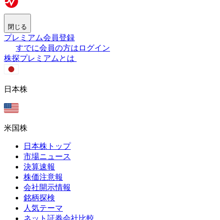
閉じる
プレミアム会員登録
すでに会員の方はログイン
株探プレミアムとは
日本株
米国株
日本株トップ
市場ニュース
決算速報
株価注意報
会社開示情報
銘柄探検
人気テーマ
ネット証券会社比較