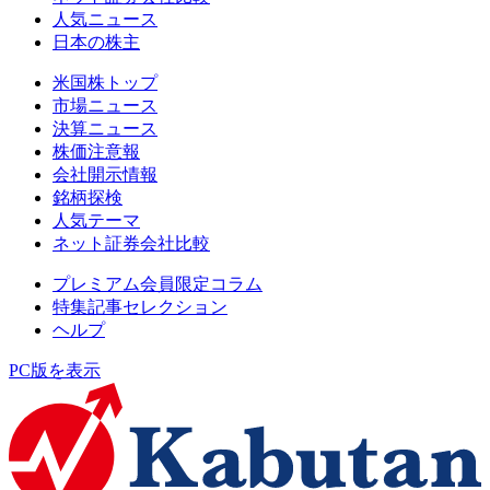
人気ニュース
日本の株主
米国株トップ
市場ニュース
決算ニュース
株価注意報
会社開示情報
銘柄探検
人気テーマ
ネット証券会社比較
プレミアム会員限定コラム
特集記事セレクション
ヘルプ
PC版を表示