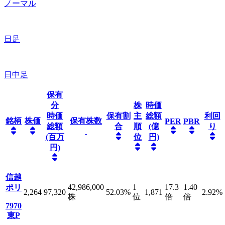
ノーマル
日足
日中足
保有
分
株
時価
時価
保有割
主
総額
利回
銘柄
株価
保有株数
PER
PBR
総額
合
順
(億
り
(百万
位
円)
円)
信越
42,986,000
1
17.3
1.40
ポリ
2,264
97,320
52.03
%
1,871
2.92
%
株
位
倍
倍
7970
東P