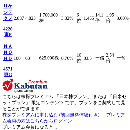
リケ
ンテ
1,700,000
6
14.1
1.95
2,837
4,823
3.32
%
1,455
3.00
%
クノ
株
位
倍
倍
4220
東P
ＮＡ
ＮＯ
10
2.54
625,000
株
ー
倍
ー
%
100
63
0.76
%
83.5
ＨＤ
位
倍
4571
東G
こちらは株探プレミアム 「
日本株プラン
」 または 「
日米セ
ットプラン
」
限定コンテンツ
です。プランをご契約して見
ることができます。
株探プレミアムに申し込む
(初回無料体験付き)
プレミア
ム会員の方はこちらからログイン
プレミアム会員になると...