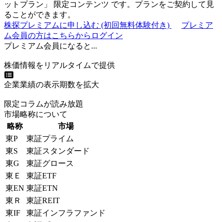
ットプラン
」
限定コンテンツ
です。プランをご契約して見
ることができます。
株探プレミアムに申し込む
(初回無料体験付き)
プレミア
ム会員の方はこちらからログイン
プレミアム会員になると...
株価情報をリアルタイムで提供
企業業績の表示期数を拡大
限定コラムが読み放題
市場略称について
略称
市場
東P
東証プライム
東S
東証スタンダード
東G
東証グロース
東Ｅ
東証ETF
東EN
東証ETN
東Ｒ
東証REIT
東IF
東証インフラファンド