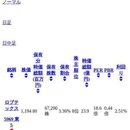
ノーマル
日足
日中足
保有
株
分
時価
主
時価
保有
保有
総額
利回
銘柄
株価
PER
PBR
順
総額
株数
割合
(億
り
位
(百万
円)
円)
ロブテ
67,200
18.6
0.44
ックス
1,194
80
3.36
%
8
位
23.9
2.51
%
株
倍
倍
5969
東
S