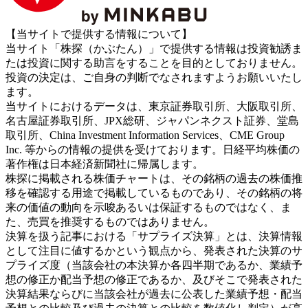
【当サイトで提供する情報について】
当サイト「株探（かぶたん）」で提供する情報は投資勧誘ま
たは投資に関する助言をすることを目的としておりません。
投資の決定は、ご自身の判断でなされますようお願いいたし
ます。
当サイトにおけるデータは、東京証券取引所、大阪取引所、
名古屋証券取引所、JPX総研、ジャパンネクスト証券、堂島
取引所、China Investment Information Services、CME Group
Inc. 等からの情報の提供を受けております。日経平均株価の
著作権は日本経済新聞社に帰属します。
株探に掲載される株価チャートは、その銘柄の過去の株価推
移を確認する用途で掲載しているものであり、その銘柄の将
来の価値の動向を示唆あるいは保証するものではなく、ま
た、売買を推奨するものではありません。
決算を扱う記事における「サプライズ決算」とは、決算情報
として注目に値するかという観点から、発表された決算のサ
プライズ度（当該会社の本決算か各四半期であるか、業績予
想の修正か配当予想の修正であるか、及びそこで発表された
決算結果ならびに当該会社が過去に公表した業績予想・配当