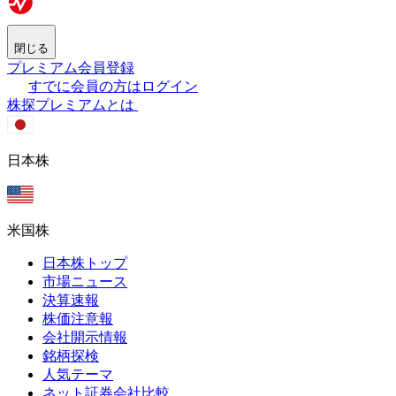
閉じる
プレミアム会員登録
すでに会員の方はログイン
株探プレミアムとは
日本株
米国株
日本株トップ
市場ニュース
決算速報
株価注意報
会社開示情報
銘柄探検
人気テーマ
ネット証券会社比較