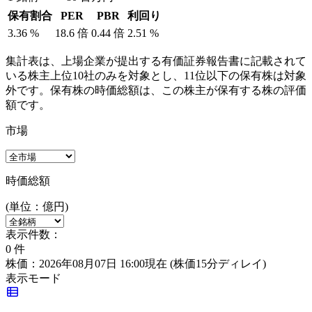
保有割合
PER
PBR
利回り
3.36
%
18.6
倍
0.44
倍
2.51
%
集計表は、上場企業が提出する有価証券報告書に記載されて
いる株主上位10社のみを対象とし、11位以下の保有株は対象
外です。保有株の時価総額は、この株主が保有する株の評価
額です。
市場
時価総額
(単位：億円)
表示件数：
0
件
株価：2026年08月07日 16:00現在
(株価15分ディレイ)
表示モード