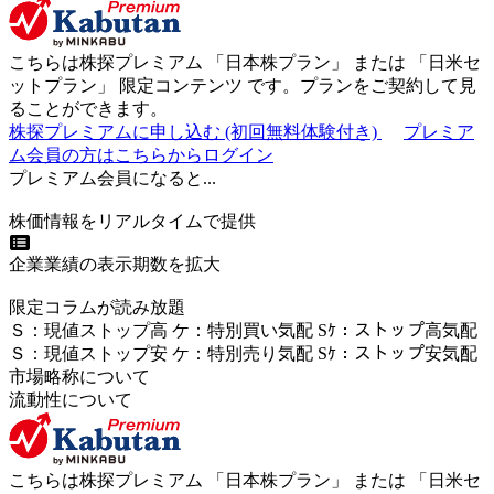
こちらは株探プレミアム 「
日本株プラン
」 または 「
日米セ
ットプラン
」
限定コンテンツ
です。プランをご契約して見
ることができます。
株探プレミアムに申し込む
(初回無料体験付き)
プレミア
ム会員の方はこちらからログイン
プレミアム会員になると...
株価情報をリアルタイムで提供
企業業績の表示期数を拡大
限定コラムが読み放題
Ｓ
：
現値ストップ高
ケ
：
特別買い気配
Sｹ
：
ストップ高気配
Ｓ
：
現値ストップ安
ケ
：
特別売
り
気配
Sｹ
：
ストップ安気配
市場略称について
流動性について
こちらは株探プレミアム 「
日本株プラン
」 または 「
日米セ