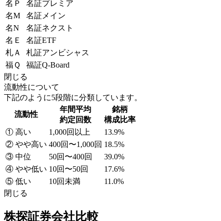
名Ｐ
名証プレミア
名M
名証メイン
名N
名証ネクスト
名Ｅ
名証ETF
札Ａ
札証アンビシャス
福Ｑ
福証Q-Board
閉じる
流動性について
下記のように5段階に分類しています。
年間平均
銘柄
流動性
約定回数
構成比率
① 高い
1,000回以上
13.9%
② やや高い
400回〜1,000回
18.5%
③ 中位
50回〜400回
39.0%
④ やや低い
10回〜50回
17.6%
⑤ 低い
10回未満
11.0%
閉じる
株探証券会社比較