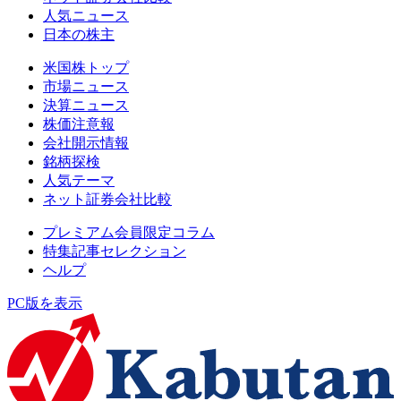
人気ニュース
日本の株主
米国株トップ
市場ニュース
決算ニュース
株価注意報
会社開示情報
銘柄探検
人気テーマ
ネット証券会社比較
プレミアム会員限定コラム
特集記事セレクション
ヘルプ
PC版を表示