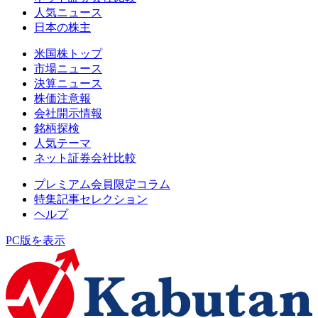
人気ニュース
日本の株主
米国株トップ
市場ニュース
決算ニュース
株価注意報
会社開示情報
銘柄探検
人気テーマ
ネット証券会社比較
プレミアム会員限定コラム
特集記事セレクション
ヘルプ
PC版を表示