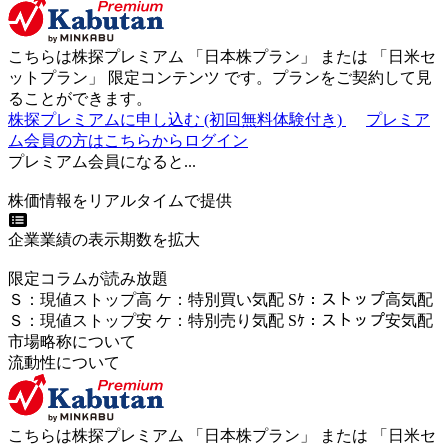
こちらは株探プレミアム 「
日本株プラン
」 または 「
日米セ
ットプラン
」
限定コンテンツ
です。プランをご契約して見
ることができます。
株探プレミアムに申し込む
(初回無料体験付き)
プレミア
ム会員の方はこちらからログイン
プレミアム会員になると...
株価情報をリアルタイムで提供
企業業績の表示期数を拡大
限定コラムが読み放題
Ｓ
：
現値ストップ高
ケ
：
特別買い気配
Sｹ
：
ストップ高気配
Ｓ
：
現値ストップ安
ケ
：
特別売
り
気配
Sｹ
：
ストップ安気配
市場略称について
流動性について
こちらは株探プレミアム 「
日本株プラン
」 または 「
日米セ