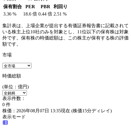
保有割合
PER
PBR
利回り
3.36
%
18.6
倍
0.44
倍
2.51
%
集計表は、上場企業が提出する有価証券報告書に記載されて
いる株主上位10社のみを対象とし、11位以下の保有株は対象
外です。保有株の時価総額は、この株主が保有する株の評価
額です。
市場
時価総額
(単位：億円)
表示件数：
0
件
株価：2026年08月07日 13:35現在
(株価15分ディレイ)
表示モード