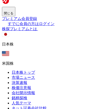
閉じる
プレミアム会員登録
すでに会員の方はログイン
株探プレミアムとは
日本株
米国株
日本株トップ
市場ニュース
決算速報
株価注意報
会社開示情報
銘柄探検
人気テーマ
ネット証券会社比較