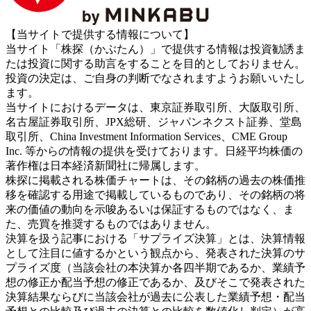
【当サイトで提供する情報について】
当サイト「株探（かぶたん）」で提供する情報は投資勧誘ま
たは投資に関する助言をすることを目的としておりません。
投資の決定は、ご自身の判断でなされますようお願いいたし
ます。
当サイトにおけるデータは、東京証券取引所、大阪取引所、
名古屋証券取引所、JPX総研、ジャパンネクスト証券、堂島
取引所、China Investment Information Services、CME Group
Inc. 等からの情報の提供を受けております。日経平均株価の
著作権は日本経済新聞社に帰属します。
株探に掲載される株価チャートは、その銘柄の過去の株価推
移を確認する用途で掲載しているものであり、その銘柄の将
来の価値の動向を示唆あるいは保証するものではなく、ま
た、売買を推奨するものではありません。
決算を扱う記事における「サプライズ決算」とは、決算情報
として注目に値するかという観点から、発表された決算のサ
プライズ度（当該会社の本決算か各四半期であるか、業績予
想の修正か配当予想の修正であるか、及びそこで発表された
決算結果ならびに当該会社が過去に公表した業績予想・配当