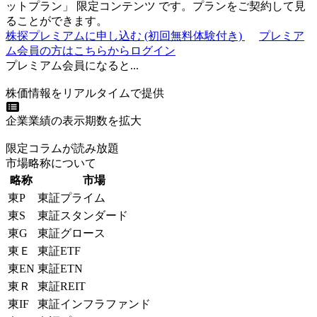
ットプラン
」
限定コンテンツ
です。プランをご契約して見
ることができます。
株探プレミアムに申し込む
(初回無料体験付き)
プレミア
ム会員の方はこちらからログイン
プレミアム会員になると...
株価情報をリアルタイムで提供
企業業績の表示期数を拡大
限定コラムが読み放題
市場略称について
略称
市場
東P
東証プライム
東S
東証スタンダード
東G
東証グロース
東Ｅ
東証ETF
東EN
東証ETN
東Ｒ
東証REIT
東IF
東証インフラファンド