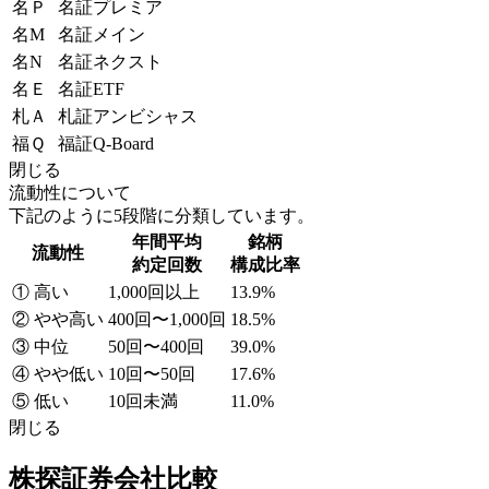
名Ｐ
名証プレミア
名M
名証メイン
名N
名証ネクスト
名Ｅ
名証ETF
札Ａ
札証アンビシャス
福Ｑ
福証Q-Board
閉じる
流動性について
下記のように5段階に分類しています。
年間平均
銘柄
流動性
約定回数
構成比率
① 高い
1,000回以上
13.9%
② やや高い
400回〜1,000回
18.5%
③ 中位
50回〜400回
39.0%
④ やや低い
10回〜50回
17.6%
⑤ 低い
10回未満
11.0%
閉じる
株探証券会社比較