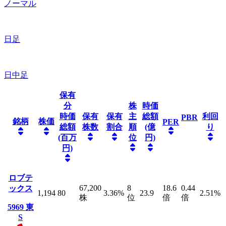
ノーマル
日足
日中足
保有
分
株
時価
時価
保有
保有
主
総額
利回
PBR
銘柄
株価
PER
総額
株数
割合
順
(億
り
(百万
位
円)
円)
ロブテ
67,200
8
18.6
0.44
ックス
1,194
80
3.36
%
23.9
2.51
%
株
位
倍
倍
5969
東
S