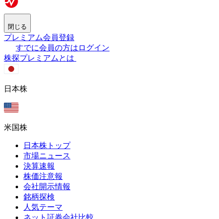
閉じる
プレミアム会員登録
すでに会員の方はログイン
株探プレミアムとは
日本株
米国株
日本株トップ
市場ニュース
決算速報
株価注意報
会社開示情報
銘柄探検
人気テーマ
ネット証券会社比較