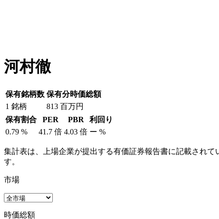
河村徹
保有銘柄数
保有分時価総額
1
銘柄
813
百万円
保有割合
PER
PBR
利回り
0.79
%
41.7
倍
4.03
倍
ー
%
集計表は、上場企業が提出する有価証券報告書に記載されてい
す。
市場
時価総額