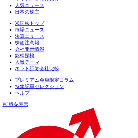
人気ニュース
日本の株主
米国株トップ
市場ニュース
決算ニュース
株価注意報
会社開示情報
銘柄探検
人気テーマ
ネット証券会社比較
プレミアム会員限定コラム
特集記事セレクション
ヘルプ
PC版を表示