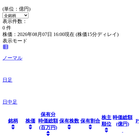
(単位：億円)
表示件数：
0
件
株価：2026年08月07日 16:00現在
(株価15分ディレイ)
表示モード
ノーマル
日足
日中足
保有分
株主
時価総額
銘柄
株価
時価総額
保有株数
保有割合
P
順位
(億円)
(百万円)