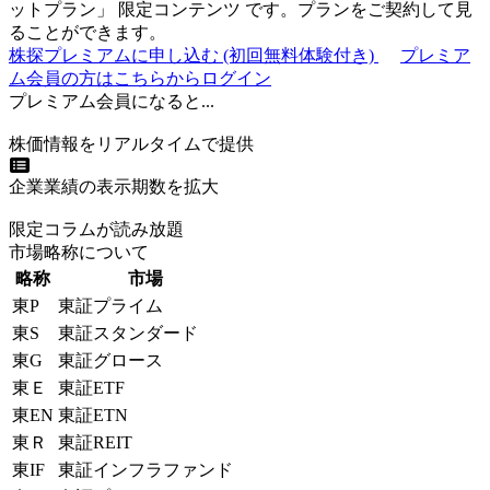
ットプラン
」
限定コンテンツ
です。プランをご契約して見
ることができます。
株探プレミアムに申し込む
(初回無料体験付き)
プレミア
ム会員の方はこちらからログイン
プレミアム会員になると...
株価情報をリアルタイムで提供
企業業績の表示期数を拡大
限定コラムが読み放題
市場略称について
略称
市場
東P
東証プライム
東S
東証スタンダード
東G
東証グロース
東Ｅ
東証ETF
東EN
東証ETN
東Ｒ
東証REIT
東IF
東証インフラファンド