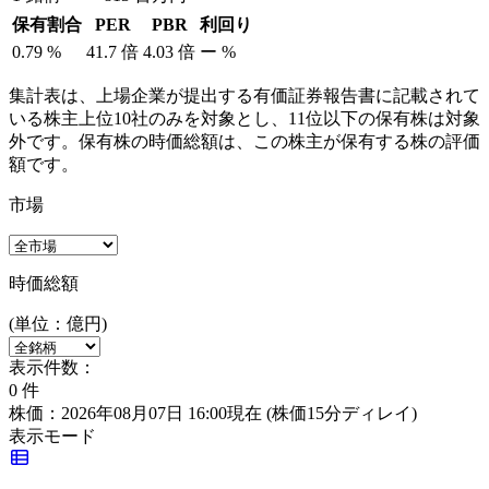
保有割合
PER
PBR
利回り
0.79
%
41.7
倍
4.03
倍
ー
%
集計表は、上場企業が提出する有価証券報告書に記載されて
いる株主上位10社のみを対象とし、11位以下の保有株は対象
外です。保有株の時価総額は、この株主が保有する株の評価
額です。
市場
時価総額
(単位：億円)
表示件数：
0
件
株価：2026年08月07日 16:00現在
(株価15分ディレイ)
表示モード