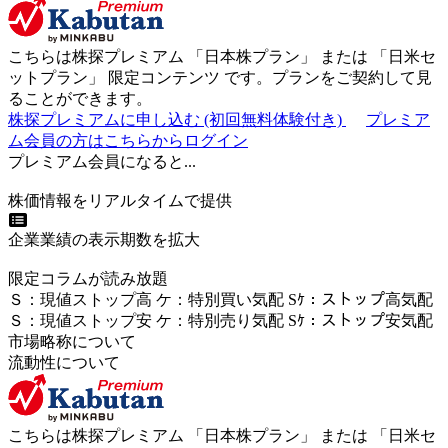
こちらは株探プレミアム 「
日本株プラン
」 または 「
日米セ
ットプラン
」
限定コンテンツ
です。プランをご契約して見
ることができます。
株探プレミアムに申し込む
(初回無料体験付き)
プレミア
ム会員の方はこちらからログイン
プレミアム会員になると...
株価情報をリアルタイムで提供
企業業績の表示期数を拡大
限定コラムが読み放題
Ｓ
：
現値ストップ高
ケ
：
特別買い気配
Sｹ
：
ストップ高気配
Ｓ
：
現値ストップ安
ケ
：
特別売
り
気配
Sｹ
：
ストップ安気配
市場略称について
流動性について
こちらは株探プレミアム 「
日本株プラン
」 または 「
日米セ