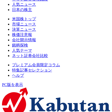
人気ニュース
日本の株主
米国株トップ
市場ニュース
決算ニュース
株価注意報
会社開示情報
銘柄探検
人気テーマ
ネット証券会社比較
プレミアム会員限定コラム
特集記事セレクション
ヘルプ
PC版を表示