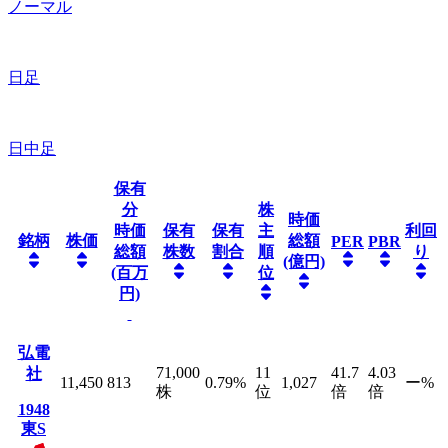
ノーマル
日足
日中足
保有
分
株
時価
時価
保有
保有
主
利回
銘柄
株価
総額
PER
PBR
総額
株数
割合
順
り
(億円)
(百万
位
円)
弘電
71,000
11
41.7
4.03
社
11,450
813
0.79
%
1,027
ー
%
株
位
倍
倍
1948
東S