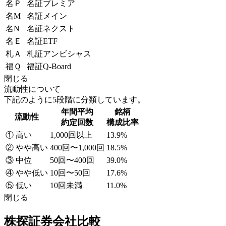
名Ｐ
名証プレミア
名M
名証メイン
名N
名証ネクスト
名Ｅ
名証ETF
札Ａ
札証アンビシャス
福Ｑ
福証Q-Board
閉じる
流動性について
下記のように5段階に分類しています。
年間平均
銘柄
流動性
約定回数
構成比率
① 高い
1,000回以上
13.9%
② やや高い
400回〜1,000回
18.5%
③ 中位
50回〜400回
39.0%
④ やや低い
10回〜50回
17.6%
⑤ 低い
10回未満
11.0%
閉じる
株探証券会社比較