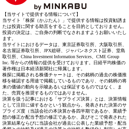
【当サイトで提供する情報について】
当サイト「株探（かぶたん）」で提供する情報は投資勧誘ま
たは投資に関する助言をすることを目的としておりません。
投資の決定は、ご自身の判断でなされますようお願いいたし
ます。
当サイトにおけるデータは、東京証券取引所、大阪取引所、
名古屋証券取引所、JPX総研、ジャパンネクスト証券、堂島
取引所、China Investment Information Services、CME Group
Inc. 等からの情報の提供を受けております。日経平均株価の
著作権は日本経済新聞社に帰属します。
株探に掲載される株価チャートは、その銘柄の過去の株価推
移を確認する用途で掲載しているものであり、その銘柄の将
来の価値の動向を示唆あるいは保証するものではなく、ま
た、売買を推奨するものではありません。
決算を扱う記事における「サプライズ決算」とは、決算情報
として注目に値するかという観点から、発表された決算のサ
プライズ度（当該会社の本決算か各四半期であるか、業績予
想の修正か配当予想の修正であるか、及びそこで発表された
決算結果ならびに当該会社が過去に公表した業績予想・配当