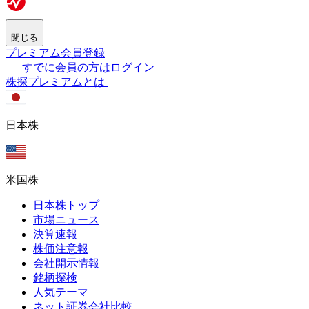
閉じる
プレミアム会員登録
すでに会員の方はログイン
株探プレミアムとは
日本株
米国株
日本株トップ
市場ニュース
決算速報
株価注意報
会社開示情報
銘柄探検
人気テーマ
ネット証券会社比較