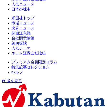
人気ニュース
日本の株主
米国株トップ
市場ニュース
決算ニュース
株価注意報
会社開示情報
銘柄探検
人気テーマ
ネット証券会社比較
プレミアム会員限定コラム
特集記事セレクション
ヘルプ
PC版を表示