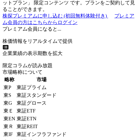
ットプラン
」
限定コンテンツ
です。プランをご契約して見
ることができます。
株探プレミアムに申し込む
(初回無料体験付き)
プレミア
ム会員の方はこちらからログイン
プレミアム会員になると...
株価情報をリアルタイムで提供
企業業績の表示期数を拡大
限定コラムが読み放題
市場略称について
略称
市場
東P
東証プライム
東S
東証スタンダード
東G
東証グロース
東Ｅ
東証ETF
東EN
東証ETN
東Ｒ
東証REIT
東IF
東証インフラファンド