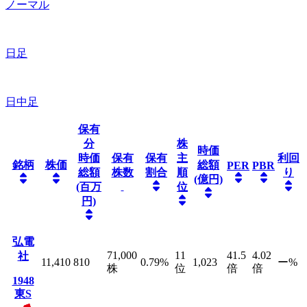
ノーマル
日足
日中足
保有
分
株
時価
時価
保有
保有
主
利回
銘柄
株価
総額
PER
PBR
総額
株数
割合
順
り
(億円)
(百万
位
円)
弘電
71,000
11
41.5
4.02
社
11,410
810
0.79
%
1,023
ー
%
株
位
倍
倍
1948
東S