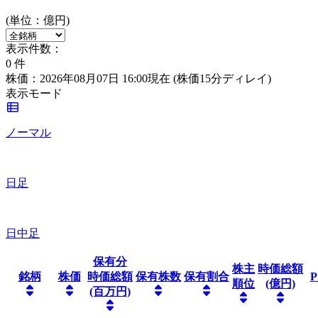
(単位：億円)
表示件数：
0
件
株価：2026年08月07日 16:00現在
(株価15分ディレイ)
表示モード
ノーマル
日足
日中足
保有分
株主
時価総額
銘柄
株価
時価総額
保有株数
保有割合
P
順位
(億円)
(百万円)