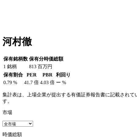
河村徹
保有銘柄数
保有分時価総額
1
銘柄
813
百万円
保有割合
PER
PBR
利回り
0.79
%
41.7
倍
4.03
倍
ー
%
集計表は、上場企業が提出する有価証券報告書に記載されてい
す。
市場
時価総額