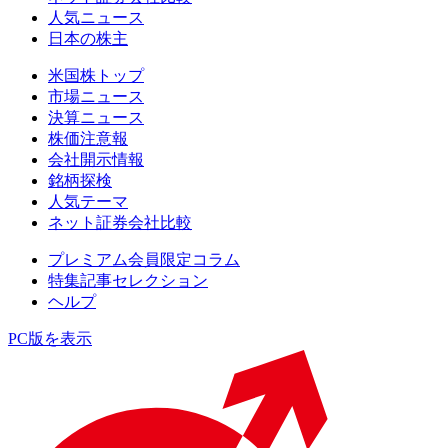
人気ニュース
日本の株主
米国株トップ
市場ニュース
決算ニュース
株価注意報
会社開示情報
銘柄探検
人気テーマ
ネット証券会社比較
プレミアム会員限定コラム
特集記事セレクション
ヘルプ
PC版を表示