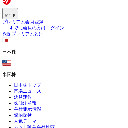
閉じる
プレミアム会員登録
すでに会員の方はログイン
株探プレミアムとは
日本株
米国株
日本株トップ
市場ニュース
決算速報
株価注意報
会社開示情報
銘柄探検
人気テーマ
ネット証券会社比較