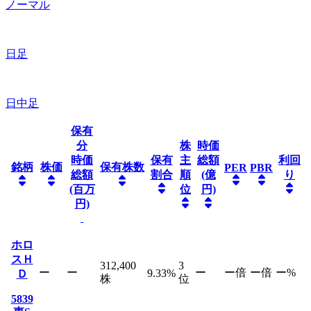
ノーマル
日足
日中足
保有
分
株
時価
時価
保有
主
総額
利回
銘柄
株価
保有株数
PER
PBR
総額
割合
順
(億
り
(百万
位
円)
円)
ホロ
スＨ
312,400
3
ー
ー
ー
ー
倍
ー
倍
ー
%
9.33
%
Ｄ
株
位
5839