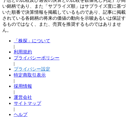
予想との比較及び過去の決算との比較を数値化し判定）が高
い銘柄であり、また「サプライズ順」はサプライズ度に基づ
いた順番で決算情報を掲載しているものであり、記事に掲載
されている各銘柄の将来の価値の動向を示唆あるいは保証す
るものではなく、また、売買を推奨するものではありませ
ん。
「株探」について
|
利用規約
プライバシーポリシー
|
プライバシー設定
特定商取引表示
|
採用情報
|
運営会社
サイトマップ
|
ヘルプ