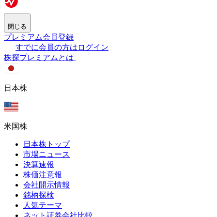
閉じる
プレミアム会員登録
すでに会員の方はログイン
株探プレミアムとは
日本株
米国株
日本株トップ
市場ニュース
決算速報
株価注意報
会社開示情報
銘柄探検
人気テーマ
ネット証券会社比較