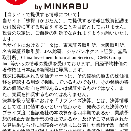
【当サイトで提供する情報について】
当サイト「株探（かぶたん）」で提供する情報は投資勧誘ま
たは投資に関する助言をすることを目的としておりません。
投資の決定は、ご自身の判断でなされますようお願いいたし
ます。
当サイトにおけるデータは、東京証券取引所、大阪取引所、
名古屋証券取引所、JPX総研、ジャパンネクスト証券、堂島
取引所、China Investment Information Services、CME Group
Inc. 等からの情報の提供を受けております。日経平均株価の
著作権は日本経済新聞社に帰属します。
株探に掲載される株価チャートは、その銘柄の過去の株価推
移を確認する用途で掲載しているものであり、その銘柄の将
来の価値の動向を示唆あるいは保証するものではなく、ま
た、売買を推奨するものではありません。
決算を扱う記事における「サプライズ決算」とは、決算情報
として注目に値するかという観点から、発表された決算のサ
プライズ度（当該会社の本決算か各四半期であるか、業績予
想の修正か配当予想の修正であるか、及びそこで発表された
決算結果ならびに当該会社が過去に公表した業績予想・配当