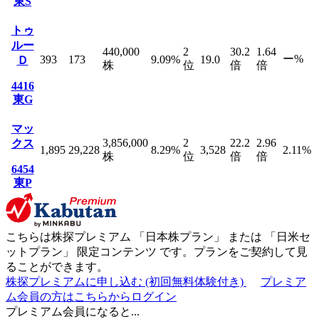
東S
トゥ
ルー
440,000
2
30.2
1.64
ー
%
393
173
9.09
%
19.0
Ｄ
株
位
倍
倍
4416
東G
マッ
3,856,000
2
22.2
2.96
クス
1,895
29,228
8.29
%
3,528
2.11
%
株
位
倍
倍
6454
東P
こちらは株探プレミアム 「
日本株プラン
」 または 「
日米セ
ットプラン
」
限定コンテンツ
です。プランをご契約して見
ることができます。
株探プレミアムに申し込む
(初回無料体験付き)
プレミア
ム会員の方はこちらからログイン
プレミアム会員になると...