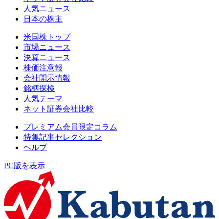
人気ニュース
日本の株主
米国株トップ
市場ニュース
決算ニュース
株価注意報
会社開示情報
銘柄探検
人気テーマ
ネット証券会社比較
プレミアム会員限定コラム
特集記事セレクション
ヘルプ
PC版を表示