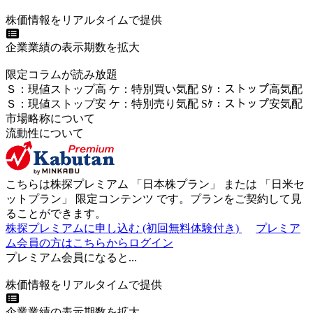
株価情報をリアルタイムで提供
企業業績の表示期数を拡大
限定コラムが読み放題
Ｓ
：
現値ストップ高
ケ
：
特別買い気配
Sｹ
：
ストップ高気配
Ｓ
：
現値ストップ安
ケ
：
特別売
り
気配
Sｹ
：
ストップ安気配
市場略称について
流動性について
こちらは株探プレミアム 「
日本株プラン
」 または 「
日米セ
ットプラン
」
限定コンテンツ
です。プランをご契約して見
ることができます。
株探プレミアムに申し込む
(初回無料体験付き)
プレミア
ム会員の方はこちらからログイン
プレミアム会員になると...
株価情報をリアルタイムで提供
企業業績の表示期数を拡大