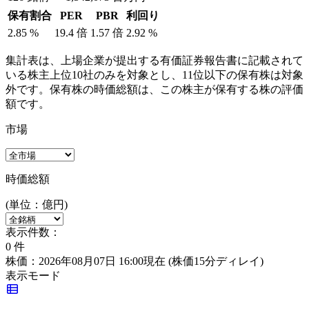
保有割合
PER
PBR
利回り
2.85
%
19.4
倍
1.57
倍
2.92
%
集計表は、上場企業が提出する有価証券報告書に記載されて
いる株主上位10社のみを対象とし、11位以下の保有株は対象
外です。保有株の時価総額は、この株主が保有する株の評価
額です。
市場
時価総額
(単位：億円)
表示件数：
0
件
株価：2026年08月07日 16:00現在
(株価15分ディレイ)
表示モード