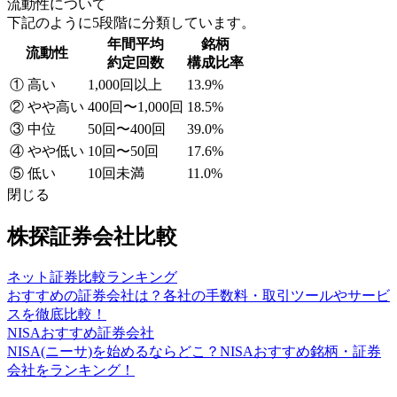
流動性について
下記のように5段階に分類しています。
年間平均
銘柄
流動性
約定回数
構成比率
① 高い
1,000回以上
13.9%
② やや高い
400回〜1,000回
18.5%
③ 中位
50回〜400回
39.0%
④ やや低い
10回〜50回
17.6%
⑤ 低い
10回未満
11.0%
閉じる
株探証券会社比較
ネット証券比較ランキング
おすすめの証券会社は？各社の手数料・取引ツールやサービ
スを徹底比較！
NISAおすすめ証券会社
NISA(ニーサ)を始めるならどこ？NISAおすすめ銘柄・証券
会社をランキング！