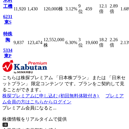
木村
9
12.1
2.89
工機
11,920
1,430
120,000
株
3.12
%
459
1.68
位
倍
倍
6231
東S
特殊
12,552,000
3
18.2
2.26
陶
9,837
123,474
6.30
%
19,600
2.13
株
位
倍
倍
5334
東P
こちらは株探プレミアム 「
日本株プラン
」 または 「
日米セ
ットプラン
」
限定コンテンツ
です。プランをご契約して見
ることができます。
株探プレミアムに申し込む
(初回無料体験付き)
プレミア
ム会員の方はこちらからログイン
プレミアム会員になると...
株価情報をリアルタイムで提供