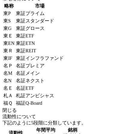
略称
市場
東P
東証プライム
東S
東証スタンダード
東G
東証グロース
東Ｅ
東証ETF
東EN
東証ETN
東Ｒ
東証REIT
東IF
東証インフラファンド
名Ｐ
名証プレミア
名M
名証メイン
名N
名証ネクスト
名Ｅ
名証ETF
札Ａ
札証アンビシャス
福Ｑ
福証Q-Board
閉じる
流動性について
下記のように5段階に分類しています。
年間平均
銘柄
流動性