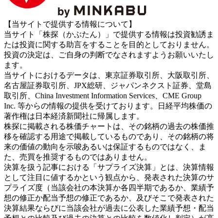
【当サイトで提供する情報について】
当サイト「株探（かぶたん）」で提供する情報は投資勧誘ま
たは投資に関する助言をすることを目的としておりません。
投資の決定は、ご自身の判断でなされますようお願いいたし
ます。
当サイトにおけるデータは、東京証券取引所、大阪取引所、
名古屋証券取引所、JPX総研、ジャパンネクスト証券、堂島
取引所、China Investment Information Services、CME Group
Inc. 等からの情報の提供を受けております。日経平均株価の
著作権は日本経済新聞社に帰属します。
株探に掲載される株価チャートは、その銘柄の過去の株価推
移を確認する用途で掲載しているものであり、その銘柄の将
来の価値の動向を示唆あるいは保証するものではなく、ま
た、売買を推奨するものではありません。
決算を扱う記事における「サプライズ決算」とは、決算情報
として注目に値するかという観点から、発表された決算のサ
プライズ度（当該会社の本決算か各四半期であるか、業績予
想の修正か配当予想の修正であるか、及びそこで発表された
決算結果ならびに当該会社が過去に公表した業績予想・配当