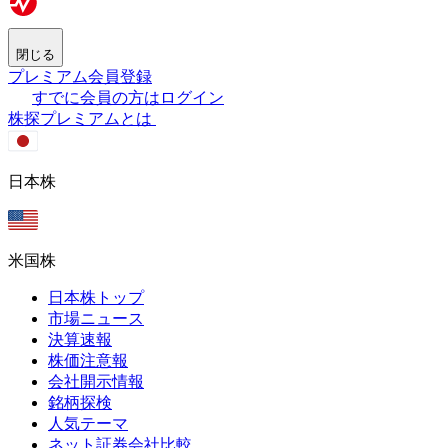
閉じる
プレミアム会員登録
すでに会員の方はログイン
株探プレミアムとは
日本株
米国株
日本株トップ
市場ニュース
決算速報
株価注意報
会社開示情報
銘柄探検
人気テーマ
ネット証券会社比較