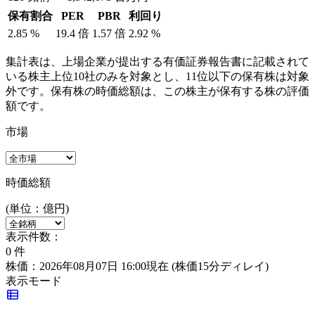
保有割合
PER
PBR
利回り
2.85
%
19.4
倍
1.57
倍
2.92
%
集計表は、上場企業が提出する有価証券報告書に記載されて
いる株主上位10社のみを対象とし、11位以下の保有株は対象
外です。保有株の時価総額は、この株主が保有する株の評価
額です。
市場
時価総額
(単位：億円)
表示件数：
0
件
株価：2026年08月07日 16:00現在
(株価15分ディレイ)
表示モード