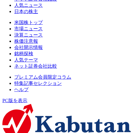
人気ニュース
日本の株主
米国株トップ
市場ニュース
決算ニュース
株価注意報
会社開示情報
銘柄探検
人気テーマ
ネット証券会社比較
プレミアム会員限定コラム
特集記事セレクション
ヘルプ
PC版を表示