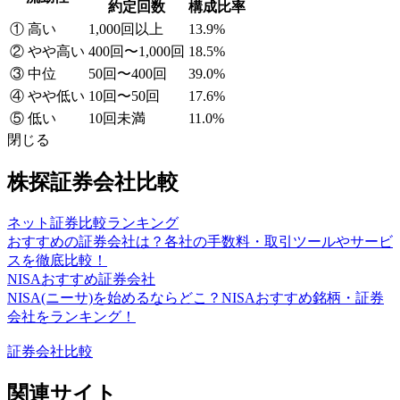
約定回数
構成比率
① 高い
1,000回以上
13.9%
② やや高い
400回〜1,000回
18.5%
③ 中位
50回〜400回
39.0%
④ やや低い
10回〜50回
17.6%
⑤ 低い
10回未満
11.0%
閉じる
株探証券会社比較
ネット証券比較ランキング
おすすめの証券会社は？各社の手数料・取引ツールやサービ
スを徹底比較！
NISAおすすめ証券会社
NISA(ニーサ)を始めるならどこ？NISAおすすめ銘柄・証券
会社をランキング！
証券会社比較
関連サイト