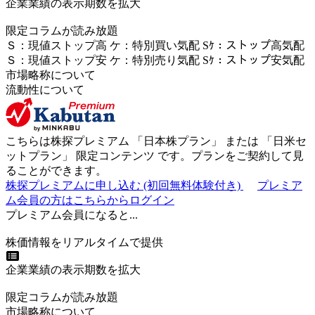
企業業績の表示期数を拡大
限定コラムが読み放題
Ｓ
：
現値ストップ高
ケ
：
特別買い気配
Sｹ
：
ストップ高気配
Ｓ
：
現値ストップ安
ケ
：
特別売
り
気配
Sｹ
：
ストップ安気配
市場略称について
流動性について
こちらは株探プレミアム 「
日本株プラン
」 または 「
日米セ
ットプラン
」
限定コンテンツ
です。プランをご契約して見
ることができます。
株探プレミアムに申し込む
(初回無料体験付き)
プレミア
ム会員の方はこちらからログイン
プレミアム会員になると...
株価情報をリアルタイムで提供
企業業績の表示期数を拡大
限定コラムが読み放題
市場略称について