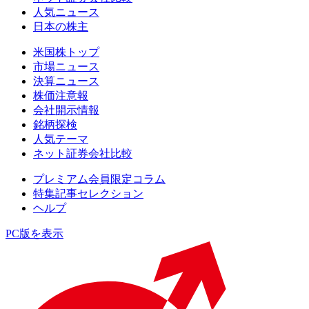
人気ニュース
日本の株主
米国株トップ
市場ニュース
決算ニュース
株価注意報
会社開示情報
銘柄探検
人気テーマ
ネット証券会社比較
プレミアム会員限定コラム
特集記事セレクション
ヘルプ
PC版を表示