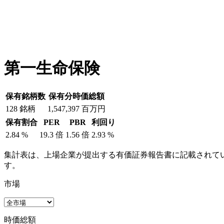
第一生命保険
保有銘柄数
保有分時価総額
128
銘柄
1,547,397
百万円
保有割合
PER
PBR
利回り
2.84
%
19.3
倍
1.56
倍
2.93
%
集計表は、上場企業が提出する有価証券報告書に記載されてい
す。
市場
時価総額