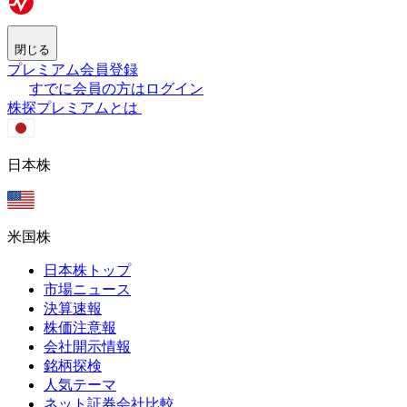
閉じる
プレミアム会員登録
すでに会員の方はログイン
株探プレミアムとは
日本株
米国株
日本株トップ
市場ニュース
決算速報
株価注意報
会社開示情報
銘柄探検
人気テーマ
ネット証券会社比較