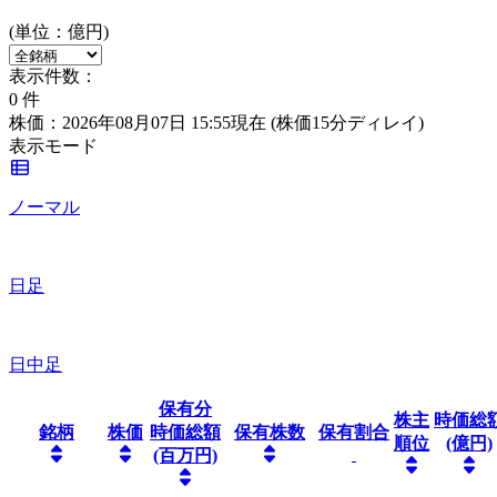
(単位：億円)
表示件数：
0
件
株価：2026年08月07日 15:55現在
(株価15分ディレイ)
表示モード
ノーマル
日足
日中足
保有分
株主
時価総
銘柄
株価
時価総額
保有株数
保有割合
順位
(億円)
(百万円)