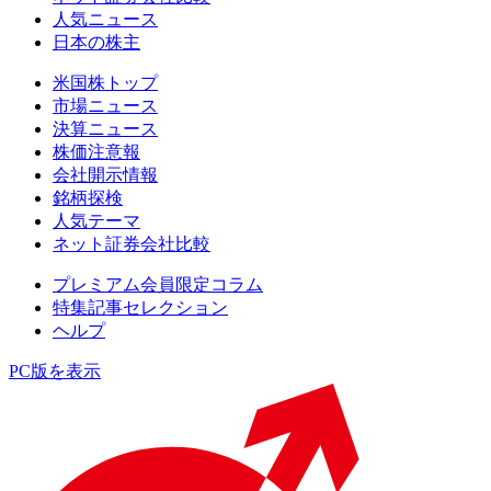
人気ニュース
日本の株主
米国株トップ
市場ニュース
決算ニュース
株価注意報
会社開示情報
銘柄探検
人気テーマ
ネット証券会社比較
プレミアム会員限定コラム
特集記事セレクション
ヘルプ
PC版を表示