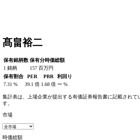
髙畠裕二
保有銘柄数
保有分時価総額
1
銘柄
157
百万円
保有割合
PER
PBR
利回り
7.31
%
39.1
倍
1.68
倍
ー
%
集計表は、上場企業が提出する有価証券報告書に記載されてい
す。
市場
時価総額