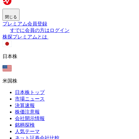
閉じる
プレミアム会員登録
すでに会員の方はログイン
株探プレミアムとは
日本株
米国株
日本株トップ
市場ニュース
決算速報
株価注意報
会社開示情報
銘柄探検
人気テーマ
ネット証券会社比較