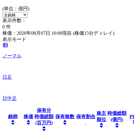
(単位：億円)
表示件数：
0
件
株価：2026年08月07日 16:00現在
(株価15分ディレイ)
表示モード
ノーマル
日足
日中足
保有分
株主
時価総額
銘柄
株価
時価総額
保有株数
保有割合
P
順位
(億円)
(百万円)