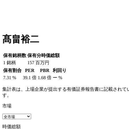
髙畠裕二
保有銘柄数
保有分時価総額
1
銘柄
157
百万円
保有割合
PER
PBR
利回り
7.31
%
39.1
倍
1.68
倍
ー
%
集計表は、上場企業が提出する有価証券報告書に記載されてい
す。
市場
時価総額