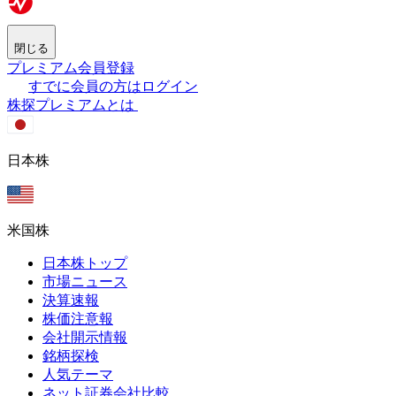
閉じる
プレミアム会員登録
すでに会員の方はログイン
株探プレミアムとは
日本株
米国株
日本株トップ
市場ニュース
決算速報
株価注意報
会社開示情報
銘柄探検
人気テーマ
ネット証券会社比較