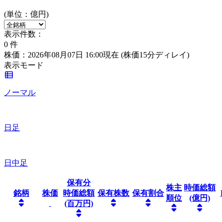
(単位：億円)
表示件数：
0
件
株価：2026年08月07日 16:00現在
(株価15分ディレイ)
表示モード
ノーマル
日足
日中足
保有分
株主
時価総額
銘柄
株価
時価総額
保有株数
保有割合
順位
(億円)
(百万円)