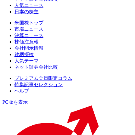
人気ニュース
日本の株主
米国株トップ
市場ニュース
決算ニュース
株価注意報
会社開示情報
銘柄探検
人気テーマ
ネット証券会社比較
プレミアム会員限定コラム
特集記事セレクション
ヘルプ
PC版を表示