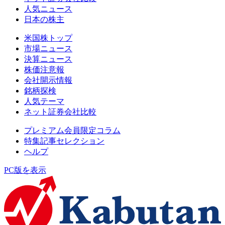
人気ニュース
日本の株主
米国株トップ
市場ニュース
決算ニュース
株価注意報
会社開示情報
銘柄探検
人気テーマ
ネット証券会社比較
プレミアム会員限定コラム
特集記事セレクション
ヘルプ
PC版を表示