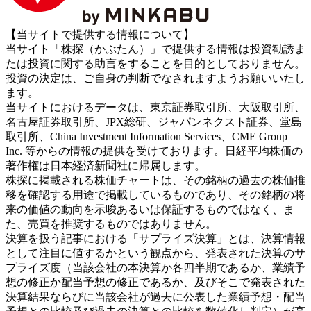
【当サイトで提供する情報について】
当サイト「株探（かぶたん）」で提供する情報は投資勧誘ま
たは投資に関する助言をすることを目的としておりません。
投資の決定は、ご自身の判断でなされますようお願いいたし
ます。
当サイトにおけるデータは、東京証券取引所、大阪取引所、
名古屋証券取引所、JPX総研、ジャパンネクスト証券、堂島
取引所、China Investment Information Services、CME Group
Inc. 等からの情報の提供を受けております。日経平均株価の
著作権は日本経済新聞社に帰属します。
株探に掲載される株価チャートは、その銘柄の過去の株価推
移を確認する用途で掲載しているものであり、その銘柄の将
来の価値の動向を示唆あるいは保証するものではなく、ま
た、売買を推奨するものではありません。
決算を扱う記事における「サプライズ決算」とは、決算情報
として注目に値するかという観点から、発表された決算のサ
プライズ度（当該会社の本決算か各四半期であるか、業績予
想の修正か配当予想の修正であるか、及びそこで発表された
決算結果ならびに当該会社が過去に公表した業績予想・配当