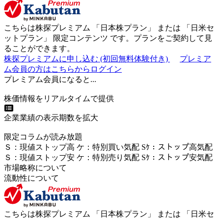
こちらは株探プレミアム 「
日本株プラン
」 または 「
日米セ
ットプラン
」
限定コンテンツ
です。プランをご契約して見
ることができます。
株探プレミアムに申し込む
(初回無料体験付き)
プレミア
ム会員の方はこちらからログイン
プレミアム会員になると...
株価情報をリアルタイムで提供
企業業績の表示期数を拡大
限定コラムが読み放題
Ｓ
：
現値ストップ高
ケ
：
特別買い気配
Sｹ
：
ストップ高気配
Ｓ
：
現値ストップ安
ケ
：
特別売
り
気配
Sｹ
：
ストップ安気配
市場略称について
流動性について
こちらは株探プレミアム 「
日本株プラン
」 または 「
日米セ