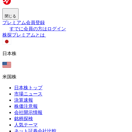
閉じる
プレミアム会員登録
すでに会員の方はログイン
株探プレミアムとは
日本株
米国株
日本株トップ
市場ニュース
決算速報
株価注意報
会社開示情報
銘柄探検
人気テーマ
ネット証券会社比較