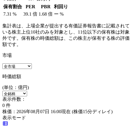
保有割合
PER
PBR
利回り
7.31
%
39.1
倍
1.68
倍
ー
%
集計表は、上場企業が提出する有価証券報告書に記載されて
いる株主上位10社のみを対象とし、11位以下の保有株は対象
外です。保有株の時価総額は、この株主が保有する株の評価
額です。
市場
時価総額
(単位：億円)
表示件数：
0
件
株価：2026年08月07日 16:00現在
(株価15分ディレイ)
表示モード