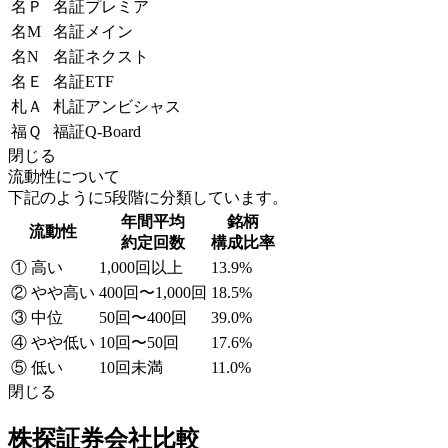
名Ｐ
名証プレミア
名M
名証メイン
名N
名証ネクスト
名Ｅ
名証ETF
札Ａ
札証アンビシャス
福Ｑ
福証Q-Board
閉じる
流動性について
下記のように5段階に分類しています。
年間平均
銘柄
流動性
約定回数
構成比率
① 高い
1,000回以上
13.9%
② やや高い
400回〜1,000回
18.5%
③ 中位
50回〜400回
39.0%
④ やや低い
10回〜50回
17.6%
⑤ 低い
10回未満
11.0%
閉じる
株探証券会社比較