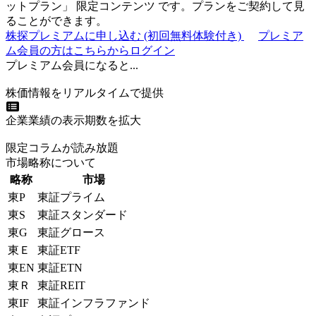
ットプラン
」
限定コンテンツ
です。プランをご契約して見
ることができます。
株探プレミアムに申し込む
(初回無料体験付き)
プレミア
ム会員の方はこちらからログイン
プレミアム会員になると...
株価情報をリアルタイムで提供
企業業績の表示期数を拡大
限定コラムが読み放題
市場略称について
略称
市場
東P
東証プライム
東S
東証スタンダード
東G
東証グロース
東Ｅ
東証ETF
東EN
東証ETN
東Ｒ
東証REIT
東IF
東証インフラファンド