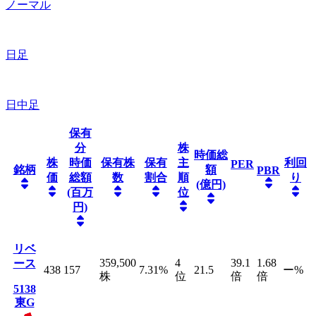
ノーマル
日足
日中足
保有
分
株
時価総
株
時価
保有株
保有
主
利回
PER
銘柄
額
PBR
価
総額
数
割合
順
り
(億円)
(百万
位
円)
リベ
359,500
4
39.1
1.68
ース
438
157
7.31
%
21.5
ー
%
株
位
倍
倍
5138
東G