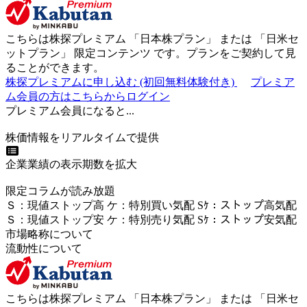
こちらは株探プレミアム 「
日本株プラン
」 または 「
日米セ
ットプラン
」
限定コンテンツ
です。プランをご契約して見
ることができます。
株探プレミアムに申し込む
(初回無料体験付き)
プレミア
ム会員の方はこちらからログイン
プレミアム会員になると...
株価情報をリアルタイムで提供
企業業績の表示期数を拡大
限定コラムが読み放題
Ｓ
：
現値ストップ高
ケ
：
特別買い気配
Sｹ
：
ストップ高気配
Ｓ
：
現値ストップ安
ケ
：
特別売
り
気配
Sｹ
：
ストップ安気配
市場略称について
流動性について
こちらは株探プレミアム 「
日本株プラン
」 または 「
日米セ