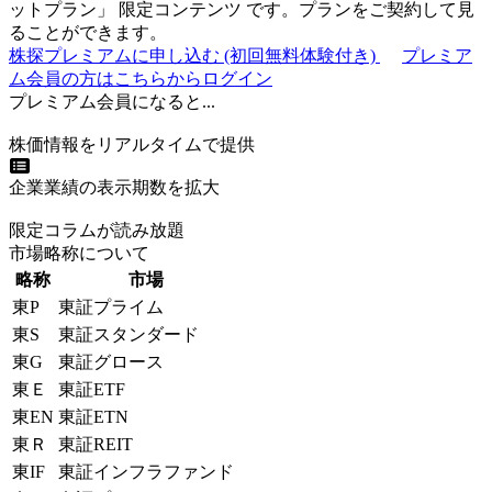
ットプラン
」
限定コンテンツ
です。プランをご契約して見
ることができます。
株探プレミアムに申し込む
(初回無料体験付き)
プレミア
ム会員の方はこちらからログイン
プレミアム会員になると...
株価情報をリアルタイムで提供
企業業績の表示期数を拡大
限定コラムが読み放題
市場略称について
略称
市場
東P
東証プライム
東S
東証スタンダード
東G
東証グロース
東Ｅ
東証ETF
東EN
東証ETN
東Ｒ
東証REIT
東IF
東証インフラファンド