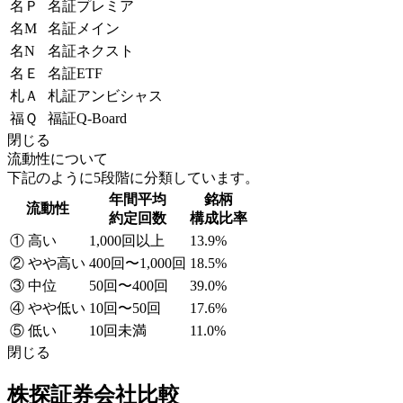
名Ｐ
名証プレミア
名M
名証メイン
名N
名証ネクスト
名Ｅ
名証ETF
札Ａ
札証アンビシャス
福Ｑ
福証Q-Board
閉じる
流動性について
下記のように5段階に分類しています。
年間平均
銘柄
流動性
約定回数
構成比率
① 高い
1,000回以上
13.9%
② やや高い
400回〜1,000回
18.5%
③ 中位
50回〜400回
39.0%
④ やや低い
10回〜50回
17.6%
⑤ 低い
10回未満
11.0%
閉じる
株探証券会社比較