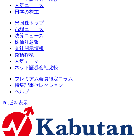
人気ニュース
日本の株主
米国株トップ
市場ニュース
決算ニュース
株価注意報
会社開示情報
銘柄探検
人気テーマ
ネット証券会社比較
プレミアム会員限定コラム
特集記事セレクション
ヘルプ
PC版を表示