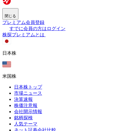
閉じる
プレミアム会員登録
すでに会員の方はログイン
株探プレミアムとは
日本株
米国株
日本株トップ
市場ニュース
決算速報
株価注意報
会社開示情報
銘柄探検
人気テーマ
ネット証券会社比較