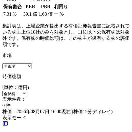
保有割合
PER
PBR
利回り
7.31
%
39.1
倍
1.68
倍
ー
%
集計表は、上場企業が提出する有価証券報告書に記載されて
いる株主上位10社のみを対象とし、11位以下の保有株は対象
外です。保有株の時価総額は、この株主が保有する株の評価
額です。
市場
時価総額
(単位：億円)
表示件数：
0
件
株価：2026年08月07日 16:00現在
(株価15分ディレイ)
表示モード