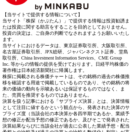
【当サイトで提供する情報について】
当サイト「株探（かぶたん）」で提供する情報は投資勧誘ま
たは投資に関する助言をすることを目的としておりません。
投資の決定は、ご自身の判断でなされますようお願いいたし
ます。
当サイトにおけるデータは、東京証券取引所、大阪取引所、
名古屋証券取引所、JPX総研、ジャパンネクスト証券、堂島
取引所、China Investment Information Services、CME Group
Inc. 等からの情報の提供を受けております。日経平均株価の
著作権は日本経済新聞社に帰属します。
株探に掲載される株価チャートは、その銘柄の過去の株価推
移を確認する用途で掲載しているものであり、その銘柄の将
来の価値の動向を示唆あるいは保証するものではなく、ま
た、売買を推奨するものではありません。
決算を扱う記事における「サプライズ決算」とは、決算情報
として注目に値するかという観点から、発表された決算のサ
プライズ度（当該会社の本決算か各四半期であるか、業績予
想の修正か配当予想の修正であるか、及びそこで発表された
決算結果ならびに当該会社が過去に公表した業績予想・配当