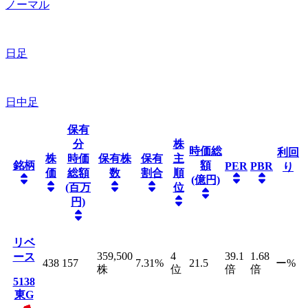
ノーマル
日足
日中足
保有
分
株
時価総
利回
株
時価
保有株
保有
主
銘柄
額
PER
PBR
り
価
総額
数
割合
順
(億円)
(百万
位
円)
リベ
359,500
4
39.1
1.68
ース
438
157
7.31
%
21.5
ー
%
株
位
倍
倍
5138
東G