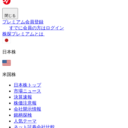
閉じる
プレミアム会員登録
すでに会員の方はログイン
株探プレミアムとは
日本株
米国株
日本株トップ
市場ニュース
決算速報
株価注意報
会社開示情報
銘柄探検
人気テーマ
ネット証券会社比較