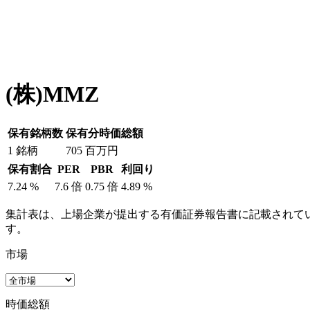
(株)MMZ
保有銘柄数
保有分時価総額
1
銘柄
705
百万円
保有割合
PER
PBR
利回り
7.24
%
7.6
倍
0.75
倍
4.89
%
集計表は、上場企業が提出する有価証券報告書に記載されてい
す。
市場
時価総額