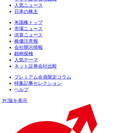
人気ニュース
日本の株主
米国株トップ
市場ニュース
決算ニュース
株価注意報
会社開示情報
銘柄探検
人気テーマ
ネット証券会社比較
プレミアム会員限定コラム
特集記事セレクション
ヘルプ
PC版を表示