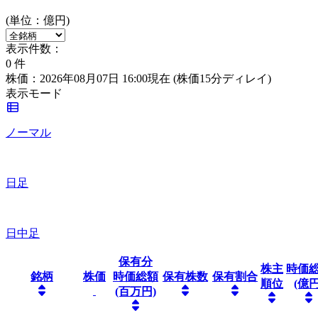
(単位：億円)
表示件数：
0
件
株価：2026年08月07日 16:00現在
(株価15分ディレイ)
表示モード
ノーマル
日足
日中足
保有分
株主
時価
銘柄
株価
時価総額
保有株数
保有割合
順位
(億円
(百万円)