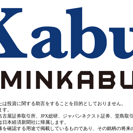
たは投資に関する助言をすることを目的としておりません。
ます。
PX総研、ジャパンネクスト証券、堂島取引所、China Investment 
は日本経済新聞社に帰属します。
移を確認する用途で掲載しているものであり、その銘柄の将来