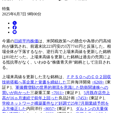
特集
2025年6月7日 9時00分
今週の
日経平均株価
は、米関税政策への懸念や為替の円高傾
向が嫌気され、前週末比223円安の3万7741円と反落した。相
場全体が下落するなか、逆行高で上場来高値を更新した銘柄
は81社だった。上場来高値を更新した銘柄は過去の売買によ
る抵抗帯がなく、いわゆる“株価青天井”銘柄として注目され
る。
上場来高値を更新した主な銘柄は、
ＦＰＳＯへのＣＯ２回収
技術搭載へ英企業と覚書を締結した
三井海洋開発
<6269>
[東
証Ｐ]、
軍備費増額の世界的潮流を意識した防衛関連株への
買いが向かった
三菱重工業
<7011>
[東証Ｐ]、
5月既存店売上
高が16ヵ月連続で前年上回った
良品計画
<7453>
[東証Ｐ]、
学校ネットワーク構築案件など好調で25年7月期業績予想を
上方修正した
内田洋行
<8057>
[東証Ｐ]、
ダルトンの大量保