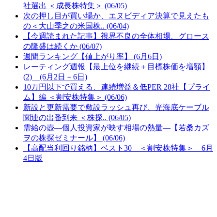
社選出 ＜成長株特集＞ (06/05)
次の押し目が買い場か、エヌビディア決算で見えたも
の＜大山季之の米国株.. (06/04)
【今週読まれた記事】視界不良の全体相場、グロース
の隆盛は続くか (06/07)
週間ランキング【値上がり率】 (6月6日)
レーティング週報【最上位を継続＋目標株価を増額】
(2) (6月2日－6日)
10万円以下で買える、連続増益＆低PER 28社【プライ
ム】編 ＜割安株特集＞ (06/06)
新設と更新需要で敷設ラッシュ再び、光海底ケーブル
関連の出番到来 ＜株探.. (06/05)
需給の壺―個人投資家が映す相場の熱量―【若桑カズ
ヲの株探ゼミナール】 (06/06)
【高配当利回り銘柄】ベスト30 ＜割安株特集＞ 6月
4日版