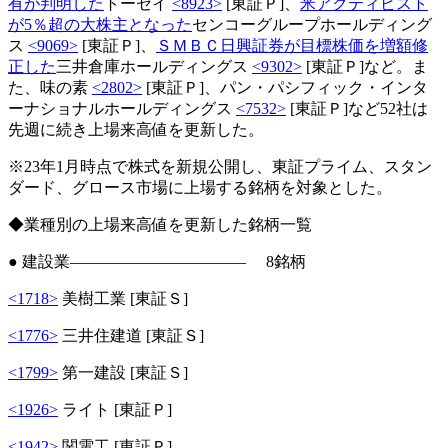
有が判明した
トーセイ
<8923>
[東証Ｐ]、
米アクティビスト
が5％超の大株主となった
センコーグループホールディング
ス
<9069>
[東証Ｐ]、
ＳＭＢＣ日興証券が目標株価を増額修
正した
三井倉庫ホールディングス
<9302>
[東証Ｐ]など。ま
た、味の素
<2802>
[東証Ｐ]、パン・パシフィック・インタ
ーナショナルホールディングス
<7532>
[東証Ｐ]など52社は
先週に続き上場来高値を更新した。
※23年1月時点で株式を新規公開し、東証プライム、スタン
ダード、グロース市場に上場する銘柄を対象とした。
◆業種別の上場来高値を更新した銘柄一覧
● 建設業――――――――――― 8銘柄
<1718>
美樹工業 [東証Ｓ]
<1776>
三井住建道 [東証Ｓ]
<1799>
第一建設 [東証Ｓ]
<1926>
ライト [東証Ｐ]
<1942>
関電工 [東証Ｐ]