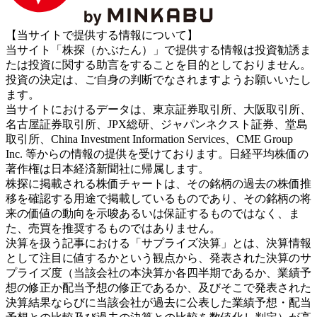
【当サイトで提供する情報について】
当サイト「株探（かぶたん）」で提供する情報は投資勧誘ま
たは投資に関する助言をすることを目的としておりません。
投資の決定は、ご自身の判断でなされますようお願いいたし
ます。
当サイトにおけるデータは、東京証券取引所、大阪取引所、
名古屋証券取引所、JPX総研、ジャパンネクスト証券、堂島
取引所、China Investment Information Services、CME Group
Inc. 等からの情報の提供を受けております。日経平均株価の
著作権は日本経済新聞社に帰属します。
株探に掲載される株価チャートは、その銘柄の過去の株価推
移を確認する用途で掲載しているものであり、その銘柄の将
来の価値の動向を示唆あるいは保証するものではなく、ま
た、売買を推奨するものではありません。
決算を扱う記事における「サプライズ決算」とは、決算情報
として注目に値するかという観点から、発表された決算のサ
プライズ度（当該会社の本決算か各四半期であるか、業績予
想の修正か配当予想の修正であるか、及びそこで発表された
決算結果ならびに当該会社が過去に公表した業績予想・配当