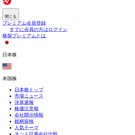
閉じる
プレミアム会員登録
すでに会員の方はログイン
株探プレミアムとは
日本株
米国株
日本株トップ
市場ニュース
決算速報
株価注意報
会社開示情報
銘柄探検
人気テーマ
ネット証券会社比較