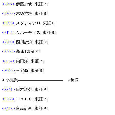
<2692>
伊藤忠食 [東証Ｐ]
<2700>
木徳神糧 [東証Ｓ]
<3393>
スタティアＨ [東証Ｐ]
<7115>
Ａパーチェス [東証Ｓ]
<7500>
西川計測 [東証Ｓ]
<7504>
高速 [東証Ｐ]
<8057>
内田洋 [東証Ｐ]
<8066>
三谷商 [東証Ｓ]
● 小売業――――――――――― 4銘柄
<3341>
日本調剤 [東証Ｐ]
<3563>
Ｆ＆ＬＣ [東証Ｐ]
<7453>
良品計画 [東証Ｐ]