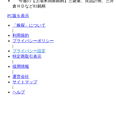
今週の【上場来高値銘柄】三菱重、良品計画、三井
倉ＨＤなど81銘柄
PC版を表示
「株探」について
|
利用規約
プライバシーポリシー
|
プライバシー設定
特定商取引表示
|
採用情報
|
運営会社
サイトマップ
|
ヘルプ