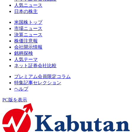
人気ニュース
日本の株主
米国株トップ
市場ニュース
決算ニュース
株価注意報
会社開示情報
銘柄探検
人気テーマ
ネット証券会社比較
プレミアム会員限定コラム
特集記事セレクション
ヘルプ
PC版を表示