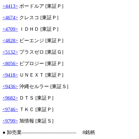
<4413>
ボードルア [東証Ｐ]
<4674>
クレスコ [東証Ｐ]
<4709>
ＩＤＨＤ [東証Ｐ]
<4828>
ビーエンジ [東証Ｐ]
<5132>
プラスゼロ [東証Ｇ]
<8056>
ビプロジー [東証Ｐ]
<9418>
ＵＮＥＸＴ [東証Ｐ]
<9436>
沖縄セルラー [東証Ｓ]
<9682>
ＤＴＳ [東証Ｐ]
<9746>
ＴＫＣ [東証Ｐ]
<9799>
旭情報 [東証Ｓ]
● 卸売業――――――――――― 8銘柄