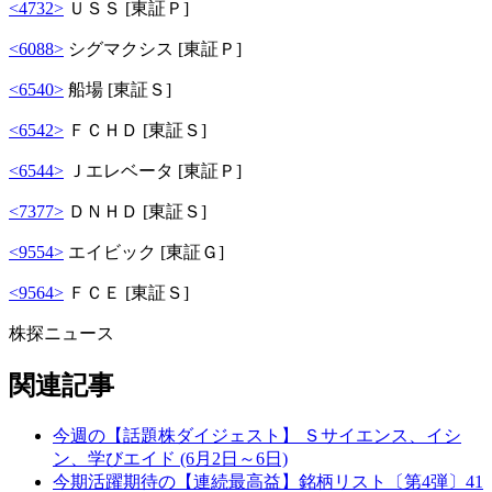
<4732>
ＵＳＳ [東証Ｐ]
<6088>
シグマクシス [東証Ｐ]
<6540>
船場 [東証Ｓ]
<6542>
ＦＣＨＤ [東証Ｓ]
<6544>
Ｊエレベータ [東証Ｐ]
<7377>
ＤＮＨＤ [東証Ｓ]
<9554>
エイビック [東証Ｇ]
<9564>
ＦＣＥ [東証Ｓ]
株探ニュース
関連記事
今週の【話題株ダイジェスト】 Ｓサイエンス、イシ
ン、学びエイド (6月2日～6日)
今期活躍期待の【連続最高益】銘柄リスト〔第4弾〕41