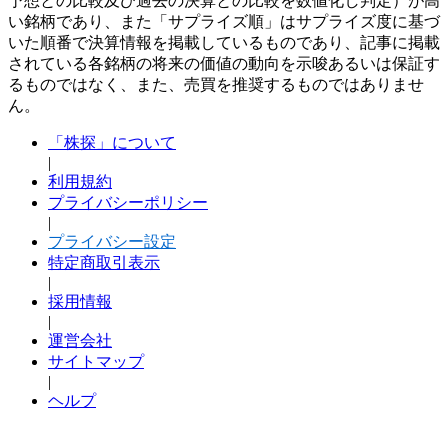
予想との比較及び過去の決算との比較を数値化し判定）が高
い銘柄であり、また「サプライズ順」はサプライズ度に基づ
いた順番で決算情報を掲載しているものであり、記事に掲載
されている各銘柄の将来の価値の動向を示唆あるいは保証す
るものではなく、また、売買を推奨するものではありませ
ん。
「株探」について
|
利用規約
プライバシーポリシー
|
プライバシー設定
特定商取引表示
|
採用情報
|
運営会社
サイトマップ
|
ヘルプ