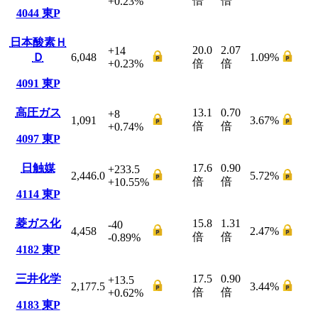
倍
倍
+0.23
%
4044
東P
日本酸素Ｈ
20.0
2.07
+14
Ｄ
6,048
1.09
%
+0.23
%
倍
倍
4091
東P
高圧ガス
13.1
0.70
+8
1,091
3.67
%
倍
倍
+0.74
%
4097
東P
日触媒
17.6
0.90
+233.5
2,446.0
5.72
%
倍
倍
+10.55
%
4114
東P
菱ガス化
15.8
1.31
-40
4,458
2.47
%
倍
倍
-0.89
%
4182
東P
三井化学
17.5
0.90
+13.5
2,177.5
3.44
%
倍
倍
+0.62
%
4183
東P