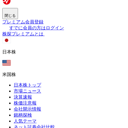
閉じる
プレミアム会員登録
すでに会員の方はログイン
株探プレミアムとは
日本株
米国株
日本株トップ
市場ニュース
決算速報
株価注意報
会社開示情報
銘柄探検
人気テーマ
ネット証券会社比較