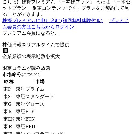
こちらは株探プレミアム 「
日本株プラン
」 または 「
日米セ
ットプラン
」
限定コンテンツ
です。プランをご契約して見
ることができます。
株探プレミアムに申し込む
(初回無料体験付き)
プレミア
ム会員の方はこちらからログイン
プレミアム会員になると...
株価情報をリアルタイムで提供
企業業績の表示期数を拡大
限定コラムが読み放題
市場略称について
略称
市場
東P
東証プライム
東S
東証スタンダード
東G
東証グロース
東Ｅ
東証ETF
東EN
東証ETN
東Ｒ
東証REIT
東IF
東証インフラファンド