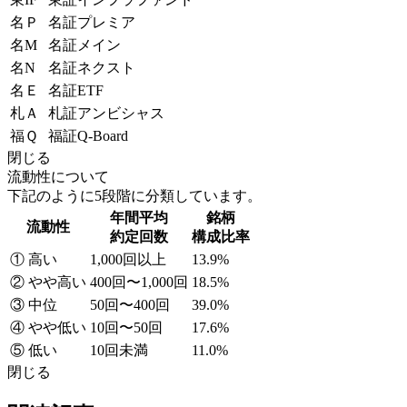
名Ｐ
名証プレミア
名M
名証メイン
名N
名証ネクスト
名Ｅ
名証ETF
札Ａ
札証アンビシャス
福Ｑ
福証Q-Board
閉じる
流動性について
下記のように5段階に分類しています。
年間平均
銘柄
流動性
約定回数
構成比率
① 高い
1,000回以上
13.9%
② やや高い
400回〜1,000回
18.5%
③ 中位
50回〜400回
39.0%
④ やや低い
10回〜50回
17.6%
⑤ 低い
10回未満
11.0%
閉じる