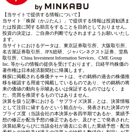
【当サイトで提供する情報について】
当サイト「株探（かぶたん）」で提供する情報は投資勧誘ま
たは投資に関する助言をすることを目的としておりません。
投資の決定は、ご自身の判断でなされますようお願いいたし
ます。
当サイトにおけるデータは、東京証券取引所、大阪取引所、
名古屋証券取引所、JPX総研、ジャパンネクスト証券、堂島
取引所、China Investment Information Services、CME Group
Inc. 等からの情報の提供を受けております。日経平均株価の
著作権は日本経済新聞社に帰属します。
株探に掲載される株価チャートは、その銘柄の過去の株価推
移を確認する用途で掲載しているものであり、その銘柄の将
来の価値の動向を示唆あるいは保証するものではなく、ま
た、売買を推奨するものではありません。
決算を扱う記事における「サプライズ決算」とは、決算情報
として注目に値するかという観点から、発表された決算のサ
プライズ度（当該会社の本決算か各四半期であるか、業績予
想の修正か配当予想の修正であるか、及びそこで発表された
決算結果ならびに当該会社が過去に公表した業績予想・配当