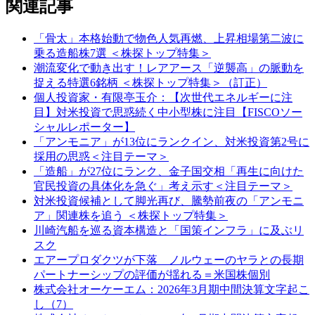
関連記事
「骨太」本格始動で物色人気再燃、上昇相場第二波に
乗る造船株7選 ＜株探トップ特集＞
潮流変化で動き出す！レアアース「逆襲高」の脈動を
捉える特選6銘柄 ＜株探トップ特集＞（訂正）
個人投資家・有限亭玉介：【次世代エネルギーに注
目】対米投資で思惑続く中小型株に注目【FISCOソー
シャルレポーター】
「アンモニア」が13位にランクイン、対米投資第2号に
採用の思惑＜注目テーマ＞
「造船」が27位にランク、金子国交相「再生に向けた
官民投資の具体化を急ぐ」考え示す＜注目テーマ＞
対米投資候補として脚光再び、騰勢前夜の「アンモニ
ア」関連株を追う ＜株探トップ特集＞
川崎汽船を巡る資本構造と「国策インフラ」に及ぶリ
スク
エアープロダクツが下落 ノルウェーのヤラとの長期
パートナーシップの評価が揺れる＝米国株個別
株式会社オーケーエム：2026年3月期中間決算文字起こ
し（7）