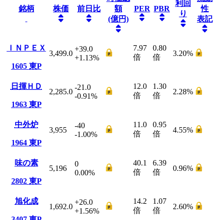
利回
銘柄
株価
前日比
額
PER
PBR
性
り
(億円)
表記
ＩＮＰＥＸ
7.97
0.80
+39.0
3,499.0
3.20
%
倍
倍
+1.13
%
1605
東P
日揮ＨＤ
12.0
1.30
-21.0
2,285.0
2.28
%
倍
倍
-0.91
%
1963
東P
中外炉
11.0
0.95
-40
3,955
4.55
%
倍
倍
-1.00
%
1964
東P
味の素
40.1
6.39
0
5,196
0.96
%
倍
倍
0.00
%
2802
東P
旭化成
14.2
1.07
+26.0
1,692.0
2.60
%
倍
倍
+1.56
%
3407
東P