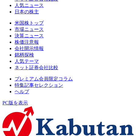
人気ニュース
日本の株主
米国株トップ
市場ニュース
決算ニュース
株価注意報
会社開示情報
銘柄探検
人気テーマ
ネット証券会社比較
プレミアム会員限定コラム
特集記事セレクション
ヘルプ
PC版を表示