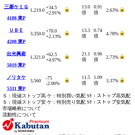
三菱ケミＧ
13.0
0.91
+34.5
1,219.0
2.63
%
倍
倍
+2.91
%
4188
東P
ＵＢＥ
13.3
0.74
+70.0
3,350.0
4.78
%
倍
倍
+2.13
%
4208
東P
出光興産
21.1
0.96
+62.5
1,321.0
2.73
%
倍
倍
+4.97
%
5019
東P
ノリタケ
11.5
1.09
-75
3,560
3.37
%
倍
倍
-2.06
%
5331
東P
Ｓ
：
現値ストップ高
ケ
：
特別買い気配
Sｹ
：
ストップ高気配
Ｓ
：
現値ストップ安
ケ
：
特別売
り
気配
Sｹ
：
ストップ安気配
市場略称について
流動性について