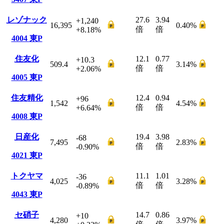
レゾナック
27.6
3.94
+1,240
16,395
0.40
%
倍
倍
+8.18
%
4004
東P
住友化
12.1
0.77
+10.3
509.4
3.14
%
倍
倍
+2.06
%
4005
東P
住友精化
12.4
0.94
+96
1,542
4.54
%
倍
倍
+6.64
%
4008
東P
日産化
19.4
3.98
-68
7,495
2.83
%
倍
倍
-0.90
%
4021
東P
トクヤマ
11.1
1.01
-36
4,025
3.28
%
倍
倍
-0.89
%
4043
東P
セ硝子
14.7
0.86
+10
4,280
3.97
%