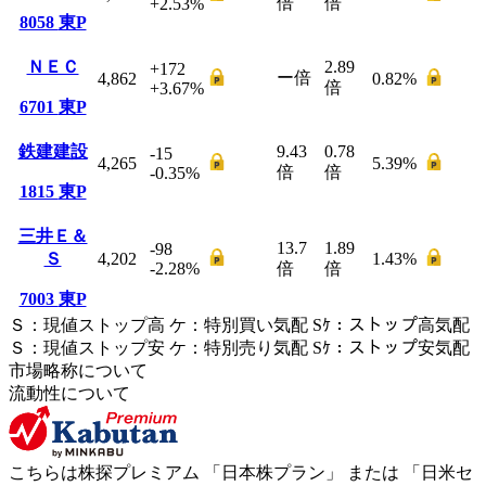
倍
倍
+2.53
%
8058
東P
ＮＥＣ
2.89
+172
ー
倍
4,862
0.82
%
倍
+3.67
%
6701
東P
鉄建建設
9.43
0.78
-15
4,265
5.39
%
倍
倍
-0.35
%
1815
東P
三井Ｅ＆
13.7
1.89
-98
Ｓ
4,202
1.43
%
-2.28
%
倍
倍
7003
東P
Ｓ
：
現値ストップ高
ケ
：
特別買い気配
Sｹ
：
ストップ高気配
Ｓ
：
現値ストップ安
ケ
：
特別売
り
気配
Sｹ
：
ストップ安気配
市場略称について
流動性について
こちらは株探プレミアム 「
日本株プラン
」 または 「
日米セ