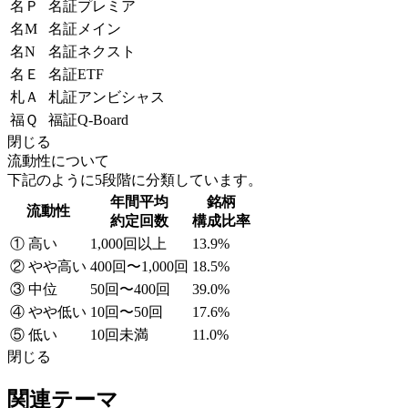
名Ｐ
名証プレミア
名M
名証メイン
名N
名証ネクスト
名Ｅ
名証ETF
札Ａ
札証アンビシャス
福Ｑ
福証Q-Board
閉じる
流動性について
下記のように5段階に分類しています。
年間平均
銘柄
流動性
約定回数
構成比率
① 高い
1,000回以上
13.9%
② やや高い
400回〜1,000回
18.5%
③ 中位
50回〜400回
39.0%
④ やや低い
10回〜50回
17.6%
⑤ 低い
10回未満
11.0%
閉じる
関連テーマ