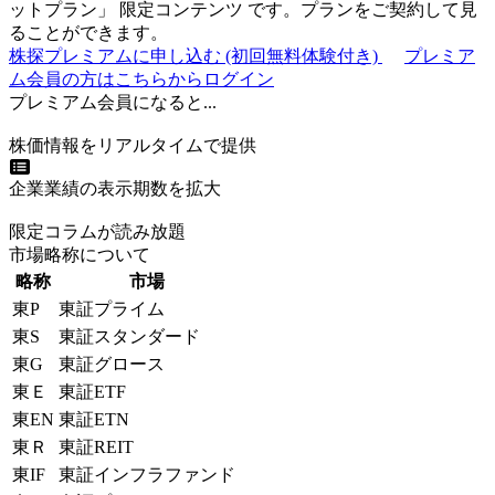
ットプラン
」
限定コンテンツ
です。プランをご契約して見
ることができます。
株探プレミアムに申し込む
(初回無料体験付き)
プレミア
ム会員の方はこちらからログイン
プレミアム会員になると...
株価情報をリアルタイムで提供
企業業績の表示期数を拡大
限定コラムが読み放題
市場略称について
略称
市場
東P
東証プライム
東S
東証スタンダード
東G
東証グロース
東Ｅ
東証ETF
東EN
東証ETN
東Ｒ
東証REIT
東IF
東証インフラファンド