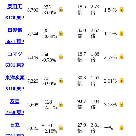
栗田工
18.5
2.79
-275
8,700
1.54
%
倍
倍
-3.06
%
6370
東P
日製鋼
30.0
2.67
+6
7,744
1.19
%
倍
倍
+0.08
%
5631
東P
コマツ
18.7
1.86
-54
7,349
2.59
%
倍
倍
-0.73
%
6301
東P
東洋炭素
30.3
1.55
-70
7,220
2.01
%
倍
倍
-0.96
%
5310
東P
双日
9.07
1.03
+128
5,668
3.18
%
倍
倍
+2.31
%
2768
東P
日立
27.9
3.81
+120
ー
%
5,620
倍
倍
+2.18
%