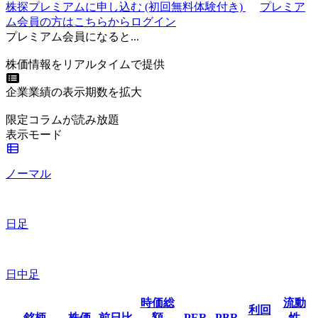
株探プレミアムに申し込む
(初回無料体験付き)
プレミア
ム会員の方はこちらからログイン
プレミアム会員になると...
株価情報をリアルタイムで提供
企業業績の表示期数を拡大
限定コラムが読み放題
表示モード
ノーマル
日足
日中足
時価総
流動
利回
銘柄
株価
前日比
額
PER
PBR
性