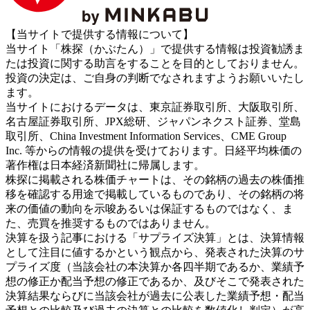
【当サイトで提供する情報について】
当サイト「株探（かぶたん）」で提供する情報は投資勧誘ま
たは投資に関する助言をすることを目的としておりません。
投資の決定は、ご自身の判断でなされますようお願いいたし
ます。
当サイトにおけるデータは、東京証券取引所、大阪取引所、
名古屋証券取引所、JPX総研、ジャパンネクスト証券、堂島
取引所、China Investment Information Services、CME Group
Inc. 等からの情報の提供を受けております。日経平均株価の
著作権は日本経済新聞社に帰属します。
株探に掲載される株価チャートは、その銘柄の過去の株価推
移を確認する用途で掲載しているものであり、その銘柄の将
来の価値の動向を示唆あるいは保証するものではなく、ま
た、売買を推奨するものではありません。
決算を扱う記事における「サプライズ決算」とは、決算情報
として注目に値するかという観点から、発表された決算のサ
プライズ度（当該会社の本決算か各四半期であるか、業績予
想の修正か配当予想の修正であるか、及びそこで発表された
決算結果ならびに当該会社が過去に公表した業績予想・配当