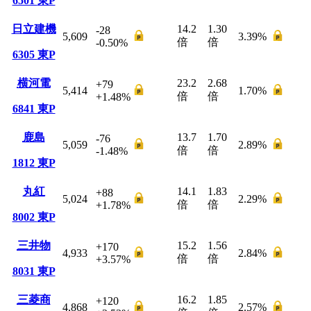
6501
東P
日立建機
14.2
1.30
-28
5,609
3.39
%
倍
倍
-0.50
%
6305
東P
横河電
23.2
2.68
+79
5,414
1.70
%
倍
倍
+1.48
%
6841
東P
鹿島
13.7
1.70
-76
5,059
2.89
%
倍
倍
-1.48
%
1812
東P
丸紅
14.1
1.83
+88
5,024
2.29
%
倍
倍
+1.78
%
8002
東P
三井物
15.2
1.56
+170
4,933
2.84
%
倍
倍
+3.57
%
8031
東P
三菱商
16.2
1.85
+120
4,868
2.57
%