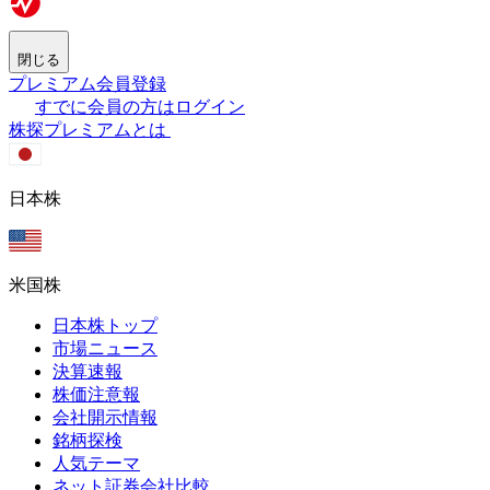
閉じる
プレミアム会員登録
すでに会員の方はログイン
株探プレミアムとは
日本株
米国株
日本株トップ
市場ニュース
決算速報
株価注意報
会社開示情報
銘柄探検
人気テーマ
ネット証券会社比較