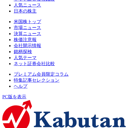
人気ニュース
日本の株主
米国株トップ
市場ニュース
決算ニュース
株価注意報
会社開示情報
銘柄探検
人気テーマ
ネット証券会社比較
プレミアム会員限定コラム
特集記事セレクション
ヘルプ
PC版を表示