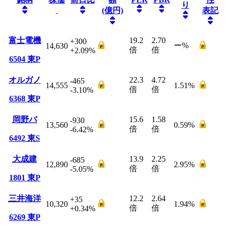
り
(億円)
表記
富士電機
19.2
2.70
+300
ー
%
14,630
倍
倍
+2.09
%
6504
東P
オルガノ
22.3
4.72
-465
14,555
1.51
%
倍
倍
-3.10
%
6368
東P
岡野バ
15.6
1.58
-930
13,560
0.59
%
倍
倍
-6.42
%
6492
東S
大成建
13.9
2.25
-685
12,890
2.95
%
倍
倍
-5.05
%
1801
東P
三井海洋
12.2
2.64
+35
10,320
1.94
%
倍
倍
+0.34
%
6269
東P