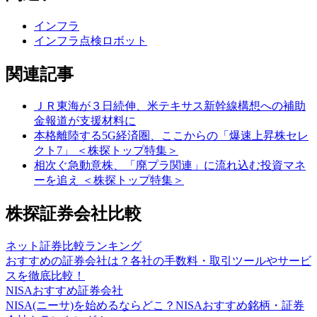
インフラ
インフラ点検ロボット
関連記事
ＪＲ東海が３日続伸、米テキサス新幹線構想への補助
金報道が支援材料に
本格離陸する5G経済圏、ここからの「爆速上昇株セレ
クト7」 ＜株探トップ特集＞
相次ぐ急動意株、「廃プラ関連」に流れ込む投資マネ
ーを追え ＜株探トップ特集＞
株探証券会社比較
ネット証券比較ランキング
おすすめの証券会社は？各社の手数料・取引ツールやサービ
スを徹底比較！
NISAおすすめ証券会社
NISA(ニーサ)を始めるならどこ？NISAおすすめ銘柄・証券