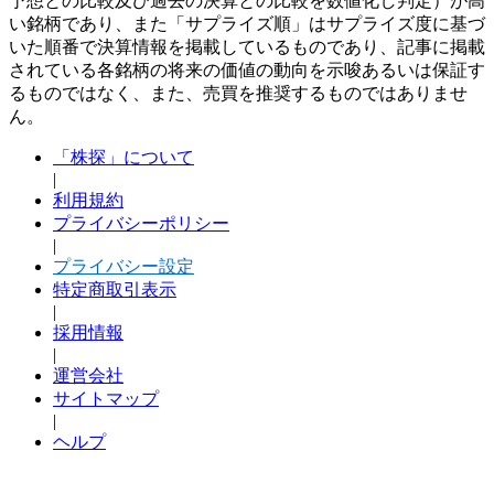
予想との比較及び過去の決算との比較を数値化し判定）が高
い銘柄であり、また「サプライズ順」はサプライズ度に基づ
いた順番で決算情報を掲載しているものであり、記事に掲載
されている各銘柄の将来の価値の動向を示唆あるいは保証す
るものではなく、また、売買を推奨するものではありませ
ん。
「株探」について
|
利用規約
プライバシーポリシー
|
プライバシー設定
特定商取引表示
|
採用情報
|
運営会社
サイトマップ
|
ヘルプ