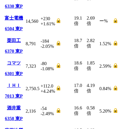
6330
東P
富士電機
19.1
2.69
+230
ー
%
14,560
倍
倍
+1.61
%
6504
東P
栗田工
18.7
2.82
-184
8,791
1.52
%
倍
倍
-2.05
%
6370
東P
コマツ
18.6
1.85
-80
7,323
2.59
%
倍
倍
-1.08
%
6301
東P
ＩＨＩ
17.0
4.19
+112.0
2,750.5
0.84
%
倍
倍
+4.24
%
7013
東P
酒井重
16.6
0.58
-54
2,116
5.20
%
倍
倍
-2.49
%
6358
東P