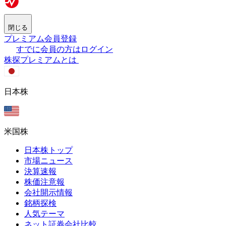
閉じる
プレミアム会員登録
すでに会員の方はログイン
株探プレミアムとは
日本株
米国株
日本株トップ
市場ニュース
決算速報
株価注意報
会社開示情報
銘柄探検
人気テーマ
ネット証券会社比較