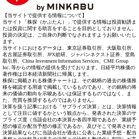
【当サイトで提供する情報について】
当サイト「株探（かぶたん）」で提供する情報は投資勧誘ま
たは投資に関する助言をすることを目的としておりません。
投資の決定は、ご自身の判断でなされますようお願いいたし
ます。
当サイトにおけるデータは、東京証券取引所、大阪取引所、
名古屋証券取引所、JPX総研、ジャパンネクスト証券、堂島
取引所、China Investment Information Services、CME Group
Inc. 等からの情報の提供を受けております。日経平均株価の
著作権は日本経済新聞社に帰属します。
株探に掲載される株価チャートは、その銘柄の過去の株価推
移を確認する用途で掲載しているものであり、その銘柄の将
来の価値の動向を示唆あるいは保証するものではなく、ま
た、売買を推奨するものではありません。
決算を扱う記事における「サプライズ決算」とは、決算情報
として注目に値するかという観点から、発表された決算のサ
プライズ度（当該会社の本決算か各四半期であるか、業績予
想の修正か配当予想の修正であるか、及びそこで発表された
決算結果ならびに当該会社が過去に公表した業績予想・配当