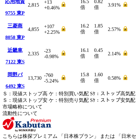
応用地質
16.5
0.82
+13
2,815
3.91
%
倍
倍
+0.46
%
9755
東P
三菱商
16.2
1.85
+107
4,855
2.57
%
倍
倍
+2.25
%
8058
東P
近畿車
16.1
0.45
-23
2,335
2.14
%
倍
倍
-0.98
%
7122
東S
岡野バ
15.8
1.60
-760
13,730
0.58
%
倍
倍
-5.24
%
6492
東S
Ｓ
：
現値ストップ高
ケ
：
特別買い気配
Sｹ
：
ストップ高気配
Ｓ
：
現値ストップ安
ケ
：
特別売
り
気配
Sｹ
：
ストップ安気配
市場略称について
流動性について
こちらは株探プレミアム 「
日本株プラン
」 または 「
日米セ