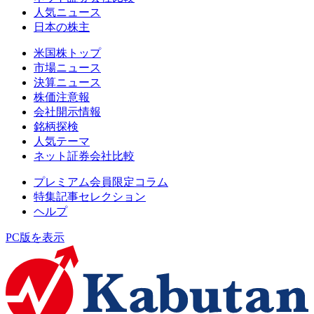
人気ニュース
日本の株主
米国株トップ
市場ニュース
決算ニュース
株価注意報
会社開示情報
銘柄探検
人気テーマ
ネット証券会社比較
プレミアム会員限定コラム
特集記事セレクション
ヘルプ
PC版を表示