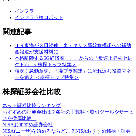
インフラ
インフラ点検ロボット
関連記事
ＪＲ東海が３日続伸、米テキサス新幹線構想への補助
金報道が支援材料に
本格離陸する5G経済圏、ここからの「爆速上昇株セレ
クト7」 ＜株探トップ特集＞
相次ぐ急動意株、「廃プラ関連」に流れ込む投資マネ
ーを追え ＜株探トップ特集＞
株探証券会社比較
ネット証券比較ランキング
おすすめの証券会社は？各社の手数料・取引ツールやサービ
スを徹底比較！
NISAおすすめ証券会社
NISA(ニーサ)を始めるならどこ？NISAおすすめ銘柄・証券