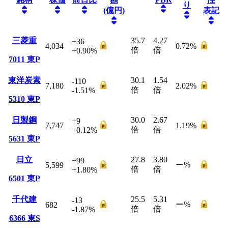
り
(億円)
表記
三菱重
35.7
4.27
+36
4,034
0.72
%
倍
倍
+0.90
%
7011
東P
東洋炭素
30.1
1.54
-110
7,180
2.02
%
倍
倍
-1.51
%
5310
東P
日製鋼
30.0
2.67
+9
7,747
1.19
%
倍
倍
+0.12
%
5631
東P
日立
27.8
3.80
+99
ー
%
5,599
倍
倍
+1.80
%
6501
東P
千代建
25.5
5.31
-13
ー
%
682
倍
倍
-1.87
%
6366
東S