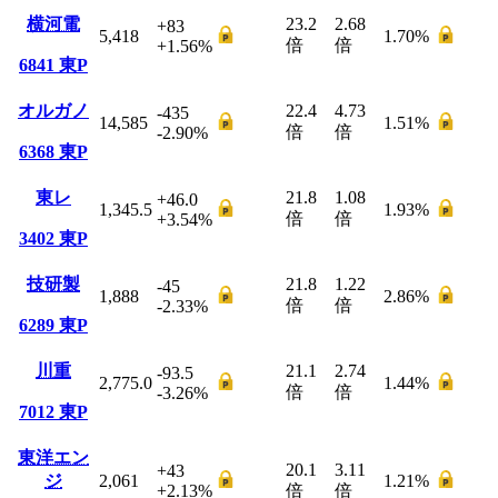
横河電
23.2
2.68
+83
5,418
1.70
%
倍
倍
+1.56
%
6841
東P
オルガノ
22.4
4.73
-435
14,585
1.51
%
倍
倍
-2.90
%
6368
東P
東レ
21.8
1.08
+46.0
1,345.5
1.93
%
倍
倍
+3.54
%
3402
東P
技研製
21.8
1.22
-45
1,888
2.86
%
倍
倍
-2.33
%
6289
東P
川重
21.1
2.74
-93.5
2,775.0
1.44
%
倍
倍
-3.26
%
7012
東P
東洋エン
20.1
3.11
+43
ジ
2,061
1.21
%
+2.13
%
倍
倍