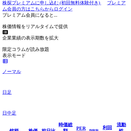
株探プレミアムに申し込む
(初回無料体験付き)
プレミア
ム会員の方はこちらからログイン
プレミアム会員になると...
株価情報をリアルタイムで提供
企業業績の表示期数を拡大
限定コラムが読み放題
表示モード
ノーマル
日足
日中足
時価総
流動
利回
PER
銘柄
株価
前日比
額
PBR
性