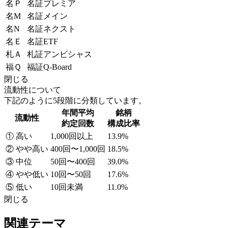
名Ｐ
名証プレミア
名M
名証メイン
名N
名証ネクスト
名Ｅ
名証ETF
札Ａ
札証アンビシャス
福Ｑ
福証Q-Board
閉じる
流動性について
下記のように5段階に分類しています。
年間平均
銘柄
流動性
約定回数
構成比率
① 高い
1,000回以上
13.9%
② やや高い
400回〜1,000回
18.5%
③ 中位
50回〜400回
39.0%
④ やや低い
10回〜50回
17.6%
⑤ 低い
10回未満
11.0%
閉じる
関連テーマ