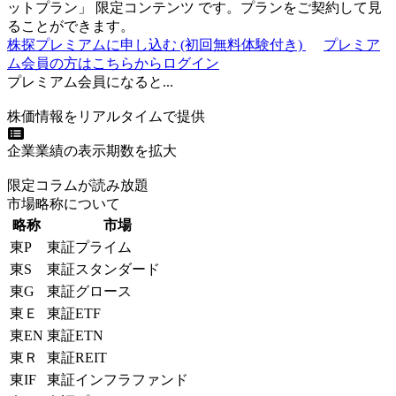
ットプラン
」
限定コンテンツ
です。プランをご契約して見
ることができます。
株探プレミアムに申し込む
(初回無料体験付き)
プレミア
ム会員の方はこちらからログイン
プレミアム会員になると...
株価情報をリアルタイムで提供
企業業績の表示期数を拡大
限定コラムが読み放題
市場略称について
略称
市場
東P
東証プライム
東S
東証スタンダード
東G
東証グロース
東Ｅ
東証ETF
東EN
東証ETN
東Ｒ
東証REIT
東IF
東証インフラファンド