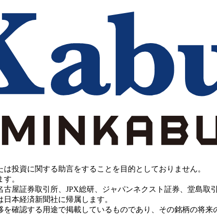
たは投資に関する助言をすることを目的としておりません。
ます。
PX総研、ジャパンネクスト証券、堂島取引所、China Investment 
は日本経済新聞社に帰属します。
移を確認する用途で掲載しているものであり、その銘柄の将来