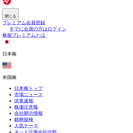
閉じる
プレミアム会員登録
すでに会員の方はログイン
株探プレミアムとは
日本株
米国株
日本株トップ
市場ニュース
決算速報
株価注意報
会社開示情報
銘柄探検
人気テーマ
ネット証券会社比較