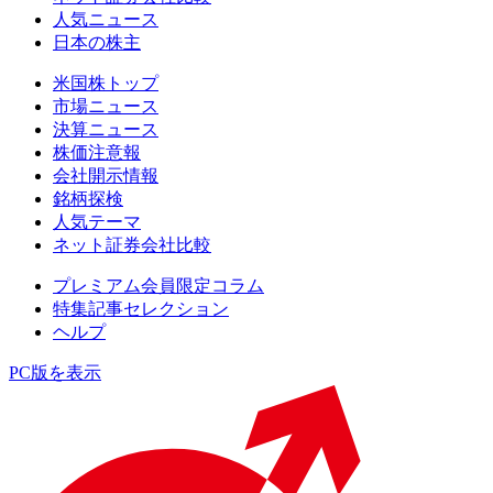
人気ニュース
日本の株主
米国株トップ
市場ニュース
決算ニュース
株価注意報
会社開示情報
銘柄探検
人気テーマ
ネット証券会社比較
プレミアム会員限定コラム
特集記事セレクション
ヘルプ
PC版を表示