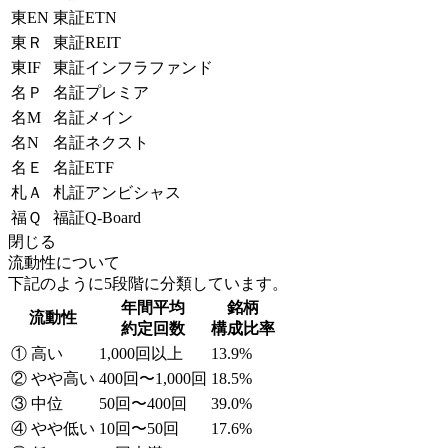
東EN
東証ETN
東Ｒ
東証REIT
東IF
東証インフラファンド
名Ｐ
名証プレミア
名M
名証メイン
名N
名証ネクスト
名Ｅ
名証ETF
札Ａ
札証アンビシャス
福Ｑ
福証Q-Board
閉じる
流動性について
下記のように5段階に分類しています。
年間平均
銘柄
流動性
約定回数
構成比率
① 高い
1,000回以上
13.9%
② やや高い
400回〜1,000回
18.5%
③ 中位
50回〜400回
39.0%
④ やや低い
10回〜50回
17.6%