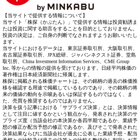
【当サイトで提供する情報について】
当サイト「株探（かぶたん）」で提供する情報は投資勧誘ま
たは投資に関する助言をすることを目的としておりません。
投資の決定は、ご自身の判断でなされますようお願いいたし
ます。
当サイトにおけるデータは、東京証券取引所、大阪取引所、
名古屋証券取引所、JPX総研、ジャパンネクスト証券、堂島
取引所、China Investment Information Services、CME Group
Inc. 等からの情報の提供を受けております。日経平均株価の
著作権は日本経済新聞社に帰属します。
株探に掲載される株価チャートは、その銘柄の過去の株価推
移を確認する用途で掲載しているものであり、その銘柄の将
来の価値の動向を示唆あるいは保証するものではなく、ま
た、売買を推奨するものではありません。
決算を扱う記事における「サプライズ決算」とは、決算情報
として注目に値するかという観点から、発表された決算のサ
プライズ度（当該会社の本決算か各四半期であるか、業績予
想の修正か配当予想の修正であるか、及びそこで発表された
決算結果ならびに当該会社が過去に公表した業績予想・配当