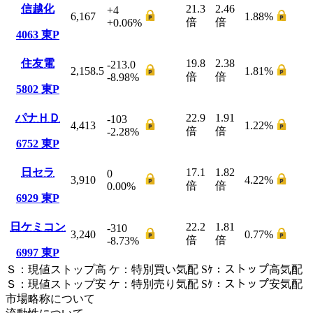
信越化
21.3
2.46
+4
6,167
1.88
%
倍
倍
+0.06
%
4063
東P
住友電
19.8
2.38
-213.0
2,158.5
1.81
%
倍
倍
-8.98
%
5802
東P
パナＨＤ
22.9
1.91
-103
4,413
1.22
%
倍
倍
-2.28
%
6752
東P
日セラ
17.1
1.82
0
3,910
4.22
%
倍
倍
0.00
%
6929
東P
日ケミコン
22.2
1.81
-310
3,240
0.77
%
倍
倍
-8.73
%
6997
東P
Ｓ
：
現値ストップ高
ケ
：
特別買い気配
Sｹ
：
ストップ高気配
Ｓ
：
現値ストップ安
ケ
：
特別売
り
気配
Sｹ
：
ストップ安気配
市場略称について