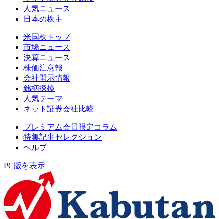
人気ニュース
日本の株主
米国株トップ
市場ニュース
決算ニュース
株価注意報
会社開示情報
銘柄探検
人気テーマ
ネット証券会社比較
プレミアム会員限定コラム
特集記事セレクション
ヘルプ
PC版を表示