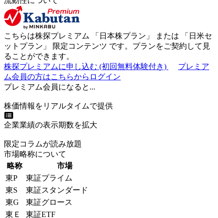
流動性について
こちらは株探プレミアム 「
日本株プラン
」 または 「
日米セ
ットプラン
」
限定コンテンツ
です。プランをご契約して見
ることができます。
株探プレミアムに申し込む
(初回無料体験付き)
プレミア
ム会員の方はこちらからログイン
プレミアム会員になると...
株価情報をリアルタイムで提供
企業業績の表示期数を拡大
限定コラムが読み放題
市場略称について
略称
市場
東P
東証プライム
東S
東証スタンダード
東G
東証グロース
東Ｅ
東証ETF