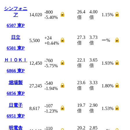
シンフォニ
26.4
4.00
-800
ア
14,020
1.15
%
-5.40
%
倍
倍
6507
東P
日立
27.3
3.73
+24
ー
%
5,500
倍
倍
+0.44
%
6501
東P
ＨＩＯＫＩ
22.1
3.65
-760
12,450
1.93
%
倍
倍
-5.75
%
6866
東P
堀場製
23.6
3.33
-540
27,245
1.80
%
倍
倍
-1.94
%
6856
東P
日電子
19.7
2.90
-107
8,617
1.53
%
倍
倍
-1.23
%
6951
東P
明電舎
20.2
2.85
-110