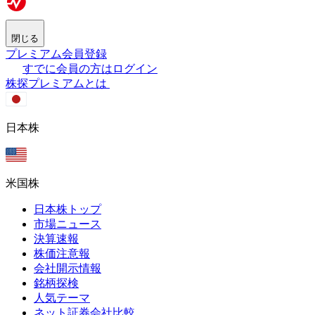
閉じる
プレミアム会員登録
すでに会員の方はログイン
株探プレミアムとは
日本株
米国株
日本株トップ
市場ニュース
決算速報
株価注意報
会社開示情報
銘柄探検
人気テーマ
ネット証券会社比較