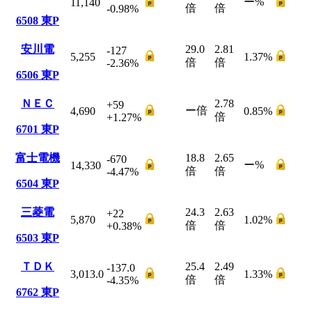
ー
%
11,140
倍
倍
-0.98
%
6508
東P
安川電
29.0
2.81
-127
5,255
1.37
%
倍
倍
-2.36
%
6506
東P
ＮＥＣ
2.78
+59
ー
倍
4,690
0.85
%
倍
+1.27
%
6701
東P
富士電機
18.8
2.65
-670
ー
%
14,330
倍
倍
-4.47
%
6504
東P
三菱電
24.3
2.63
+22
5,870
1.02
%
倍
倍
+0.38
%
6503
東P
ＴＤＫ
25.4
2.49
-137.0
3,013.0
1.33
%
倍
倍
-4.35
%
6762
東P