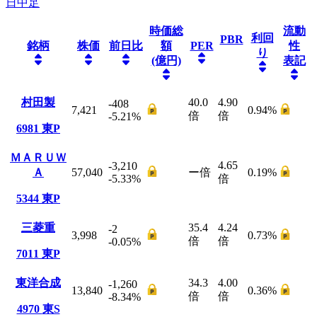
日中足
時価総
流動
利回
PBR
銘柄
株価
前日比
額
PER
性
り
(億円)
表記
村田製
40.0
4.90
-408
7,421
0.94
%
倍
倍
-5.21
%
6981
東P
ＭＡＲＵＷ
4.65
-3,210
Ａ
57,040
ー
倍
0.19
%
-5.33
%
倍
5344
東P
三菱重
35.4
4.24
-2
3,998
0.73
%
倍
倍
-0.05
%
7011
東P
東洋合成
34.3
4.00
-1,260
13,840
0.36
%
倍
倍
-8.34
%
4970
東S