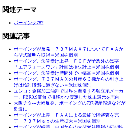
関連テーマ
ボーイング787
関連記事
ボーイングが反発 ７３７ＭＡＸ７についてＦＡＡか
ら型式証明を取得＝米国株個別
ボーイング、決算受け上昇 ＦＣＦが予想外の黒字
「エアフォースワン」計画は損失計上＝米国株個別
ボーイング、決算受け時間外で小幅高＝米国株個別
ボーイング、７３７ＭＡＸの月産６３機からの引き上
げは検討段階に過ぎない＝米国株個別
ユシロ：金属加工油剤で世界を牽引する独立系メーカ
ー、PBR0.9倍台で推移かつ安定した株主還元を志向
大阪チタ---大幅反発、ボーイングの737増産報道などが
刺激に
ボーイングが上昇 ＦＡＡによる最終段階審査を完
了 ７３７Ｍａｘの生産拡大＝米国株個別
ボーイングが続落 中国からの大型受注獲得の可能性