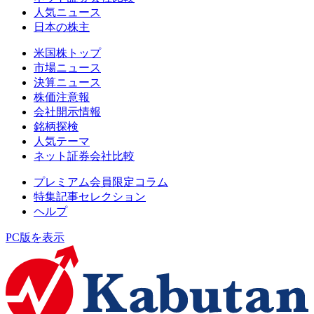
人気ニュース
日本の株主
米国株トップ
市場ニュース
決算ニュース
株価注意報
会社開示情報
銘柄探検
人気テーマ
ネット証券会社比較
プレミアム会員限定コラム
特集記事セレクション
ヘルプ
PC版を表示