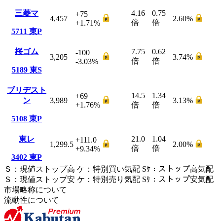
三菱マ
4.16
0.75
+75
4,457
2.60
%
倍
倍
+1.71
%
5711
東P
桜ゴム
7.75
0.62
-100
3,205
3.74
%
倍
倍
-3.03
%
5189
東S
ブリヂスト
14.5
1.34
+69
ン
3,989
3.13
%
+1.76
%
倍
倍
5108
東P
東レ
21.0
1.04
+111.0
1,299.5
2.00
%
倍
倍
+9.34
%
3402
東P
Ｓ
：
現値ストップ高
ケ
：
特別買い気配
Sｹ
：
ストップ高気配
Ｓ
：
現値ストップ安
ケ
：
特別売
り
気配
Sｹ
：
ストップ安気配
市場略称について
流動性について