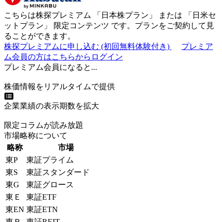
こちらは株探プレミアム 「
日本株プラン
」 または 「
日米セ
ットプラン
」
限定コンテンツ
です。プランをご契約して見
ることができます。
株探プレミアムに申し込む
(初回無料体験付き)
プレミア
ム会員の方はこちらからログイン
プレミアム会員になると...
株価情報をリアルタイムで提供
企業業績の表示期数を拡大
限定コラムが読み放題
市場略称について
略称
市場
東P
東証プライム
東S
東証スタンダード
東G
東証グロース
東Ｅ
東証ETF
東EN
東証ETN
東Ｒ
東証REIT