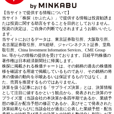
【当サイトで提供する情報について】
当サイト「株探（かぶたん）」で提供する情報は投資勧誘ま
たは投資に関する助言をすることを目的としておりません。
投資の決定は、ご自身の判断でなされますようお願いいたし
ます。
当サイトにおけるデータは、東京証券取引所、大阪取引所、
名古屋証券取引所、JPX総研、ジャパンネクスト証券、堂島
取引所、China Investment Information Services、CME Group
Inc. 等からの情報の提供を受けております。日経平均株価の
著作権は日本経済新聞社に帰属します。
株探に掲載される株価チャートは、その銘柄の過去の株価推
移を確認する用途で掲載しているものであり、その銘柄の将
来の価値の動向を示唆あるいは保証するものではなく、ま
た、売買を推奨するものではありません。
決算を扱う記事における「サプライズ決算」とは、決算情報
として注目に値するかという観点から、発表された決算のサ
プライズ度（当該会社の本決算か各四半期であるか、業績予
想の修正か配当予想の修正であるか、及びそこで発表された
決算結果ならびに当該会社が過去に公表した業績予想・配当