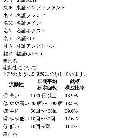
東IF
東証インフラファンド
名Ｐ
名証プレミア
名M
名証メイン
名N
名証ネクスト
名Ｅ
名証ETF
札Ａ
札証アンビシャス
福Ｑ
福証Q-Board
閉じる
流動性について
下記のように5段階に分類しています。
年間平均
銘柄
流動性
約定回数
構成比率
① 高い
1,000回以上
13.9%
② やや高い
400回〜1,000回
18.5%
③ 中位
50回〜400回
39.0%
④ やや低い
10回〜50回
17.6%
⑤ 低い
10回未満
11.0%
閉じる