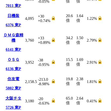
倍
倍
-0.05
%
7011
東P
日機装
20.6
1.64
+30
4,095
1.22
%
倍
倍
+0.74
%
6376
東P
ＤＭＧ森精
34.2
1.50
+33
機
3,760
2.79
%
+0.89
%
倍
倍
6141
東P
ＯＳＧ
15.5
1.69
-38
3,952
2.91
%
倍
倍
-0.95
%
6136
東P
住友電
19.8
2.38
-213.0
2,158.5
1.81
%
倍
倍
-8.98
%
5802
東P
大阪チタ
65.0
2.64
-20
3,180
0.41
%
倍
倍
-0.63
%
5726
東P