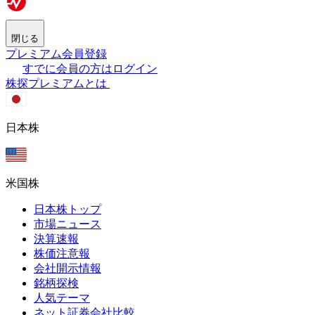
閉じる
プレミアム会員登録
すでに会員の方はログイン
株探プレミアムとは
日本株
米国株
日本株トップ
市場ニュース
決算速報
株価注意報
会社開示情報
銘柄探検
人気テーマ
ネット証券会社比較