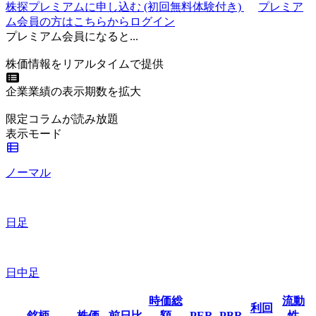
株探プレミアムに申し込む
(初回無料体験付き)
プレミア
ム会員の方はこちらからログイン
プレミアム会員になると...
株価情報をリアルタイムで提供
企業業績の表示期数を拡大
限定コラムが読み放題
表示モード
ノーマル
日足
日中足
時価総
流動
利回
銘柄
株価
前日比
額
PER
PBR
性