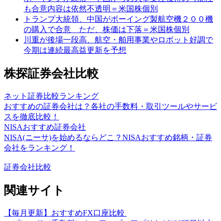
も合意内容は依然不透明＝米国株個別
トランプ大統領、中国がボーイング製航空機２００機
の購入で合意 ただ、株価は下落＝米国株個別
川重が後場一段高、航空・舶用事業やロボット好調で
今期は連続最高益更新を予想
株探証券会社比較
ネット証券比較ランキング
おすすめの証券会社は？各社の手数料・取引ツールやサービ
スを徹底比較！
NISAおすすめ証券会社
NISA(ニーサ)を始めるならどこ？NISAおすすめ銘柄・証券
会社をランキング！
証券会社比較
関連サイト
【毎月更新】おすすめFX口座比較