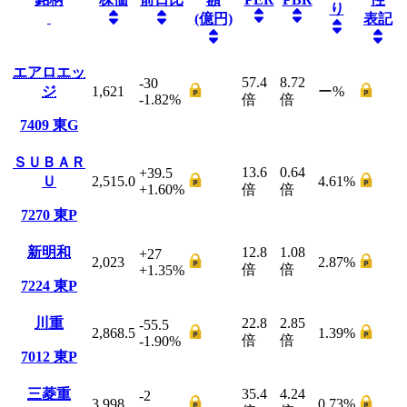
り
(億円)
表記
エアロエッ
57.4
8.72
-30
ジ
1,621
ー
%
-1.82
%
倍
倍
7409
東G
ＳＵＢＡＲ
13.6
0.64
+39.5
Ｕ
2,515.0
4.61
%
+1.60
%
倍
倍
7270
東P
新明和
12.8
1.08
+27
2,023
2.87
%
倍
倍
+1.35
%
7224
東P
川重
22.8
2.85
-55.5
2,868.5
1.39
%
倍
倍
-1.90
%
7012
東P
三菱重
35.4
4.24
-2
3,998
0.73
%