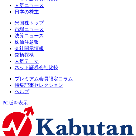
人気ニュース
日本の株主
米国株トップ
市場ニュース
決算ニュース
株価注意報
会社開示情報
銘柄探検
人気テーマ
ネット証券会社比較
プレミアム会員限定コラム
特集記事セレクション
ヘルプ
PC版を表示