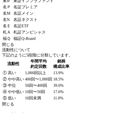
東IF
東証インフラファンド
名Ｐ
名証プレミア
名M
名証メイン
名N
名証ネクスト
名Ｅ
名証ETF
札Ａ
札証アンビシャス
福Ｑ
福証Q-Board
閉じる
流動性について
下記のように5段階に分類しています。
年間平均
銘柄
流動性
約定回数
構成比率
① 高い
1,000回以上
13.9%
② やや高い
400回〜1,000回
18.5%
③ 中位
50回〜400回
39.0%
④ やや低い
10回〜50回
17.6%
⑤ 低い
10回未満
11.0%
閉じる