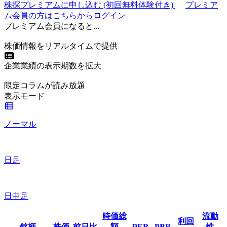
株探プレミアムに申し込む
(初回無料体験付き)
プレミア
ム会員の方はこちらからログイン
プレミアム会員になると...
株価情報をリアルタイムで提供
企業業績の表示期数を拡大
限定コラムが読み放題
表示モード
ノーマル
日足
日中足
時価総
流動
利回
銘柄
株価
前日比
額
PER
PBR
性