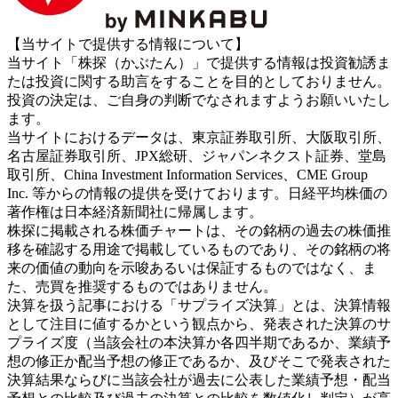
【当サイトで提供する情報について】
当サイト「株探（かぶたん）」で提供する情報は投資勧誘ま
たは投資に関する助言をすることを目的としておりません。
投資の決定は、ご自身の判断でなされますようお願いいたし
ます。
当サイトにおけるデータは、東京証券取引所、大阪取引所、
名古屋証券取引所、JPX総研、ジャパンネクスト証券、堂島
取引所、China Investment Information Services、CME Group
Inc. 等からの情報の提供を受けております。日経平均株価の
著作権は日本経済新聞社に帰属します。
株探に掲載される株価チャートは、その銘柄の過去の株価推
移を確認する用途で掲載しているものであり、その銘柄の将
来の価値の動向を示唆あるいは保証するものではなく、ま
た、売買を推奨するものではありません。
決算を扱う記事における「サプライズ決算」とは、決算情報
として注目に値するかという観点から、発表された決算のサ
プライズ度（当該会社の本決算か各四半期であるか、業績予
想の修正か配当予想の修正であるか、及びそこで発表された
決算結果ならびに当該会社が過去に公表した業績予想・配当