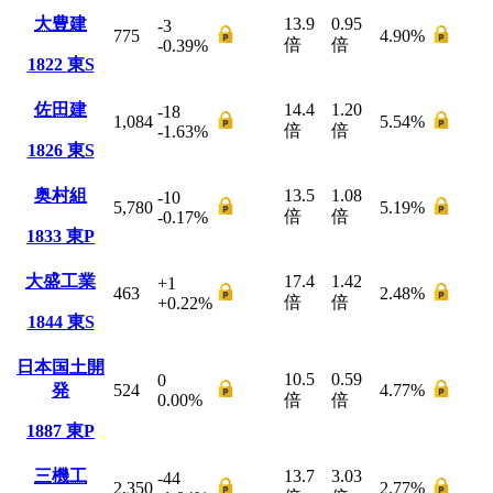
大豊建
13.9
0.95
-3
775
4.90
%
倍
倍
-0.39
%
1822
東S
佐田建
14.4
1.20
-18
1,084
5.54
%
倍
倍
-1.63
%
1826
東S
奥村組
13.5
1.08
-10
5,780
5.19
%
倍
倍
-0.17
%
1833
東P
大盛工業
17.4
1.42
+1
463
2.48
%
倍
倍
+0.22
%
1844
東S
日本国土開
10.5
0.59
0
発
524
4.77
%
0.00
%
倍
倍
1887
東P
三機工
13.7
3.03
-44
2,350
2.77
%