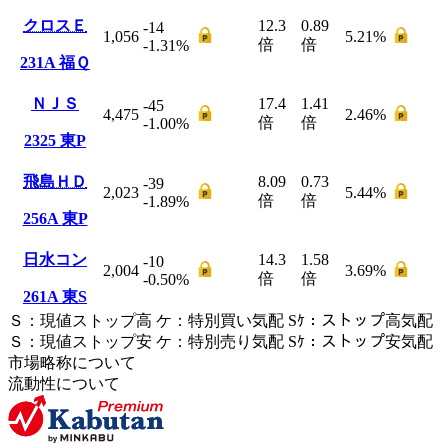
クロスＥ
12.3
0.89
-14
1,056
5.21
%
倍
倍
-1.31
%
231A
福Ｑ
ＮＪＳ
17.4
1.41
-45
4,475
2.46
%
倍
倍
-1.00
%
2325
東P
飛島ＨＤ
8.09
0.73
-39
2,023
5.44
%
倍
倍
-1.89
%
256A
東P
日水コン
14.3
1.58
-10
2,004
3.69
%
倍
倍
-0.50
%
261A
東S
Ｓ
：
現値ストップ高
ケ
：
特別買い気配
Sｹ
：
ストップ高気配
Ｓ
：
現値ストップ安
ケ
：
特別売
り
気配
Sｹ
：
ストップ安気配
市場略称について
流動性について