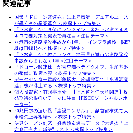
関連記事
国策「ドローン関連株」に上昇気流、デュアルユース
が導く空の産業革命 ＜株探トップ特集＞
「下水道」が１６位にランクイン、老朽下水道７４８
キロで要対策と発表で再注目＜注目テーマ＞
八潮市の道路陥没事故から1年、「インフラ点検」関連
株は再蜂起へ＜株探トップ特集＞
「下水道」が15位にランク、埼玉県八潮市の道路陥没
事故からまもなく1年＜注目テーマ＞
「ドローン関連株」が青空圏へテイクオフ、生産基盤
の整備に政府本腰 ＜株探トップ特集＞
データセンター建設が急拡大、冷却需要で「水資源関
連」株が浮上する ＜株探トップ特集＞
個人投資家・有限亭玉介：【下水道と任天堂関連】反
発期待の根強いテーマに注目【FISCOソーシャルレポ
ーター】
20兆円超の追い風「建設コンサル」、副首都構想で大
車輪の上昇相場へ ＜株探トップ特集＞
決算シーズン到来、好業績＆過去データで大選抜「上
方修正有力」6銘柄リスト ＜株探トップ特集＞