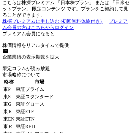
こちらは株探プレミアム 「
日本株プラン
」 または 「
日米セ
ットプラン
」
限定コンテンツ
です。プランをご契約して見
ることができます。
株探プレミアムに申し込む
(初回無料体験付き)
プレミア
ム会員の方はこちらからログイン
プレミアム会員になると...
株価情報をリアルタイムで提供
企業業績の表示期数を拡大
限定コラムが読み放題
市場略称について
略称
市場
東P
東証プライム
東S
東証スタンダード
東G
東証グロース
東Ｅ
東証ETF
東EN
東証ETN
東Ｒ
東証REIT