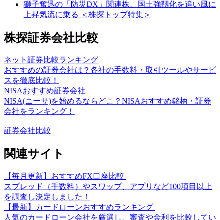
獅子奮迅の「防災DX」関連株、国土強靱化を追い風に
上昇気流に乗る ＜株探トップ特集＞
株探証券会社比較
ネット証券比較ランキング
おすすめの証券会社は？各社の手数料・取引ツールやサービ
スを徹底比較！
NISAおすすめ証券会社
NISA(ニーサ)を始めるならどこ？NISAおすすめ銘柄・証券
会社をランキング！
証券会社比較
関連サイト
【毎月更新】おすすめFX口座比較
スプレッド（手数料）やスワップ、アプリなど100項目以上
を調査し決定しました！
【最新】カードローンおすすめランキング
人気のカードローン会社を厳選し、審査や金利を比較してい