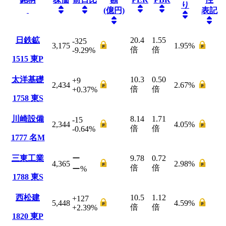
り
(億円)
表記
日鉄鉱
20.4
1.55
-325
3,175
1.95
%
倍
倍
-9.29
%
1515
東P
太洋基礎
10.3
0.50
+9
2,434
2.67
%
倍
倍
+0.37
%
1758
東S
川崎設備
8.14
1.71
-15
2,344
4.05
%
倍
倍
-0.64
%
1777
名M
三東工業
ー
9.78
0.72
4,365
2.98
%
倍
倍
ー
%
1788
東S
西松建
10.5
1.12
+127
5,448
4.59
%
倍
倍
+2.39
%
1820
東P