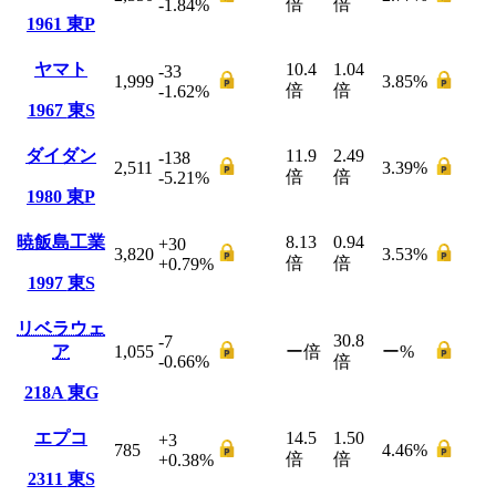
倍
倍
-1.84
%
1961
東P
ヤマト
10.4
1.04
-33
1,999
3.85
%
倍
倍
-1.62
%
1967
東S
ダイダン
11.9
2.49
-138
2,511
3.39
%
倍
倍
-5.21
%
1980
東P
暁飯島工業
8.13
0.94
+30
3,820
3.53
%
倍
倍
+0.79
%
1997
東S
リベラウェ
30.8
-7
ア
1,055
ー
倍
ー
%
-0.66
%
倍
218A
東G
エプコ
14.5
1.50
+3
785
4.46
%
倍
倍
+0.38
%
2311
東S