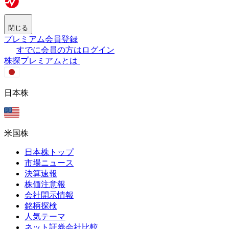
閉じる
プレミアム会員登録
すでに会員の方はログイン
株探プレミアムとは
日本株
米国株
日本株トップ
市場ニュース
決算速報
株価注意報
会社開示情報
銘柄探検
人気テーマ
ネット証券会社比較