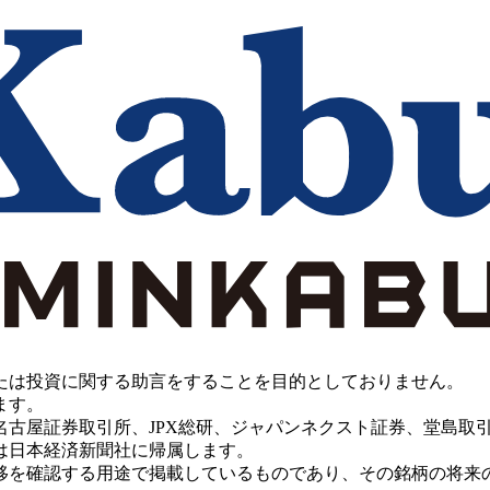
たは投資に関する助言をすることを目的としておりません。
ます。
PX総研、ジャパンネクスト証券、堂島取引所、China Investment 
は日本経済新聞社に帰属します。
移を確認する用途で掲載しているものであり、その銘柄の将来