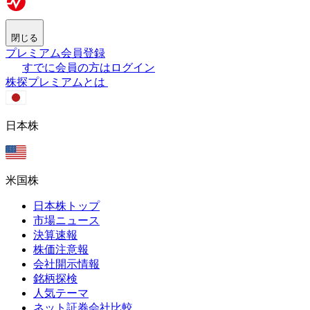
閉じる
プレミアム会員登録
すでに会員の方はログイン
株探プレミアムとは
日本株
米国株
日本株トップ
市場ニュース
決算速報
株価注意報
会社開示情報
銘柄探検
人気テーマ
ネット証券会社比較