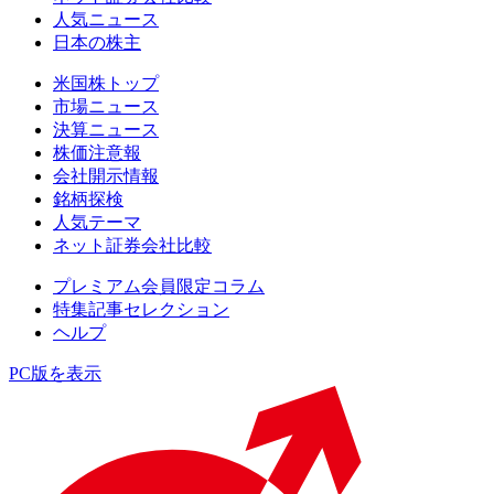
人気ニュース
日本の株主
米国株トップ
市場ニュース
決算ニュース
株価注意報
会社開示情報
銘柄探検
人気テーマ
ネット証券会社比較
プレミアム会員限定コラム
特集記事セレクション
ヘルプ
PC版を表示