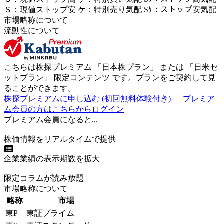
Ｓ
：
現値ストップ安
ケ
：
特別売
り
気配
Sｹ
：
ストップ安気配
市場略称について
流動性について
こちらは株探プレミアム 「
日本株プラン
」 または 「
日米セ
ットプラン
」
限定コンテンツ
です。プランをご契約して見
ることができます。
株探プレミアムに申し込む
(初回無料体験付き)
プレミア
ム会員の方はこちらからログイン
プレミアム会員になると...
株価情報をリアルタイムで提供
企業業績の表示期数を拡大
限定コラムが読み放題
市場略称について
略称
市場
東P
東証プライム