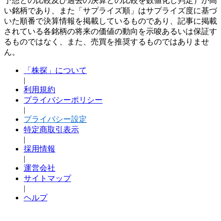
予想との比較及び過去の決算との比較を数値化し判定）が高
い銘柄であり、また「サプライズ順」はサプライズ度に基づ
いた順番で決算情報を掲載しているものであり、記事に掲載
されている各銘柄の将来の価値の動向を示唆あるいは保証す
るものではなく、また、売買を推奨するものではありませ
ん。
「株探」について
|
利用規約
プライバシーポリシー
|
プライバシー設定
特定商取引表示
|
採用情報
|
運営会社
サイトマップ
|
ヘルプ