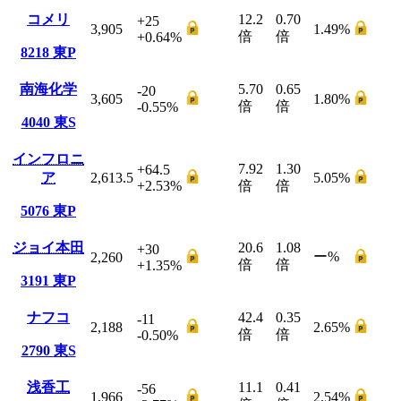
コメリ
12.2
0.70
+25
3,905
1.49
%
倍
倍
+0.64
%
8218
東P
南海化学
5.70
0.65
-20
3,605
1.80
%
倍
倍
-0.55
%
4040
東S
インフロニ
7.92
1.30
+64.5
ア
2,613.5
5.05
%
+2.53
%
倍
倍
5076
東P
ジョイ本田
20.6
1.08
+30
ー
%
2,260
倍
倍
+1.35
%
3191
東P
ナフコ
42.4
0.35
-11
2,188
2.65
%
倍
倍
-0.50
%
2790
東S
浅香工
11.1
0.41
-56
1,966
2.54
%