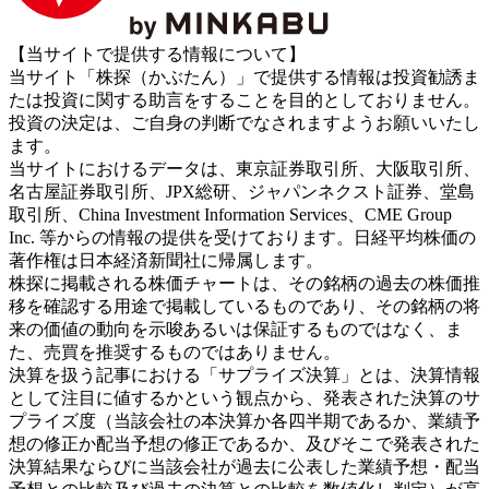
【当サイトで提供する情報について】
当サイト「株探（かぶたん）」で提供する情報は投資勧誘ま
たは投資に関する助言をすることを目的としておりません。
投資の決定は、ご自身の判断でなされますようお願いいたし
ます。
当サイトにおけるデータは、東京証券取引所、大阪取引所、
名古屋証券取引所、JPX総研、ジャパンネクスト証券、堂島
取引所、China Investment Information Services、CME Group
Inc. 等からの情報の提供を受けております。日経平均株価の
著作権は日本経済新聞社に帰属します。
株探に掲載される株価チャートは、その銘柄の過去の株価推
移を確認する用途で掲載しているものであり、その銘柄の将
来の価値の動向を示唆あるいは保証するものではなく、ま
た、売買を推奨するものではありません。
決算を扱う記事における「サプライズ決算」とは、決算情報
として注目に値するかという観点から、発表された決算のサ
プライズ度（当該会社の本決算か各四半期であるか、業績予
想の修正か配当予想の修正であるか、及びそこで発表された
決算結果ならびに当該会社が過去に公表した業績予想・配当