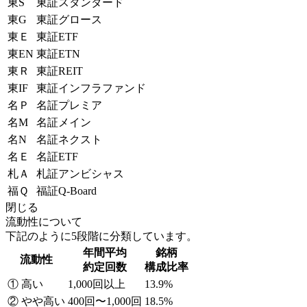
東S
東証スタンダード
東G
東証グロース
東Ｅ
東証ETF
東EN
東証ETN
東Ｒ
東証REIT
東IF
東証インフラファンド
名Ｐ
名証プレミア
名M
名証メイン
名N
名証ネクスト
名Ｅ
名証ETF
札Ａ
札証アンビシャス
福Ｑ
福証Q-Board
閉じる
流動性について
下記のように5段階に分類しています。
年間平均
銘柄
流動性
約定回数
構成比率
① 高い
1,000回以上
13.9%
② やや高い
400回〜1,000回
18.5%