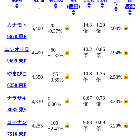
り
(億円)
表記
カナモト
14.3
1.20
-20
5,400
2.04
%
倍
倍
-0.37
%
9678
東P
ニシオＨＤ
10.2
0.86
+60
4,490
2.94
%
倍
倍
+1.35
%
9699
東P
やまびこ
10.8
1.35
+155
4,350
2.53
%
倍
倍
+3.69
%
6250
東P
ナラサキ
8.67
0.73
0
4,330
3.23
%
倍
倍
0.00
%
8085
東S
コーナン
9.83
0.69
+100
4,255
3.29
%
倍
倍
+2.41
%
7516
東P