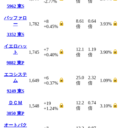
倍
倍
-2.77
%
5962
東S
バッファロ
8.61
0.64
+8
ー
1,782
3.93
%
+0.45
%
倍
倍
3352
東S
イエロハッ
12.1
1.19
+7
ト
1,745
3.90
%
+0.40
%
倍
倍
9882
東P
エコシステ
25.0
2.32
+6
ム
1,649
1.09
%
+0.37
%
倍
倍
9249
東S
ＤＣＭ
12.2
0.74
+19
1,548
3.10
%
倍
倍
+1.24
%
3050
東P
オートバク