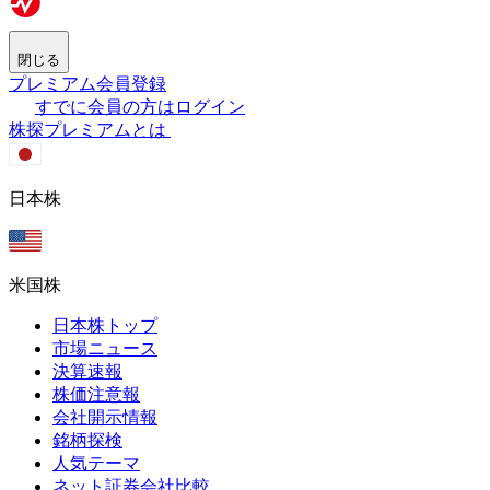
閉じる
プレミアム会員登録
すでに会員の方はログイン
株探プレミアムとは
日本株
米国株
日本株トップ
市場ニュース
決算速報
株価注意報
会社開示情報
銘柄探検
人気テーマ
ネット証券会社比較