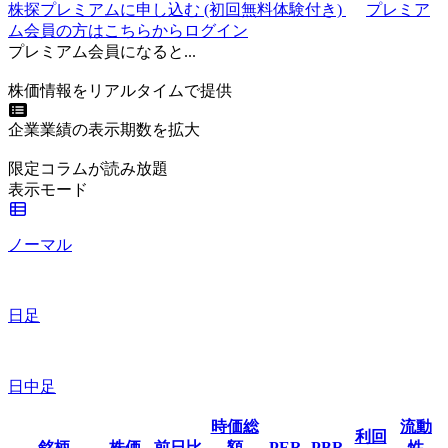
株探プレミアムに申し込む
(初回無料体験付き)
プレミア
ム会員の方はこちらからログイン
プレミアム会員になると...
株価情報をリアルタイムで提供
企業業績の表示期数を拡大
限定コラムが読み放題
表示モード
ノーマル
日足
日中足
時価総
流動
利回
銘柄
株価
前日比
額
PER
PBR
性