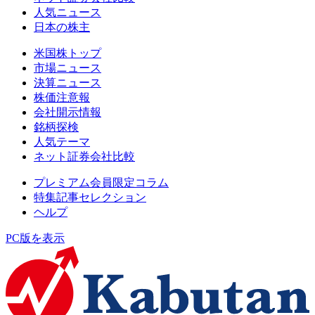
人気ニュース
日本の株主
米国株トップ
市場ニュース
決算ニュース
株価注意報
会社開示情報
銘柄探検
人気テーマ
ネット証券会社比較
プレミアム会員限定コラム
特集記事セレクション
ヘルプ
PC版を表示