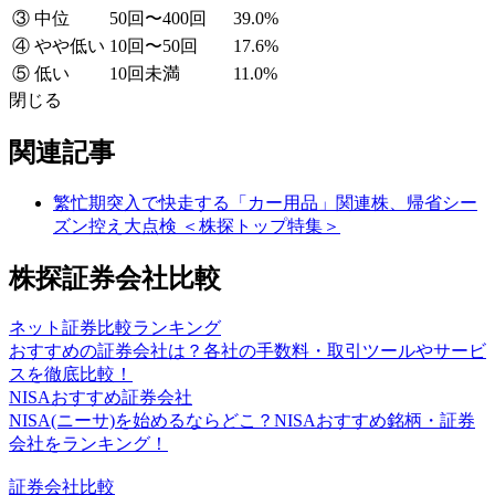
③ 中位
50回〜400回
39.0%
④ やや低い
10回〜50回
17.6%
⑤ 低い
10回未満
11.0%
閉じる
関連記事
繁忙期突入で快走する「カー用品」関連株、帰省シー
ズン控え大点検 ＜株探トップ特集＞
株探証券会社比較
ネット証券比較ランキング
おすすめの証券会社は？各社の手数料・取引ツールやサービ
スを徹底比較！
NISAおすすめ証券会社
NISA(ニーサ)を始めるならどこ？NISAおすすめ銘柄・証券
会社をランキング！
証券会社比較