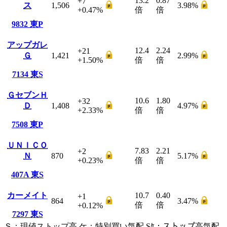
13.2
0.87
+7
ス
1,506
3.98
%
+0.47
%
倍
倍
9832
東P
アップガレ
12.4
2.24
+21
Ｇ
1,421
2.99
%
+1.50
%
倍
倍
7134
東S
ＧセブンＨ
10.6
1.80
+32
Ｄ
1,408
4.97
%
+2.33
%
倍
倍
7508
東P
ＵＮＩＣＯ
7.83
2.21
+2
Ｎ
870
5.17
%
+0.23
%
倍
倍
407A
東S
カーメイト
10.7
0.40
+1
864
3.47
%
倍
倍
+0.12
%
7297
東S
Ｓ
：
現値ストップ高
ケ
：
特別買い気配
Sｹ
：
ストップ高気配