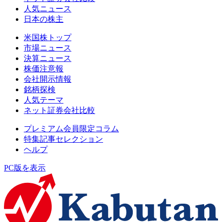
人気ニュース
日本の株主
米国株トップ
市場ニュース
決算ニュース
株価注意報
会社開示情報
銘柄探検
人気テーマ
ネット証券会社比較
プレミアム会員限定コラム
特集記事セレクション
ヘルプ
PC版を表示