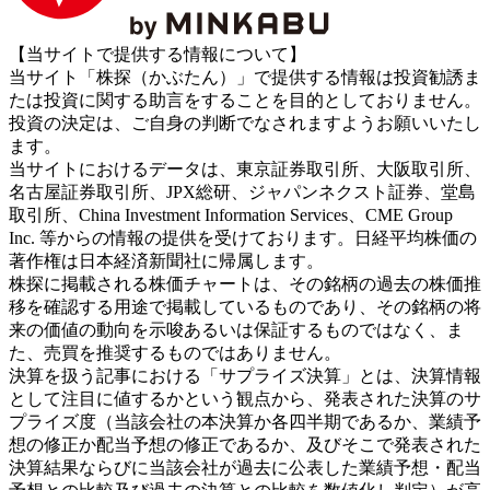
【当サイトで提供する情報について】
当サイト「株探（かぶたん）」で提供する情報は投資勧誘ま
たは投資に関する助言をすることを目的としておりません。
投資の決定は、ご自身の判断でなされますようお願いいたし
ます。
当サイトにおけるデータは、東京証券取引所、大阪取引所、
名古屋証券取引所、JPX総研、ジャパンネクスト証券、堂島
取引所、China Investment Information Services、CME Group
Inc. 等からの情報の提供を受けております。日経平均株価の
著作権は日本経済新聞社に帰属します。
株探に掲載される株価チャートは、その銘柄の過去の株価推
移を確認する用途で掲載しているものであり、その銘柄の将
来の価値の動向を示唆あるいは保証するものではなく、ま
た、売買を推奨するものではありません。
決算を扱う記事における「サプライズ決算」とは、決算情報
として注目に値するかという観点から、発表された決算のサ
プライズ度（当該会社の本決算か各四半期であるか、業績予
想の修正か配当予想の修正であるか、及びそこで発表された
決算結果ならびに当該会社が過去に公表した業績予想・配当