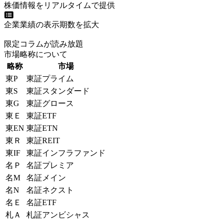
株価情報をリアルタイムで提供
企業業績の表示期数を拡大
限定コラムが読み放題
市場略称について
略称
市場
東P
東証プライム
東S
東証スタンダード
東G
東証グロース
東Ｅ
東証ETF
東EN
東証ETN
東Ｒ
東証REIT
東IF
東証インフラファンド
名Ｐ
名証プレミア
名M
名証メイン
名N
名証ネクスト
名Ｅ
名証ETF
札Ａ
札証アンビシャス