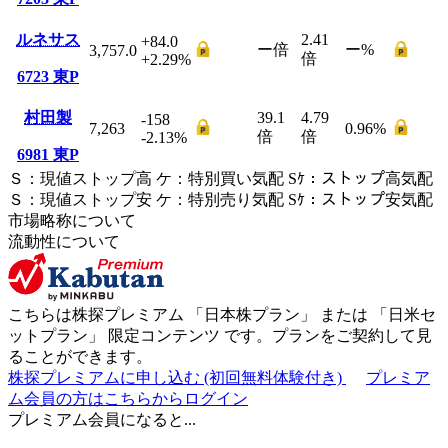
ルネサス
2.41
+84.0
ー
倍
ー
%
3,757.0
倍
+2.29
%
6723
東P
村田製
39.1
4.79
-158
7,263
0.96
%
倍
倍
-2.13
%
6981
東P
Ｓ
：
現値ストップ高
ケ
：
特別買い気配
Sｹ
：
ストップ高気配
Ｓ
：
現値ストップ安
ケ
：
特別売
り
気配
Sｹ
：
ストップ安気配
市場略称について
流動性について
こちらは株探プレミアム 「
日本株プラン
」 または 「
日米セ
ットプラン
」
限定コンテンツ
です。プランをご契約して見
ることができます。
株探プレミアムに申し込む
(初回無料体験付き)
プレミア
ム会員の方はこちらからログイン
プレミアム会員になると...