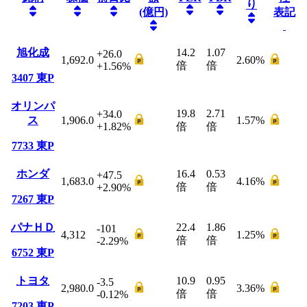
り
(億円)
表記
旭化成
14.2
1.07
+26.0
1,692.0
2.60
%
倍
倍
+1.56
%
3407
東P
オリンパ
19.8
2.71
+34.0
ス
1,906.0
1.57
%
+1.82
%
倍
倍
7733
東P
ホンダ
16.4
0.53
+47.5
1,683.0
4.16
%
倍
倍
+2.90
%
7267
東P
パナＨＤ
22.4
1.86
-101
4,312
1.25
%
倍
倍
-2.29
%
6752
東P
トヨタ
10.9
0.95
-3.5
2,980.0
3.36
%
倍
倍
-0.12
%
7203
東P