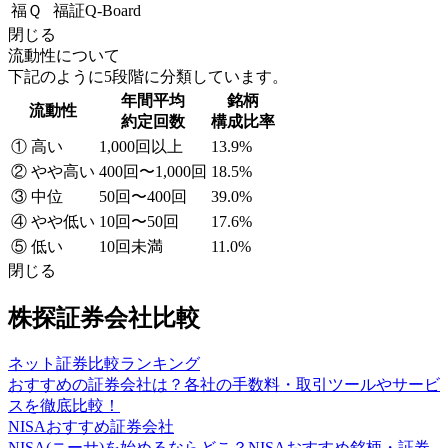
福Ｑ
福証Q-Board
閉じる
流動性について
下記のように5段階に分類しています。
年間平均
銘柄
流動性
約定回数
構成比率
① 高い
1,000回以上
13.9%
② やや高い
400回〜1,000回
18.5%
③ 中位
50回〜400回
39.0%
④ やや低い
10回〜50回
17.6%
⑤ 低い
10回未満
11.0%
閉じる
株探証券会社比較
ネット証券比較ランキング
おすすめの証券会社は？各社の手数料・取引ツールやサービ
スを徹底比較！
NISAおすすめ証券会社
NISA(ニーサ)を始めるならどこ？NISAおすすめ銘柄・証券