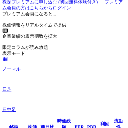
株探プレミアムに申し込む
(初回無料体験付き)
プレミア
ム会員の方はこちらからログイン
プレミアム会員になると...
株価情報をリアルタイムで提供
企業業績の表示期数を拡大
限定コラムが読み放題
表示モード
ノーマル
日足
日中足
時価総
流動
利回
銘柄
株価
前日比
額
PER
PBR
性