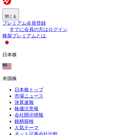
閉じる
プレミアム会員登録
すでに会員の方はログイン
株探プレミアムとは
日本株
米国株
日本株トップ
市場ニュース
決算速報
株価注意報
会社開示情報
銘柄探検
人気テーマ
ネット証券会社比較