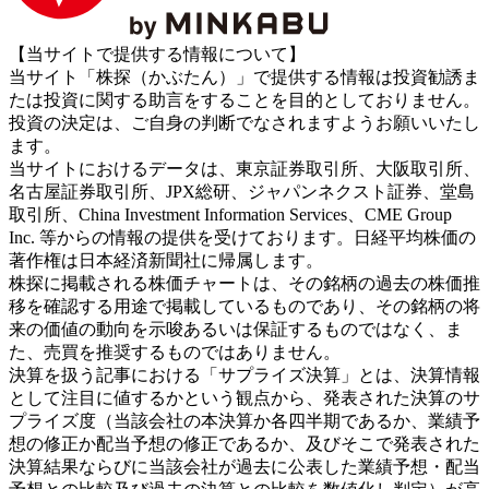
【当サイトで提供する情報について】
当サイト「株探（かぶたん）」で提供する情報は投資勧誘ま
たは投資に関する助言をすることを目的としておりません。
投資の決定は、ご自身の判断でなされますようお願いいたし
ます。
当サイトにおけるデータは、東京証券取引所、大阪取引所、
名古屋証券取引所、JPX総研、ジャパンネクスト証券、堂島
取引所、China Investment Information Services、CME Group
Inc. 等からの情報の提供を受けております。日経平均株価の
著作権は日本経済新聞社に帰属します。
株探に掲載される株価チャートは、その銘柄の過去の株価推
移を確認する用途で掲載しているものであり、その銘柄の将
来の価値の動向を示唆あるいは保証するものではなく、ま
た、売買を推奨するものではありません。
決算を扱う記事における「サプライズ決算」とは、決算情報
として注目に値するかという観点から、発表された決算のサ
プライズ度（当該会社の本決算か各四半期であるか、業績予
想の修正か配当予想の修正であるか、及びそこで発表された
決算結果ならびに当該会社が過去に公表した業績予想・配当