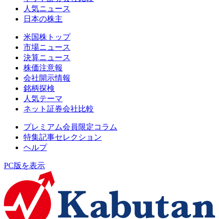
人気ニュース
日本の株主
米国株トップ
市場ニュース
決算ニュース
株価注意報
会社開示情報
銘柄探検
人気テーマ
ネット証券会社比較
プレミアム会員限定コラム
特集記事セレクション
ヘルプ
PC版を表示