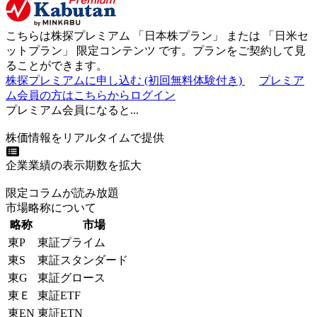
こちらは株探プレミアム 「
日本株プラン
」 または 「
日米セ
ットプラン
」
限定コンテンツ
です。プランをご契約して見
ることができます。
株探プレミアムに申し込む
(初回無料体験付き)
プレミア
ム会員の方はこちらからログイン
プレミアム会員になると...
株価情報をリアルタイムで提供
企業業績の表示期数を拡大
限定コラムが読み放題
市場略称について
略称
市場
東P
東証プライム
東S
東証スタンダード
東G
東証グロース
東Ｅ
東証ETF
東EN
東証ETN