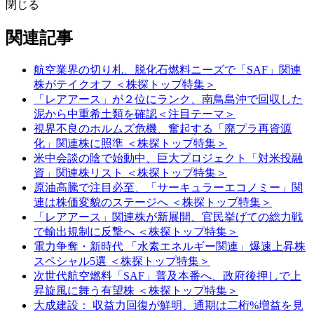
閉じる
関連記事
航空業界の切り札、脱化石燃料ニーズで「SAF」関連
株がテイクオフ ＜株探トップ特集＞
「レアアース」が２位にランク、南鳥島沖で回収した
泥から中重希土類を確認＜注目テーマ＞
視界不良のホルムズ危機、奮起する「廃プラ再資源
化」関連株に照準 ＜株探トップ特集＞
米中会談の陰で始動中、巨大プロジェクト「対米投融
資」関連株リスト ＜株探トップ特集＞
原油高騰で注目必至、「サーキュラーエコノミー」関
連は株価変貌のステージへ ＜株探トップ特集＞
「レアアース」関連株が新展開、官民挙げての総力戦
で輸出規制に反撃へ ＜株探トップ特集＞
電力争奪・新時代 「水素エネルギー関連」爆速上昇株
スペシャル5選 ＜株探トップ特集＞
次世代航空燃料「SAF」普及本番へ、政府後押しで上
昇旋風に舞う有望株 ＜株探トップ特集＞
大成建設： 収益力回復が鮮明、通期は二桁%増益を見