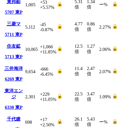
東邦鉛
5.31
1.34
+53
ー
%
1,005
倍
倍
+5.57
%
5707
東P
三菱マ
4.77
0.86
-45
5,112
2.27
%
倍
倍
-0.87
%
5711
東P
住友鉱
12.5
1.27
+1,066
10,065
2.06
%
倍
倍
+11.85
%
5713
東P
三井海洋
11.4
2.47
-666
9,654
2.07
%
倍
倍
-6.45
%
6269
東P
東洋エン
22.5
3.47
+229
ジ
2,301
1.09
%
+11.05
%
倍
倍
6330
東P
千代建
26.1
5.43
+17
ー
%
698
倍
倍
+2.50
%