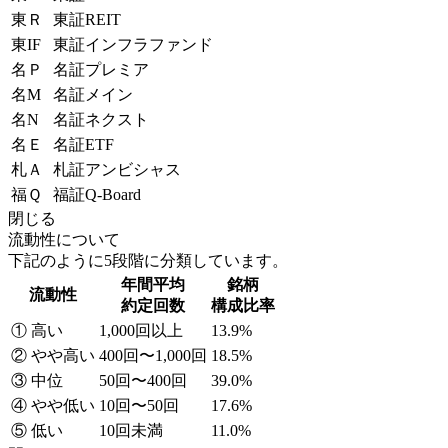
東Ｒ
東証REIT
東IF
東証インフラファンド
名Ｐ
名証プレミア
名M
名証メイン
名N
名証ネクスト
名Ｅ
名証ETF
札Ａ
札証アンビシャス
福Ｑ
福証Q-Board
閉じる
流動性について
下記のように5段階に分類しています。
年間平均
銘柄
流動性
約定回数
構成比率
① 高い
1,000回以上
13.9%
② やや高い
400回〜1,000回
18.5%
③ 中位
50回〜400回
39.0%
④ やや低い
10回〜50回
17.6%
⑤ 低い
10回未満
11.0%