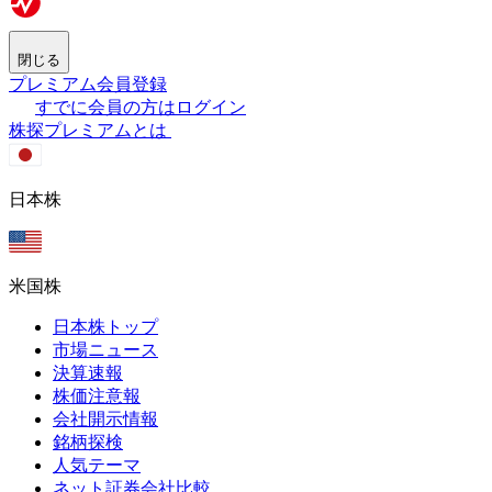
閉じる
プレミアム会員登録
すでに会員の方はログイン
株探プレミアムとは
日本株
米国株
日本株トップ
市場ニュース
決算速報
株価注意報
会社開示情報
銘柄探検
人気テーマ
ネット証券会社比較