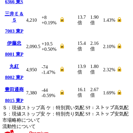
6366
東S
三井Ｅ＆
13.7
1.90
+8
Ｓ
4,210
1.43
%
+0.19
%
倍
倍
7003
東P
伊藤忠
15.4
2.16
+10.5
2,090.5
2.10
%
倍
倍
+0.50
%
8001
東P
丸紅
13.9
1.80
-74
4,950
2.32
%
倍
倍
-1.47
%
8002
東P
豊田通商
16.1
2.67
-44
7,380
1.69
%
倍
倍
-0.59
%
8015
東P
Ｓ
：
現値ストップ高
ケ
：
特別買い気配
Sｹ
：
ストップ高気配
Ｓ
：
現値ストップ安
ケ
：
特別売
り
気配
Sｹ
：
ストップ安気配
市場略称について
流動性について