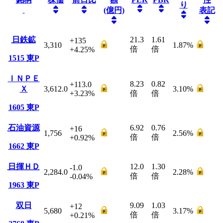
り
(億円)
表記
日鉄鉱
21.3
1.61
+135
3,310
1.87
%
倍
倍
+4.25
%
1515
東P
ＩＮＰＥ
8.23
0.82
+113.0
Ｘ
3,612.0
3.10
%
+3.23
%
倍
倍
1605
東P
石油資源
6.92
0.76
+16
1,756
2.56
%
倍
倍
+0.92
%
1662
東P
日揮ＨＤ
12.0
1.30
-1.0
2,284.0
2.28
%
倍
倍
-0.04
%
1963
東P
双日
9.09
1.03
+12
5,680
3.17
%
倍
倍
+0.21
%