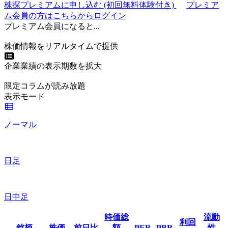
株探プレミアムに申し込む
(初回無料体験付き)
プレミア
ム会員の方はこちらからログイン
プレミアム会員になると...
株価情報をリアルタイムで提供
企業業績の表示期数を拡大
限定コラムが読み放題
表示モード
ノーマル
日足
日中足
時価総
流動
利回
銘柄
株価
前日比
額
PER
PBR
性