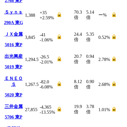
2768
東P
Ｓｙｎｓ
70.3
5.14
+35
ー
%
1,388
倍
倍
+2.59
%
290A
東G
ＪＸ金属
24.4
5.35
-41
3,845
0.52
%
倍
倍
-1.06
%
5016
東P
出光興産
20.7
0.94
-26.5
1,294.5
2.78
%
倍
倍
-2.01
%
5019
東P
ＥＮＥＯ
8.12
0.90
-82.0
Ｓ
1,267.5
2.68
%
-6.08
%
倍
倍
5020
東P
三井金属
19.9
3.78
-4,365
27,855
1.01
%
倍
倍
-13.55
%
5706
東P