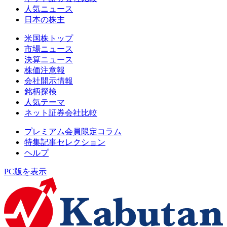
人気ニュース
日本の株主
米国株トップ
市場ニュース
決算ニュース
株価注意報
会社開示情報
銘柄探検
人気テーマ
ネット証券会社比較
プレミアム会員限定コラム
特集記事セレクション
ヘルプ
PC版を表示