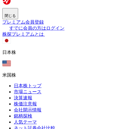
閉じる
プレミアム会員登録
すでに会員の方はログイン
株探プレミアムとは
日本株
米国株
日本株トップ
市場ニュース
決算速報
株価注意報
会社開示情報
銘柄探検
人気テーマ
ネット証券会社比較