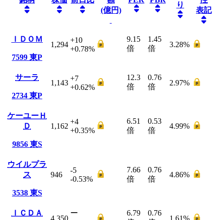
り
(億円)
表記
ＩＤＯＭ
9.15
1.45
+10
1,294
3.28
%
倍
倍
+0.78
%
7599
東P
サーラ
12.3
0.76
+7
1,143
2.97
%
倍
倍
+0.62
%
2734
東P
ケーユーＨ
6.51
0.53
+4
Ｄ
1,162
4.99
%
+0.35
%
倍
倍
9856
東S
ウイルプラ
7.66
0.76
-5
ス
946
4.86
%
-0.53
%
倍
倍
3538
東S
ＩＣＤＡ
ー
6.79
0.76
4,350
1.61
%