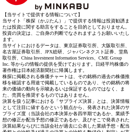
【当サイトで提供する情報について】
当サイト「株探（かぶたん）」で提供する情報は投資勧誘ま
たは投資に関する助言をすることを目的としておりません。
投資の決定は、ご自身の判断でなされますようお願いいたし
ます。
当サイトにおけるデータは、東京証券取引所、大阪取引所、
名古屋証券取引所、JPX総研、ジャパンネクスト証券、堂島
取引所、China Investment Information Services、CME Group
Inc. 等からの情報の提供を受けております。日経平均株価の
著作権は日本経済新聞社に帰属します。
株探に掲載される株価チャートは、その銘柄の過去の株価推
移を確認する用途で掲載しているものであり、その銘柄の将
来の価値の動向を示唆あるいは保証するものではなく、ま
た、売買を推奨するものではありません。
決算を扱う記事における「サプライズ決算」とは、決算情報
として注目に値するかという観点から、発表された決算のサ
プライズ度（当該会社の本決算か各四半期であるか、業績予
想の修正か配当予想の修正であるか、及びそこで発表された
決算結果ならびに当該会社が過去に公表した業績予想・配当