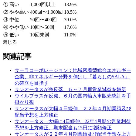
① 高い
1,000回以上
13.9%
② やや高い
400回〜1,000回
18.5%
③ 中位
50回〜400回
39.0%
④ やや低い
10回〜50回
17.6%
⑤ 低い
10回未満
11.0%
閉じる
関連記事
サーラコーポレーション：地域密着型総合エネルギー
企業、非エネルギー分野を伸ばし「暮らしのSALA」
の確立を目指す
サンオータスが急反落、５～７月期営業減益を嫌気
ウイルプラスが反発、６月の国内輸入車販売統計を手
掛かり視
サンオータスが大幅４日続伸、２２年４月期業績及び
配当予想を上方修正
サンオータス---大幅に4日続伸、22年4月期の営業利益
予想を上方修正、期末配当も15円に増額修正
サンオータスが２２年４月期業績及び配当予想を上方