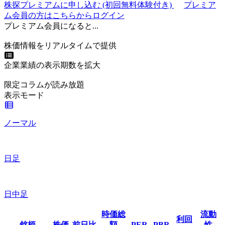
株探プレミアムに申し込む
(初回無料体験付き)
プレミア
ム会員の方はこちらからログイン
プレミアム会員になると...
株価情報をリアルタイムで提供
企業業績の表示期数を拡大
限定コラムが読み放題
表示モード
ノーマル
日足
日中足
時価総
流動
利回
銘柄
株価
前日比
額
PER
PBR
性