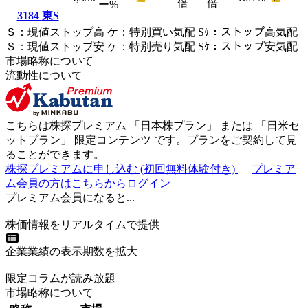
倍
倍
ー
%
3184
東S
Ｓ
：
現値ストップ高
ケ
：
特別買い気配
Sｹ
：
ストップ高気配
Ｓ
：
現値ストップ安
ケ
：
特別売
り
気配
Sｹ
：
ストップ安気配
市場略称について
流動性について
こちらは株探プレミアム 「
日本株プラン
」 または 「
日米セ
ットプラン
」
限定コンテンツ
です。プランをご契約して見
ることができます。
株探プレミアムに申し込む
(初回無料体験付き)
プレミア
ム会員の方はこちらからログイン
プレミアム会員になると...
株価情報をリアルタイムで提供
企業業績の表示期数を拡大
限定コラムが読み放題
市場略称について