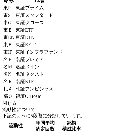
略称
市場
東P
東証プライム
東S
東証スタンダード
東G
東証グロース
東Ｅ
東証ETF
東EN
東証ETN
東Ｒ
東証REIT
東IF
東証インフラファンド
名Ｐ
名証プレミア
名M
名証メイン
名N
名証ネクスト
名Ｅ
名証ETF
札Ａ
札証アンビシャス
福Ｑ
福証Q-Board
閉じる
流動性について
下記のように5段階に分類しています。
年間平均
銘柄
流動性
約定回数
構成比率