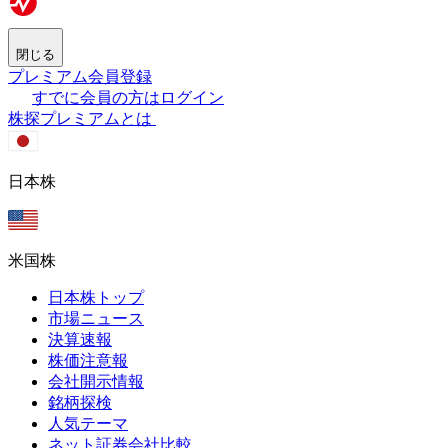
閉じる
プレミアム会員登録
すでに会員の方はログイン
株探プレミアムとは
日本株
米国株
日本株トップ
市場ニュース
決算速報
株価注意報
会社開示情報
銘柄探検
人気テーマ
ネット証券会社比較