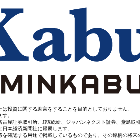
たは投資に関する助言をすることを目的としておりません。
ます。
PX総研、ジャパンネクスト証券、堂島取引所、China Investment 
は日本経済新聞社に帰属します。
移を確認する用途で掲載しているものであり、その銘柄の将来