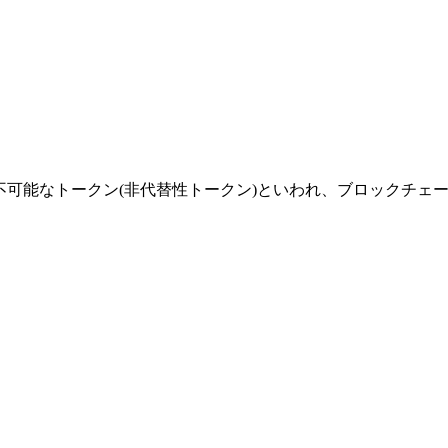
略。代替不可能なトークン(非代替性トークン)といわれ、ブロックチェーン