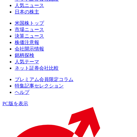
人気ニュース
日本の株主
米国株トップ
市場ニュース
決算ニュース
株価注意報
会社開示情報
銘柄探検
人気テーマ
ネット証券会社比較
プレミアム会員限定コラム
特集記事セレクション
ヘルプ
PC版を表示