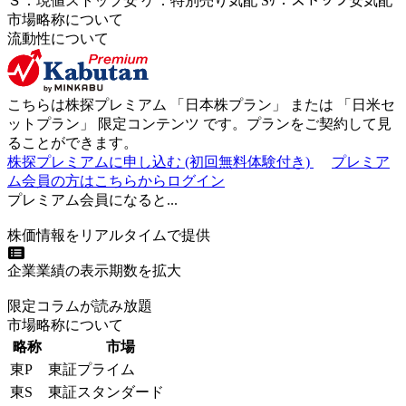
Ｓ
：
現値ストップ安
ケ
：
特別売
り
気配
Sｹ
：
ストップ安気配
市場略称について
流動性について
こちらは株探プレミアム 「
日本株プラン
」 または 「
日米セ
ットプラン
」
限定コンテンツ
です。プランをご契約して見
ることができます。
株探プレミアムに申し込む
(初回無料体験付き)
プレミア
ム会員の方はこちらからログイン
プレミアム会員になると...
株価情報をリアルタイムで提供
企業業績の表示期数を拡大
限定コラムが読み放題
市場略称について
略称
市場
東P
東証プライム
東S
東証スタンダード