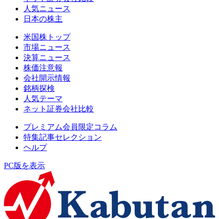
人気ニュース
日本の株主
米国株トップ
市場ニュース
決算ニュース
株価注意報
会社開示情報
銘柄探検
人気テーマ
ネット証券会社比較
プレミアム会員限定コラム
特集記事セレクション
ヘルプ
PC版を表示