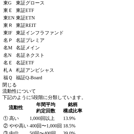
東G
東証グロース
東Ｅ
東証ETF
東EN
東証ETN
東Ｒ
東証REIT
東IF
東証インフラファンド
名Ｐ
名証プレミア
名M
名証メイン
名N
名証ネクスト
名Ｅ
名証ETF
札Ａ
札証アンビシャス
福Ｑ
福証Q-Board
閉じる
流動性について
下記のように5段階に分類しています。
年間平均
銘柄
流動性
約定回数
構成比率
① 高い
1,000回以上
13.9%
② やや高い
400回〜1,000回
18.5%
③ 中位
50回〜400回
39.0%