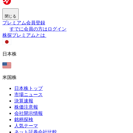
閉じる
プレミアム会員登録
すでに会員の方はログイン
株探プレミアムとは
日本株
米国株
日本株トップ
市場ニュース
決算速報
株価注意報
会社開示情報
銘柄探検
人気テーマ
ネット証券会社比較