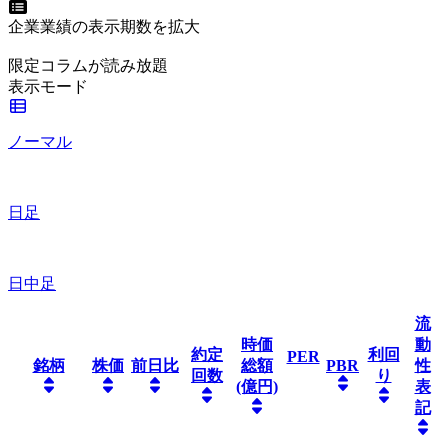
企業業績の表示期数を拡大
限定コラムが読み放題
表示モード
ノーマル
日足
日中足
流
時価
動
約定
利回
PER
銘柄
株価
前日比
総額
PBR
性
回数
り
(億円)
表
記