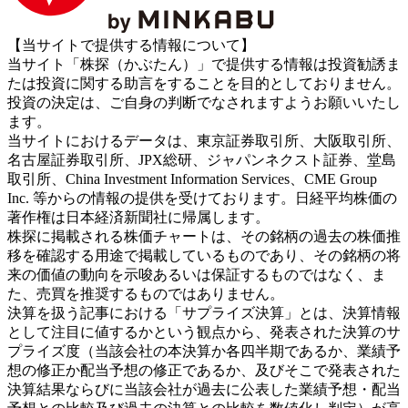
【当サイトで提供する情報について】
当サイト「株探（かぶたん）」で提供する情報は投資勧誘ま
たは投資に関する助言をすることを目的としておりません。
投資の決定は、ご自身の判断でなされますようお願いいたし
ます。
当サイトにおけるデータは、東京証券取引所、大阪取引所、
名古屋証券取引所、JPX総研、ジャパンネクスト証券、堂島
取引所、China Investment Information Services、CME Group
Inc. 等からの情報の提供を受けております。日経平均株価の
著作権は日本経済新聞社に帰属します。
株探に掲載される株価チャートは、その銘柄の過去の株価推
移を確認する用途で掲載しているものであり、その銘柄の将
来の価値の動向を示唆あるいは保証するものではなく、ま
た、売買を推奨するものではありません。
決算を扱う記事における「サプライズ決算」とは、決算情報
として注目に値するかという観点から、発表された決算のサ
プライズ度（当該会社の本決算か各四半期であるか、業績予
想の修正か配当予想の修正であるか、及びそこで発表された
決算結果ならびに当該会社が過去に公表した業績予想・配当