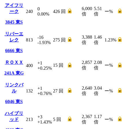
アイフリ
6,000
5.51
0
ーク
240
426
回
ー
%
0.00
%
倍
倍
3845
東S
リバーエ
3,388
1.46
-16
レク
813
275
回
1.23
%
-1.93
%
倍
倍
6666
東S
ＲＯＸＸ
2,857
2.08
+1
15
回
ー
%
400
倍
倍
+0.25
%
241A
東G
リンクバ
2,640
3.04
+1
ル
132
27
回
ー
%
+0.76
%
倍
倍
6046
東S
ハイブリ
2,367
1.17
+3
ッド
213
5
回
ー
%
+1.43
%
倍
倍