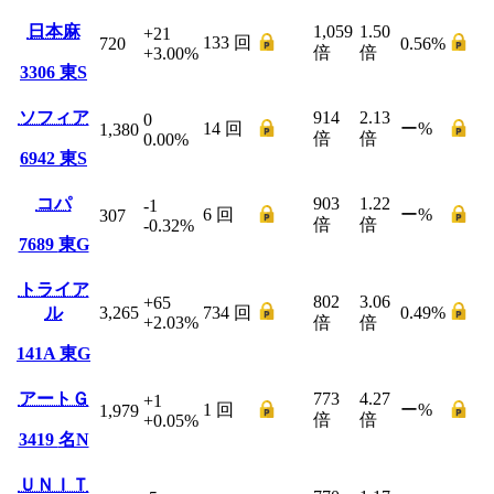
日本麻
1,059
1.50
+21
133
回
720
0.56
%
倍
倍
+3.00
%
3306
東S
ソフィア
914
2.13
0
14
回
ー
%
1,380
倍
倍
0.00
%
6942
東S
コパ
903
1.22
-1
6
回
ー
%
307
倍
倍
-0.32
%
7689
東G
トライア
802
3.06
+65
ル
3,265
734
回
0.49
%
+2.03
%
倍
倍
141A
東G
アートＧ
773
4.27
+1
1
回
ー
%
1,979
倍
倍
+0.05
%
3419
名N
ＵＮＩＴ