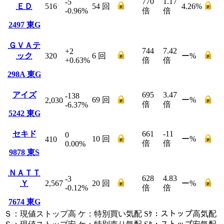
770
1.17
-5
ＥＤ
516
54
回
4.26
%
-0.96
%
倍
倍
2497
東G
ＧＶＡテ
744
7.42
+2
ック
320
6
回
ー
%
+0.63
%
倍
倍
298A
東G
アイズ
695
3.47
-138
69
回
ー
%
2,030
倍
倍
-6.37
%
5242
東G
セキド
661
-11
0
10
回
ー
%
410
倍
倍
0.00
%
9878
東S
ＮＡＴＴ
628
4.83
-3
Ｙ
2,567
20
回
ー
%
-0.12
%
倍
倍
7674
東G
Ｓ
：
現値ストップ高
ケ
：
特別買い気配
Sｹ
：
ストップ高気配