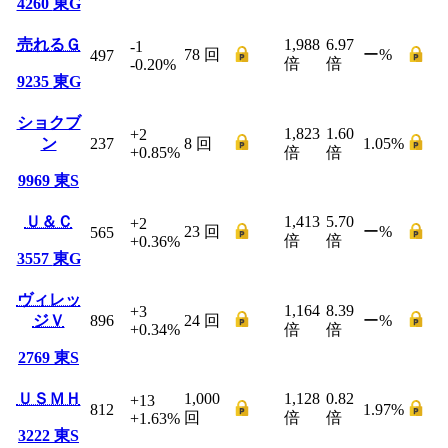
4260
東G
売れるＧ
1,988
6.97
-1
78
回
ー
%
497
倍
倍
-0.20
%
9235
東G
ショクブ
1,823
1.60
+2
ン
237
8
回
1.05
%
+0.85
%
倍
倍
9969
東S
Ｕ＆Ｃ
1,413
5.70
+2
23
回
ー
%
565
倍
倍
+0.36
%
3557
東G
ヴィレッ
1,164
8.39
+3
ジＶ
896
24
回
ー
%
+0.34
%
倍
倍
2769
東S
ＵＳＭＨ
1,000
1,128
0.82
+13
812
1.97
%
回
倍
倍
+1.63
%
3222
東S