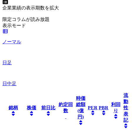
企業業績の表示期数を拡大
限定コラムが読み放題
表示モード
ノーマル
日足
日中足
流
時価
動
約定回
総額
利回
銘柄
株価
前日比
PER
PBR
性
数
(億
り
表
円)
記