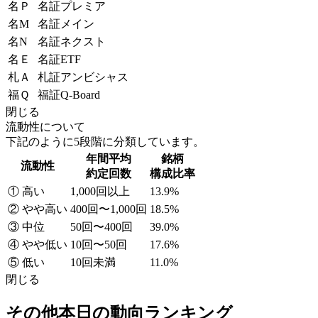
名Ｐ
名証プレミア
名M
名証メイン
名N
名証ネクスト
名Ｅ
名証ETF
札Ａ
札証アンビシャス
福Ｑ
福証Q-Board
閉じる
流動性について
下記のように5段階に分類しています。
年間平均
銘柄
流動性
約定回数
構成比率
① 高い
1,000回以上
13.9%
② やや高い
400回〜1,000回
18.5%
③ 中位
50回〜400回
39.0%
④ やや低い
10回〜50回
17.6%
⑤ 低い
10回未満
11.0%
閉じる
その他本日の動向ランキング