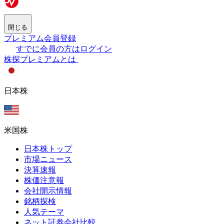
閉じる
プレミアム会員登録
すでに会員の方はログイン
株探プレミアムとは
日本株
米国株
日本株トップ
市場ニュース
決算速報
株価注意報
会社開示情報
銘柄探検
人気テーマ
ネット証券会社比較