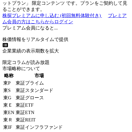
ットプラン
」
限定コンテンツ
です。プランをご契約して見
ることができます。
株探プレミアムに申し込む
(初回無料体験付き)
プレミア
ム会員の方はこちらからログイン
プレミアム会員になると...
株価情報をリアルタイムで提供
企業業績の表示期数を拡大
限定コラムが読み放題
市場略称について
略称
市場
東P
東証プライム
東S
東証スタンダード
東G
東証グロース
東Ｅ
東証ETF
東EN
東証ETN
東Ｒ
東証REIT
東IF
東証インフラファンド