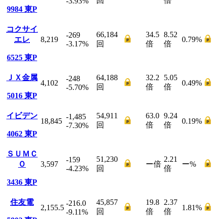
回
倍
-3.93
%
9984
東P
コクサイ
66,184
34.5
8.52
-269
エレ
8,219
0.79
%
-3.17
%
回
倍
倍
6525
東P
ＪＸ金属
64,188
32.2
5.05
-248
4,102
0.49
%
回
倍
倍
-5.70
%
5016
東P
イビデン
54,911
63.0
9.24
-1,485
18,845
0.19
%
回
倍
倍
-7.30
%
4062
東P
ＳＵＭＣ
51,230
2.21
-159
Ｏ
3,597
ー
倍
ー
%
-4.23
%
回
倍
3436
東P
住友電
45,857
19.8
2.37
-216.0
2,155.5
1.81
%
回
倍
倍
-9.11
%