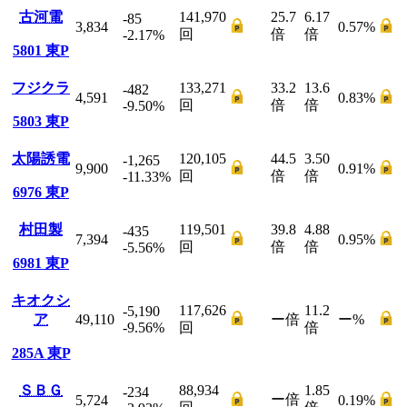
古河電
141,970
25.7
6.17
-85
3,834
0.57
%
回
倍
倍
-2.17
%
5801
東P
フジクラ
133,271
33.2
13.6
-482
4,591
0.83
%
回
倍
倍
-9.50
%
5803
東P
太陽誘電
120,105
44.5
3.50
-1,265
9,900
0.91
%
回
倍
倍
-11.33
%
6976
東P
村田製
119,501
39.8
4.88
-435
7,394
0.95
%
回
倍
倍
-5.56
%
6981
東P
キオクシ
117,626
11.2
-5,190
ア
49,110
ー
倍
ー
%
-9.56
%
回
倍
285A
東P
ＳＢＧ
88,934
1.85
-234
ー
倍
5,724
0.19
%