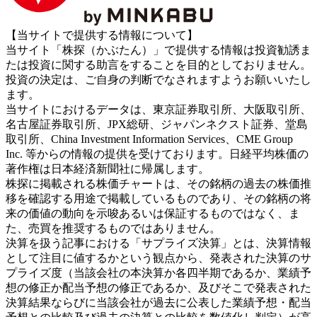
【当サイトで提供する情報について】
当サイト「株探（かぶたん）」で提供する情報は投資勧誘ま
たは投資に関する助言をすることを目的としておりません。
投資の決定は、ご自身の判断でなされますようお願いいたし
ます。
当サイトにおけるデータは、東京証券取引所、大阪取引所、
名古屋証券取引所、JPX総研、ジャパンネクスト証券、堂島
取引所、China Investment Information Services、CME Group
Inc. 等からの情報の提供を受けております。日経平均株価の
著作権は日本経済新聞社に帰属します。
株探に掲載される株価チャートは、その銘柄の過去の株価推
移を確認する用途で掲載しているものであり、その銘柄の将
来の価値の動向を示唆あるいは保証するものではなく、ま
た、売買を推奨するものではありません。
決算を扱う記事における「サプライズ決算」とは、決算情報
として注目に値するかという観点から、発表された決算のサ
プライズ度（当該会社の本決算か各四半期であるか、業績予
想の修正か配当予想の修正であるか、及びそこで発表された
決算結果ならびに当該会社が過去に公表した業績予想・配当