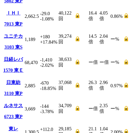
5802
東P
ＩＨＩ
40,122
16.4
4.05
-29.0
2,662.5
0.86
%
回
倍
倍
-1.08
%
7013
東P
ユニチカ
39,274
14.5
2.04
+180
ー
%
1,189
回
倍
倍
+17.84
%
3103
東S
日経レバ
38,633
-1,410
ー
倍
ー
倍
ー
%
68,470
回
-2.02
%
1570
東Ｅ
日東紡
37,068
26.3
2.96
-670
2,885
0.97
%
回
倍
倍
-18.85
%
3110
東P
ルネサス
34,709
2.35
-144
ー
倍
ー
%
3,669
回
倍
-3.78
%
6723
東P
東レ
29,185
21.1
1.04
+112.0
1,300.5
2.00
%