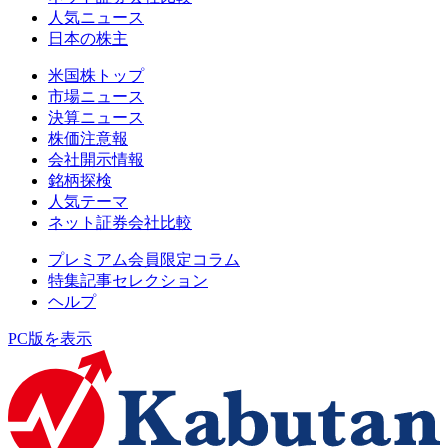
人気ニュース
日本の株主
米国株トップ
市場ニュース
決算ニュース
株価注意報
会社開示情報
銘柄探検
人気テーマ
ネット証券会社比較
プレミアム会員限定コラム
特集記事セレクション
ヘルプ
PC版を表示