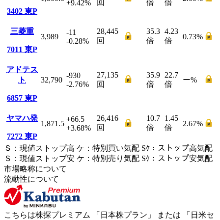
回
倍
倍
+9.42
%
3402
東P
三菱重
28,445
35.3
4.23
-11
3,989
0.73
%
回
倍
倍
-0.28
%
7011
東P
アドテス
27,135
35.9
22.7
-930
ト
32,790
ー
%
-2.76
%
回
倍
倍
6857
東P
ヤマハ発
26,416
10.7
1.45
+66.5
1,871.5
2.67
%
回
倍
倍
+3.68
%
7272
東P
Ｓ
：
現値ストップ高
ケ
：
特別買い気配
Sｹ
：
ストップ高気配
Ｓ
：
現値ストップ安
ケ
：
特別売
り
気配
Sｹ
：
ストップ安気配
市場略称について
流動性について
こちらは株探プレミアム 「
日本株プラン
」 または 「
日米セ