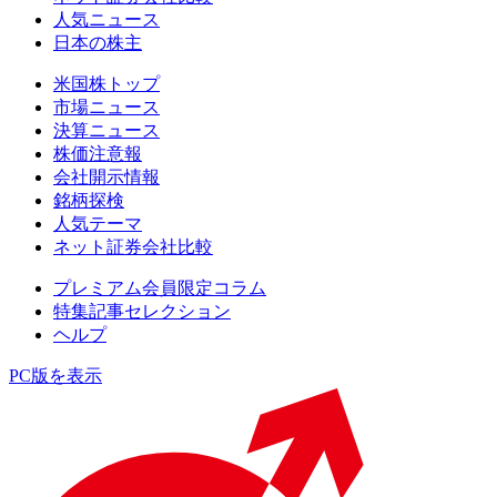
人気ニュース
日本の株主
米国株トップ
市場ニュース
決算ニュース
株価注意報
会社開示情報
銘柄探検
人気テーマ
ネット証券会社比較
プレミアム会員限定コラム
特集記事セレクション
ヘルプ
PC版を表示