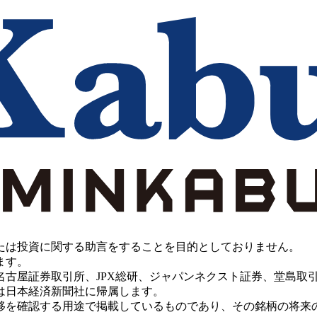
たは投資に関する助言をすることを目的としておりません。
ます。
PX総研、ジャパンネクスト証券、堂島取引所、China Investment 
は日本経済新聞社に帰属します。
移を確認する用途で掲載しているものであり、その銘柄の将来