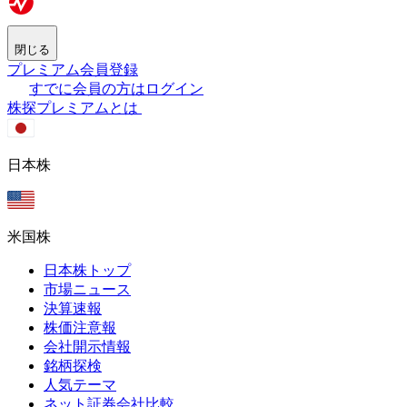
閉じる
プレミアム会員登録
すでに会員の方はログイン
株探プレミアムとは
日本株
米国株
日本株トップ
市場ニュース
決算速報
株価注意報
会社開示情報
銘柄探検
人気テーマ
ネット証券会社比較