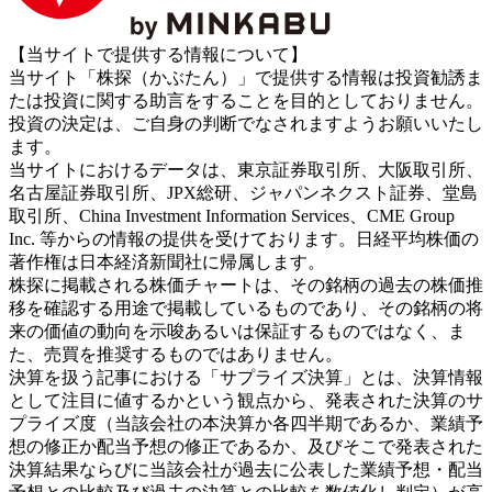
【当サイトで提供する情報について】
当サイト「株探（かぶたん）」で提供する情報は投資勧誘ま
たは投資に関する助言をすることを目的としておりません。
投資の決定は、ご自身の判断でなされますようお願いいたし
ます。
当サイトにおけるデータは、東京証券取引所、大阪取引所、
名古屋証券取引所、JPX総研、ジャパンネクスト証券、堂島
取引所、China Investment Information Services、CME Group
Inc. 等からの情報の提供を受けております。日経平均株価の
著作権は日本経済新聞社に帰属します。
株探に掲載される株価チャートは、その銘柄の過去の株価推
移を確認する用途で掲載しているものであり、その銘柄の将
来の価値の動向を示唆あるいは保証するものではなく、ま
た、売買を推奨するものではありません。
決算を扱う記事における「サプライズ決算」とは、決算情報
として注目に値するかという観点から、発表された決算のサ
プライズ度（当該会社の本決算か各四半期であるか、業績予
想の修正か配当予想の修正であるか、及びそこで発表された
決算結果ならびに当該会社が過去に公表した業績予想・配当