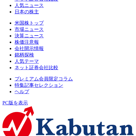
人気ニュース
日本の株主
米国株トップ
市場ニュース
決算ニュース
株価注意報
会社開示情報
銘柄探検
人気テーマ
ネット証券会社比較
プレミアム会員限定コラム
特集記事セレクション
ヘルプ
PC版を表示