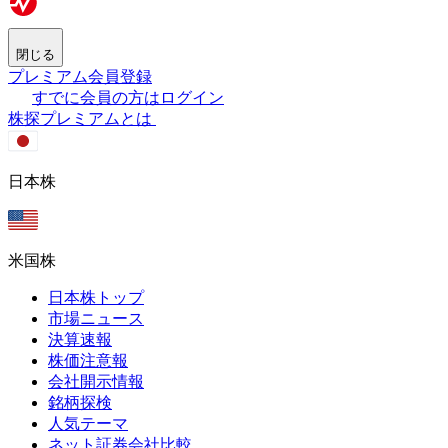
閉じる
プレミアム会員登録
すでに会員の方はログイン
株探プレミアムとは
日本株
米国株
日本株トップ
市場ニュース
決算速報
株価注意報
会社開示情報
銘柄探検
人気テーマ
ネット証券会社比較