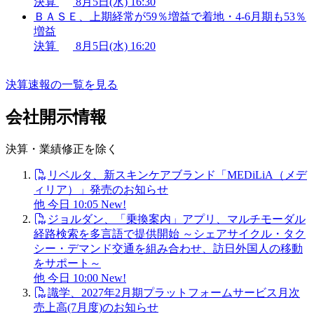
決算
8月5日(水) 16:30
ＢＡＳＥ、上期経常が59％増益で着地・4-6月期も53％
増益
決算
8月5日(水) 16:20
決算速報の一覧を見る
会社開示情報
決算・業績修正を除く
リベルタ、新スキンケアブランド「MEDiLiA（メデ
ィリア）」発売のお知らせ
他
今日 10:05
New!
ジョルダン、「乗換案内」アプリ、マルチモーダル
経路検索を多言語で提供開始 ～シェアサイクル・タク
シー・デマンド交通を組み合わせ、訪日外国人の移動
をサポート～
他
今日 10:00
New!
識学、2027年2月期プラットフォームサービス月次
売上高(7月度)のお知らせ