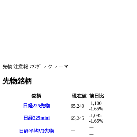
先物
注意報
ﾌｧﾝﾀﾞ
テク
テーマ
先物銘柄
銘柄
現在値
前日比
-1,100
日経225先物
65,240
-1.65
%
-1,095
日経225mini
65,245
-1.65
%
ー
日経平均VI先物
ー
ー