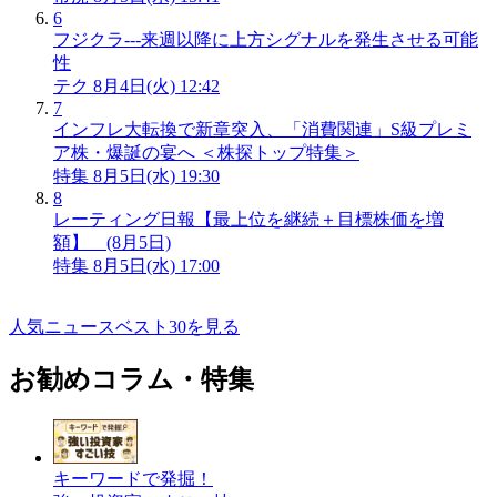
6
フジクラ---来週以降に上方シグナルを発生させる可能
性
テク
8月4日(火) 12:42
7
インフレ大転換で新章突入、「消費関連」S級プレミ
ア株・爆誕の宴へ ＜株探トップ特集＞
特集
8月5日(水) 19:30
8
レーティング日報【最上位を継続＋目標株価を増
額】 (8月5日)
特集
8月5日(水) 17:00
人気ニュースベスト30を見る
お勧めコラム・特集
キーワードで発掘！