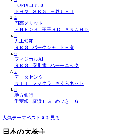
TOPIXコア30
トヨタ ＳＢＧ 三菱ＵＦＪ
4
円高メリット
ＥＮＥＯＳ 王子ＨＤ ＡＮＡＨＤ
5
人工知能
ＳＢＧ パークシャ トヨタ
6
フィジカルAI
ＳＢＧ 安川電 ハーモニック
7
データセンター
ＮＴＴ フジクラ さくらネット
8
地方銀行
千葉銀 横浜ＦＧ めぶきＦＧ
人気テーマベスト30を見る
日本の大株主