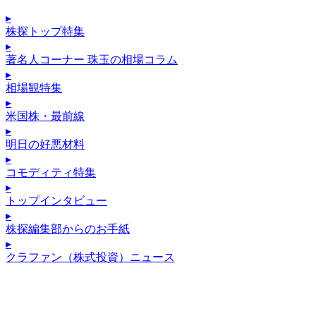
▸
株探トップ特集
▸
著名人コーナー 珠玉の相場コラム
▸
相場観特集
▸
米国株・最前線
▸
明日の好悪材料
▸
コモディティ特集
▸
トップインタビュー
▸
株探編集部からのお手紙
▸
クラファン（株式投資）ニュース