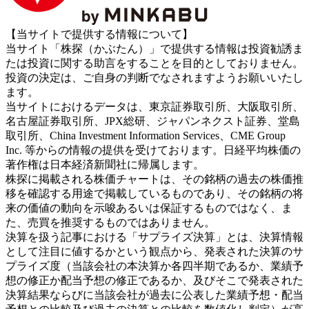
【当サイトで提供する情報について】
当サイト「株探（かぶたん）」で提供する情報は投資勧誘ま
たは投資に関する助言をすることを目的としておりません。
投資の決定は、ご自身の判断でなされますようお願いいたし
ます。
当サイトにおけるデータは、東京証券取引所、大阪取引所、
名古屋証券取引所、JPX総研、ジャパンネクスト証券、堂島
取引所、China Investment Information Services、CME Group
Inc. 等からの情報の提供を受けております。日経平均株価の
著作権は日本経済新聞社に帰属します。
株探に掲載される株価チャートは、その銘柄の過去の株価推
移を確認する用途で掲載しているものであり、その銘柄の将
来の価値の動向を示唆あるいは保証するものではなく、ま
た、売買を推奨するものではありません。
決算を扱う記事における「サプライズ決算」とは、決算情報
として注目に値するかという観点から、発表された決算のサ
プライズ度（当該会社の本決算か各四半期であるか、業績予
想の修正か配当予想の修正であるか、及びそこで発表された
決算結果ならびに当該会社が過去に公表した業績予想・配当