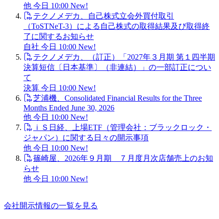
他
今日 10:00
New!
テクノメデカ、自己株式立会外買付取引
（ToSTNeT-3）による自己株式の取得結果及び取得終
了に関するお知らせ
自社
今日 10:00
New!
テクノメデカ、（訂正）「2027年３月期 第１四半期
決算短信〔日本基準〕（非連結）」の一部訂正につい
て
決算
今日 10:00
New!
芝浦機、Consolidated Financial Results for the Three
Months Ended June 30, 2026
他
今日 10:00
New!
ｉＳ日経、上場ETF（管理会社：ブラックロック・
ジャパン）に関する日々の開示事項
他
今日 10:00
New!
篠崎屋、2026年９月期 ７月度月次店舗売上のお知
らせ
他
今日 10:00
New!
会社開示情報の一覧を見る