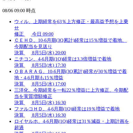
08/06 09:00 時点
ウィル、上期経常を63％上方修正・最高益予想を上乗
せ
修正
今日 09:00
ＣＥＨＤ、10-6月期(3Q累計)経常は15％増益で着地、
今期配当を見送り
決算
8月5日(水) 20:00
ニチコン、4-6月期(1Q)経常は3.3倍増益で着地
決算
8月5日(水) 17:30
ＯＢＡＲＡＧ、10-6月期(3Q累計)経常が30％増益で着
地・4-6月期も15％増益
決算
8月5日(水) 17:00
三洋化、今期経常を一転22％増益に上方修正、今期配
当を実質増額修正
決算
8月5日(水) 16:30
ファルコＨＤ、4-6月期(1Q)経常は19％増益で着地
決算
8月5日(水) 16:30
ロイヤルホ、4-6月期(1Q)経常は31％減益・上期計画を
超過