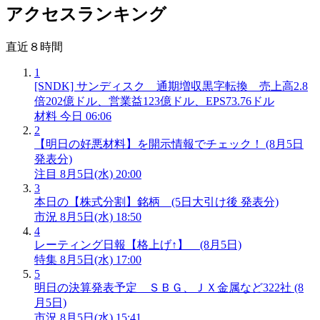
アクセスランキング
直近８時間
1
[SNDK] サンディスク 通期増収黒字転換 売上高2.8
倍202億ドル、営業益123億ドル、EPS73.76ドル
材料
今日 06:06
2
【明日の好悪材料】を開示情報でチェック！ (8月5日
発表分)
注目
8月5日(水) 20:00
3
本日の【株式分割】銘柄 (5日大引け後 発表分)
市況
8月5日(水) 18:50
4
レーティング日報【格上げ↑】 (8月5日)
特集
8月5日(水) 17:00
5
明日の決算発表予定 ＳＢＧ、ＪＸ金属など322社 (8
月5日)
市況
8月5日(水) 15:41