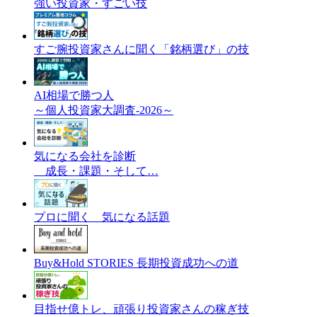
強い投資家・すごい技
すご腕投資家さんに聞く「銘柄選び」の技
AI相場で勝つ人
～個人投資家大調査-2026～
気になる会社を診断
成長・課題・そして…
プロに聞く 気になる話題
Buy&Hold STORIES 長期投資成功への道
目指せ億トレ、頑張り投資家さんの稼ぎ技