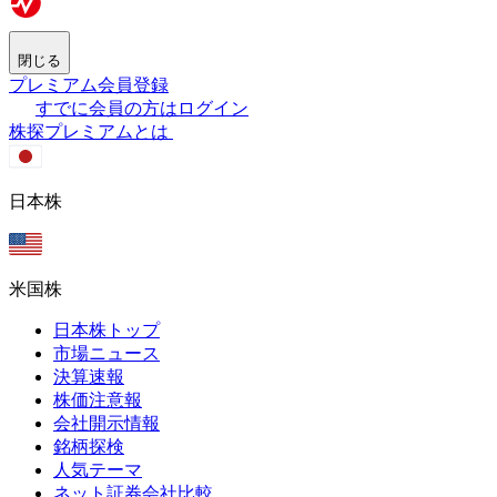
閉じる
プレミアム会員登録
すでに会員の方はログイン
株探プレミアムとは
日本株
米国株
日本株トップ
市場ニュース
決算速報
株価注意報
会社開示情報
銘柄探検
人気テーマ
ネット証券会社比較