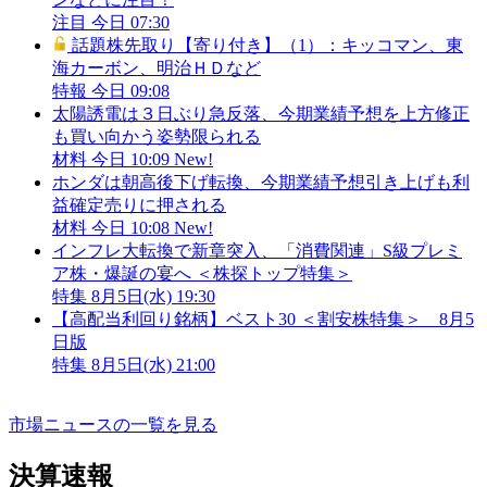
注目
今日 07:30
話題株先取り【寄り付き】（1）：キッコマン、東
海カーボン、明治ＨＤなど
特報
今日 09:08
太陽誘電は３日ぶり急反落、今期業績予想を上方修正
も買い向かう姿勢限られる
材料
今日 10:09
New!
ホンダは朝高後下げ転換、今期業績予想引き上げも利
益確定売りに押される
材料
今日 10:08
New!
インフレ大転換で新章突入、「消費関連」S級プレミ
ア株・爆誕の宴へ ＜株探トップ特集＞
特集
8月5日(水) 19:30
【高配当利回り銘柄】ベスト30 ＜割安株特集＞ 8月5
日版
特集
8月5日(水) 21:00
市場ニュースの一覧を見る
決算速報