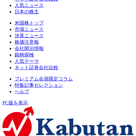
人気ニュース
日本の株主
米国株トップ
市場ニュース
決算ニュース
株価注意報
会社開示情報
銘柄探検
人気テーマ
ネット証券会社比較
プレミアム会員限定コラム
特集記事セレクション
ヘルプ
PC版を表示