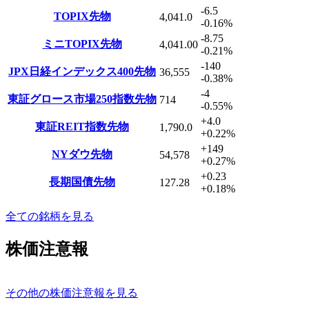
-6.5
TOPIX先物
4,041.0
-0.16
%
-8.75
ミニTOPIX先物
4,041.00
-0.21
%
-140
JPX日経インデックス400先物
36,555
-0.38
%
-4
東証グロース市場250指数先物
714
-0.55
%
+4.0
東証REIT指数先物
1,790.0
+0.22
%
+149
NYダウ先物
54,578
+0.27
%
+0.23
長期国債先物
127.28
+0.18
%
全ての銘柄を見る
株価注意報
その他の株価注意報を見る